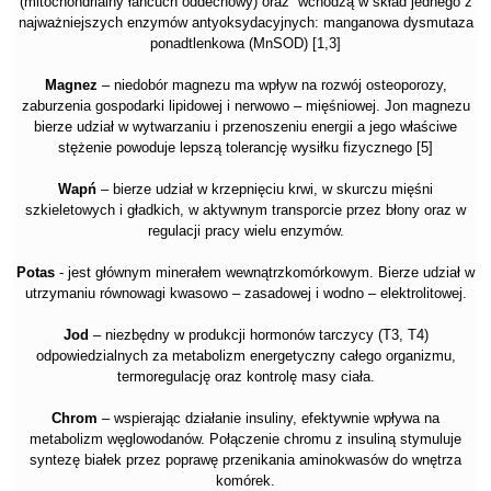
(mitochondrialny łańcuch oddechowy) oraz wchodzą w skład jednego z
najważniejszych enzymów antyoksydacyjnych: manganowa dysmutaza
ponadtlenkowa (MnSOD) [1,3]
Magnez
– niedobór magnezu ma wpływ na rozwój osteoporozy,
zaburzenia gospodarki lipidowej i nerwowo – mięśniowej. Jon magnezu
bierze udział w wytwarzaniu i przenoszeniu energii a jego właściwe
stężenie powoduje lepszą tolerancję wysiłku fizycznego [5]
Wapń
– bierze udział w krzepnięciu krwi, w skurczu mięśni
szkieletowych i gładkich, w aktywnym transporcie przez błony oraz w
regulacji pracy wielu enzymów.
Potas
- jest głównym minerałem wewnątrzkomórkowym. Bierze udział w
utrzymaniu równowagi kwasowo – zasadowej i wodno – elektrolitowej.
Jod
– niezbędny w produkcji hormonów tarczycy (T3, T4)
odpowiedzialnych za metabolizm energetyczny całego organizmu,
termoregulację oraz kontrolę masy ciała.
Chrom
– wspierając działanie insuliny, efektywnie wpływa na
metabolizm węglowodanów. Połączenie chromu z insuliną stymuluje
syntezę białek przez poprawę przenikania aminokwasów do wnętrza
komórek.