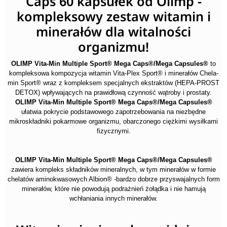
Caps 60 kapsułek od Olimp -
kompleksowy zestaw witamin i
minerałów dla witalności
organizmu!
OLIMP Vita-Min Multiple Sport® Mega Caps®/Mega Capsules®
to
kompleksowa kompozycja witamin Vita-Plex Sport® i minerałów Chela-
min Sport® wraz z kompleksem specjalnych ekstraktów (HEPA-PROST
DETOX) wpływających na prawidłową czynność wątroby i prostaty.
OLIMP Vita-Min Multiple Sport® Mega Caps®/Mega Capsules®
ułatwia pokrycie podstawowego zapotrzebowania na niezbędne
mikroskładniki pokarmowe organizmu, obarczonego ciężkimi wysiłkami
fizycznymi.
OLIMP Vita-Min Multiple Sport® Mega Caps®/Mega Capsules®
zawiera kompleks składników mineralnych, w tym minerałów w formie
chelatów aminokwasowych Albion® -bardzo dobrze przyswajalnych form
minerałów, które nie powodują podrażnień żołądka i nie hamują
wchłaniania innych minerałów.