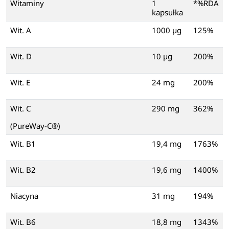
Witaminy
1
*%RDA
kapsułka
Wit. A
1000 µg
125%
Wit. D
10 µg
200%
Wit. E
24 mg
200%
Wit. C
290 mg
362%
(PureWay-C®)
Wit. B1
19,4 mg
1763%
Wit. B2
19,6 mg
1400%
Niacyna
31 mg
194%
Wit. B6
18,8 mg
1343%