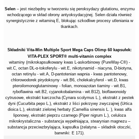
Selen
– jest niezbędny w tworzeniu się peroksydazy glutationu, enzymu
wchodzącego w skład obrony antyoksydacyjnej. Selen działa również
synergistycznie z witaminą E, blokując szkodliwe procesy utleniania w
tkankach.
Składniki Vita-Min Multiple Sport Mega Caps Olimp 60 kapsułek:
VITA-PLEX SPORT® multi-vitamin complex
witaminy (mikrokapsułkowany kwas L-askorbinowy (PureWay-C®) -
wit.C, octan DL-α-tokoferylu - wit.E, nikotynamid - niacyna, D-biotyna,
octan retinylu - wit.A, D-pantotenian wapnia - kwas pantotenowy,
chlorowodorek pirydoksyny - wit.B6, cholekalcyferol - wit.D, kwas
pteroilomonoglutaminowy - folian, monoazotan tiaminy - wit.B1,
ryboflawina -wit.B2, cyjanokobalamina - wit.B12), bioflawonoidy
cytrusowe, ekstrakt karczocha (Cynara scolymus L.), ekstrakt z pestek
dyni (Cucurbita pepo L.), ekstrakt z liści pokrzywy zwyczajnej (Urtica
dioica L.), ekstrakt zielonej herbaty (Camellia sinensis L. ), kwas alfa
liponowy, ekstrakt pieprzu czarnego (Piper nigrum L.), celuloza
mikrokrystaliczna - substancja wypełniająca, stearynian magnezu –
substancja przeciwzbrylająca, kapsułka (żelatyna – składnik otoczki,
barwniki: E 171).