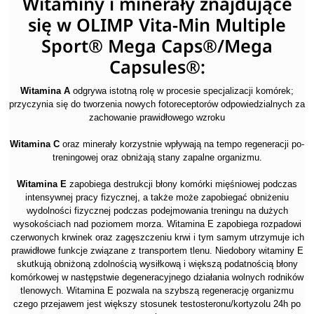
Witaminy i minerały znajdujące
się w OLIMP Vita-Min Multiple
Sport® Mega Caps®/Mega
Capsules®:
Witamina A
odgrywa istotną rolę w procesie specjalizacji komórek;
przyczynia się do tworzenia nowych fotoreceptorów odpowiedzialnych za
zachowanie prawidłowego wzroku
Witamina C
oraz minerały korzystnie wpływają na tempo regeneracji po-
treningowej oraz obniżają stany zapalne organizmu.
Witamina E
zapobiega destrukcji błony komórki mięśniowej podczas
intensywnej pracy fizycznej, a także może zapobiegać obniżeniu
wydolności fizycznej podczas podejmowania treningu na dużych
wysokościach nad poziomem morza. Witamina E zapobiega rozpadowi
czerwonych krwinek oraz zagęszczeniu krwi i tym samym utrzymuje ich
prawidłowe funkcje związane z transportem tlenu. Niedobory witaminy E
skutkują obniżoną zdolnością wysiłkową i większą podatnością błony
komórkowej w następstwie degeneracyjnego działania wolnych rodników
tlenowych. Witamina E pozwala na szybszą regenerację organizmu
czego przejawem jest większy stosunek testosteronu/kortyzolu 24h po