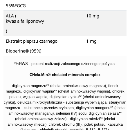
55%EGCG
ALA (
10 mg
kwas alfa liponowy
)
Ekstrakt pieprzu czarnego
1 mg
Bioperine® (95%)
*%RWS-- procent realizacji zalecanego dziennego spożycia.
CHela-Min® chelated minerals complex
diglicynian magnezu** (chelat aminokwasowy magnezu), tlenek
magnezu, diglicynian wapnia** (chelat aminokwasowy wapnia), chlorek
potasu, węglan wapnia, diglicynian cynku** (chelat aminokwasowy
cynku), celuloza mikrokrystaliczna - substancja wypełniająca, stearynian
magnezu – substancja przeciwzbrylająca, diglicynian manganu** (chelat
aminokwasowy managanu), selenian (IV) sodu, diglicynian żelaza**
(chelat aminokwasowy żelaza), diglicynian miedzi** (chelat
aminokwasowy miedzi), chlorek chromu (III), jodek potasu, kapsułka
(żelatyna – składnik otoczki, barwniki: E 132, E 171).