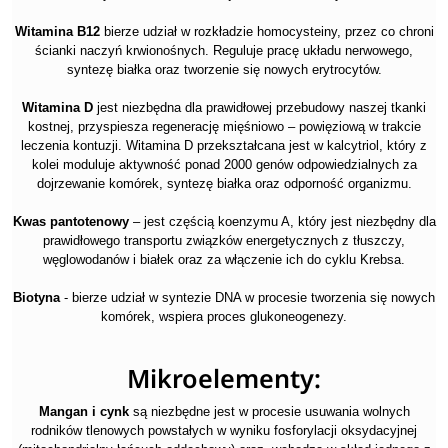
Witamina B12
bierze udział w rozkładzie homocysteiny, przez co chroni
ścianki naczyń krwionośnych. Reguluje pracę układu nerwowego,
syntezę białka oraz tworzenie się nowych erytrocytów.
Witamina D
jest niezbędna dla prawidłowej przebudowy naszej tkanki
kostnej, przyspiesza regenerację mięśniowo – powięziową w trakcie
leczenia kontuzji. Witamina D przekształcana jest w kalcytriol, który z
kolei moduluje aktywność ponad 2000 genów odpowiedzialnych za
dojrzewanie komórek, syntezę białka oraz odporność organizmu.
Kwas pantotenowy
– jest częścią koenzymu A, który jest niezbędny dla
prawidłowego transportu związków energetycznych z tłuszczy,
węglowodanów i białek oraz za włączenie ich do cyklu Krebsa.
Biotyna
- bierze udział w syntezie DNA w procesie tworzenia się nowych
komórek, wspiera proces glukoneogenezy.
Mikroelementy:
Mangan i cynk
są niezbędne jest w procesie usuwania wolnych
rodników tlenowych powstałych w wyniku fosforylacji oksydacyjnej