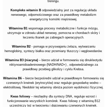
treningu.
Kompleks witamin B
odpowiedzialny jest za regulację układu
nerwowego, odpornościowego oraz za prawidłowy metabolizm
energetyczny komórki mięśniowej.
Witamina B1
wspomaga procesy metaboliczne i funkcje mózgu,
utrzymuje w zdrowiu układ nerwowy, pomocna w chorobach skóry i
leczeniu tkanek po zabiegach operacyjnych.
Witamina B2
- pomaga w przyswajaniu żelaza, wytwarzaniu
hemoglobiny, syntezy białka oraz przemiany tłuszczy i węglowodanów.
Witamina B3 (niacyna)
– bierze udział w formowaniu się dinukleotydu
niktynoamidoadeninowego (NADH/NAD+) , odpowiedzialnego za
prawidłowy przebieg glikolizy i cyklu Krebsa.
Witamina B6
– bierze bezpośredni udział w prawidłowym formowaniu się
czerwonych krwinek (erytrocytów) oraz reguluje gospodarkę wodno –
elektrolitową. Niedobór tej witaminy obniża poziom wydolności fizycznej.
Kwas foliowy
– niezbędny dla syntezy DNA, reguluje wzrost i
funkcjonowanie wszystkich komórek. Kwas foliowy z witaminą B12
uczestniczy też w tworzeniu i dojrzewaniu czerwonych krwinek.