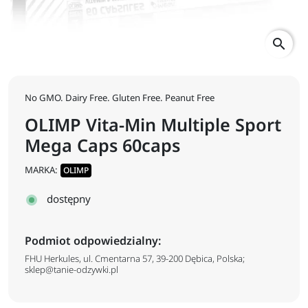
search
No GMO. Dairy Free. Gluten Free. Peanut Free
OLIMP Vita-Min Multiple Sport
Mega Caps 60caps
MARKA:
OLIMP
dostępny
Podmiot odpowiedzialny:
FHU Herkules, ul. Cmentarna 57, 39-200 Dębica, Polska;
sklep@tanie-odzywki.pl