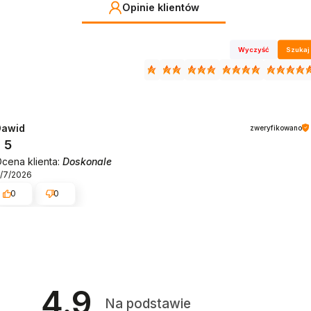
Opinie klientów
Wyczyść
Szukaj
Dawid
zweryfikowano
5
cena klienta:
Doskonale
/7/2026
0
0
4.9
Na podstawie