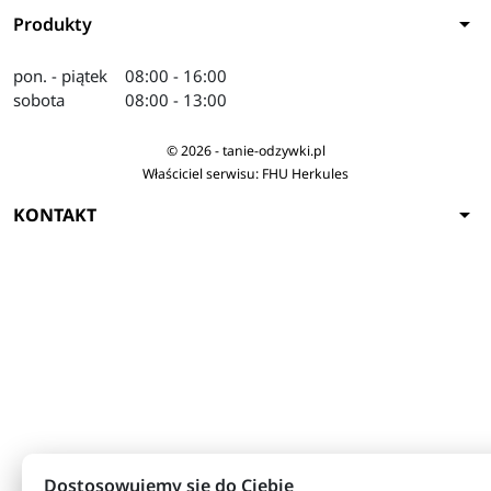
arrow_drop_down
Produkty
pon. - piątek
08:00 - 16:00
sobota
08:00 - 13:00
© 2026 - tanie-odzywki.pl
Właściciel serwisu: FHU Herkules
arrow_drop_down
KONTAKT
Dostosowujemy się do Ciebie