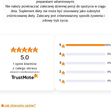
preparatami witaminowymi.
Nie należy przekraczać zalecanej dziennej porcji do spożycia w ciągu
dnia. Suplement diety nie może być stosowany jako substytut
zróżnicowanej diety. Zalecany jest zrównoważony sposób żywienia i
zdrowy tryb życia.
5
100
4
0
5.0
3
0
1
opinii klientów
z całego okresu
2
0
zebranych i zweryfikowanych przez
1
0
Jak zbieramy opinie?