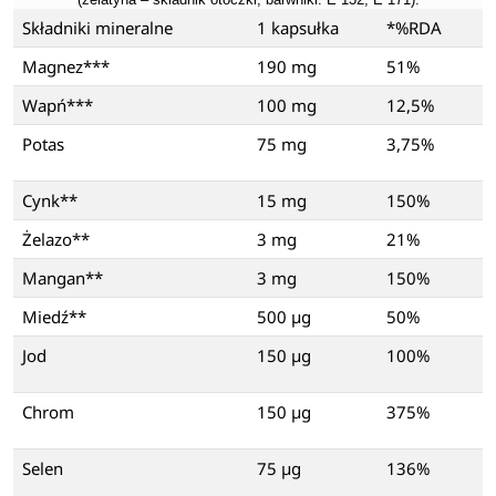
Składniki mineralne
1 kapsułka
*%RDA
Magnez***
190 mg
51%
Wapń***
100 mg
12,5%
Potas
75 mg
3,75%
Cynk**
15 mg
150%
Żelazo**
3 mg
21%
Mangan**
3 mg
150%
Miedź**
500 µg
50%
Jod
150 µg
100%
Chrom
150 µg
375%
Selen
75 µg
136%