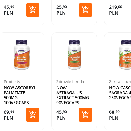
45,
25,
219,
90
90
00


PLN
PLN
PLN
Dodaj do koszyka
Dodaj do koszyka
Produkty
Zdrowie i uroda
Zdrowie i u
NOW ASCORBYL
NOW
NOW CASC
PALMITATE
ASTRAGALUS
SAGRADA 
500MG
EXTRACT 500MG
250VEGCA
100VEGCAPS
90VEGCAPS
69,
45,
68,
99
90
90


PLN
PLN
PLN
Dodaj do koszyka
Dodaj do koszyka