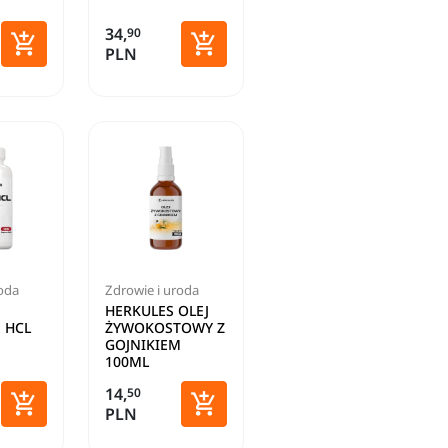
34,
90


PLN
Dodaj do koszyka
Dodaj do koszyka
roda
Zdrowie i uroda
HERKULES OLEJ
 HCL
ŻYWOKOSTOWY Z
GOJNIKIEM
100ML
14,
50


PLN
Dodaj do koszyka
Dodaj do koszyka