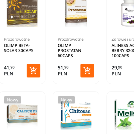
Prozdrowotne
Prozdrowotne
Zdrowie i u
OLIMP BETA-
OLIMP
ALINESS A
SOLAR 30CAPS
PROSTATAN
BERRY 320
60CAPS
100CAPS
41,
51,
29,
90
90
90


PLN
PLN
PLN
Dodaj do koszyka
Dodaj do koszyka
Nowy
Nowy