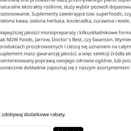
naturalne ekstrakty roślinne, duży wybór pozwoli dopaso
zastosowanie. Suplementy zawierające tzw. superfoods, czyli 
zielona kawa, zielona herbata, kozieradka, żurawina i wiele,
Najwyższej jakości monopreparaty i kilkuskładnikowe formu
jak NOW Foods, Jarrow, Doctor's Best, czy Swanson. Wymieni
produktach prozdrowotnych i cieszą się uznaniem na całym 
suplement masz gwarancję jakości, a więc selekcji źródła ekst
zainteresowany poprawą swojego zdrowia ogólnie, lub pos
koniecznie dokładnie zapoznaj się z naszym asortymentem 
, zdobywaj dodatkowe rabaty.