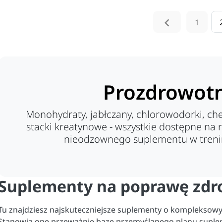

1
Prozdrowot
Monohydraty, jabłczany, chlorowodorki, ch
stacki kreatynowe - wszystkie dostępne na 
nieodzownego suplementu w treni
Suplementy na poprawę zdr
Tu znajdziesz najskuteczniejsze suplementy o kompleksow
Stanowią one przeważnie bazę przemyślanego planu suple