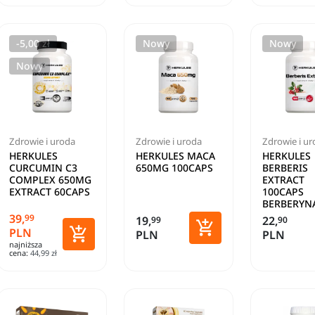
-5,00 zł
Nowy
Nowy
Nowy
Zdrowie i uroda
Zdrowie i uroda
Zdrowie i u
HERKULES
HERKULES MACA
HERKULES
CURCUMIN C3
650MG 100CAPS
BERBERIS
COMPLEX 650MG
EXTRACT
EXTRACT 60CAPS
100CAPS
BERBERYN
39,
99
19,
22,
99
90


PLN
PLN
PLN
Dodaj do koszyka
najniższa
Dodaj do koszyka
cena:
44,99 zł