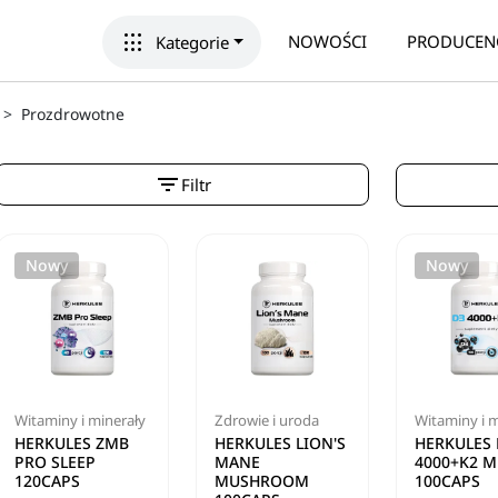
apps
NOWOŚCI
PRODUCEN
Kategorie
Prozdrowotne
filter_list
Filtr
Nowy
Nowy
Witaminy i minerały
Zdrowie i uroda
Witaminy i m
HERKULES ZMB
HERKULES LION'S
HERKULES 
PRO SLEEP
MANE
4000+K2 M
120CAPS
MUSHROOM
100CAPS