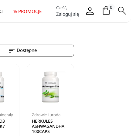
Koszyk / it
0
Cześć,
CI
% PROMOCJE
Zaloguj się
sort
Dostępne
inerały
Zdrowie i uroda
D3
HERKULES
K7
ASHWAGANDHA
100CAPS