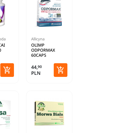
roda
Allicyna
CAI
OLIMP
0
ODPORMAX
60CAPS
44,
90


PLN
Dodaj do koszyka
Dodaj do koszyka