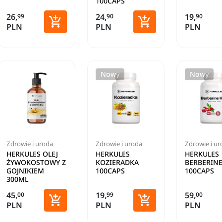
100CAPS
26,
24,
19,
99
90
90


PLN
PLN
PLN
Dodaj do koszyka
Dodaj do koszyka
Nowy
Nowy
Zdrowie i uroda
Zdrowie i uroda
Zdrowie i u
HERKULES OLEJ
HERKULES
HERKULES
ŻYWOKOSTOWY Z
KOZIERADKA
BERBERINE
GOJNIKIEM
100CAPS
100CAPS
300ML
45,
19,
59,
00
99
00


PLN
PLN
PLN
Dodaj do koszyka
Dodaj do koszyka