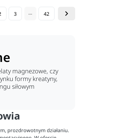

…
2
3
42
ne
elaty magnezowe, czy
rynku formy kreatyny,
ngu siłowym
owia
ym, prozdrowotnym działaniu.
mentacyjnego. W ofercie