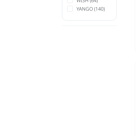
WISH
(64)
YANGO
(140)