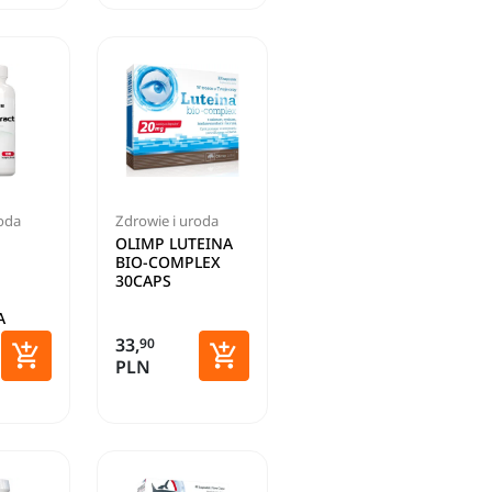
roda
Zdrowie i uroda
OLIMP LUTEINA
BIO-COMPLEX
30CAPS
A
33,
90


PLN
Dodaj do koszyka
Dodaj do koszyka