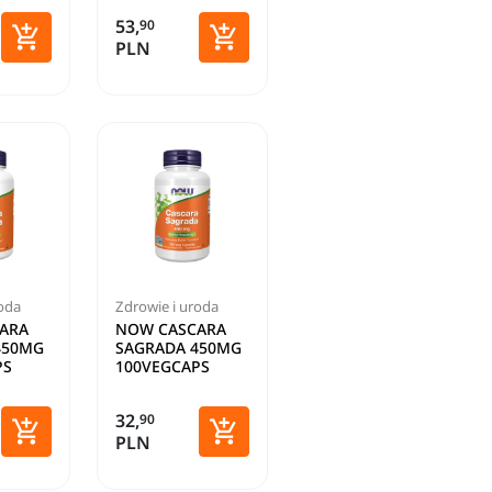
53,
90


PLN
Dodaj do koszyka
Dodaj do koszyka
roda
Zdrowie i uroda
ARA
NOW CASCARA
450MG
SAGRADA 450MG
PS
100VEGCAPS
32,
90


PLN
Dodaj do koszyka
Dodaj do koszyka