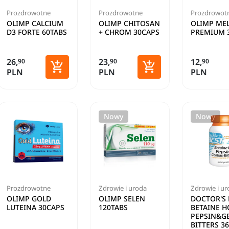
Prozdrowotne
Prozdrowotne
Prozdrowot
OLIMP CALCIUM
OLIMP CHITOSAN
OLIMP MEL
D3 FORTE 60TABS
+ CHROM 30CAPS
PREMIUM 
26,
23,
12,
90
90
90


PLN
PLN
PLN
Dodaj do koszyka
Dodaj do koszyka
Nowy
Nowy
Prozdrowotne
Zdrowie i uroda
Zdrowie i u
OLIMP GOLD
OLIMP SELEN
DOCTOR'S 
LUTEINA 30CAPS
120TABS
BETAINE H
PEPSIN&G
BITTERS 3