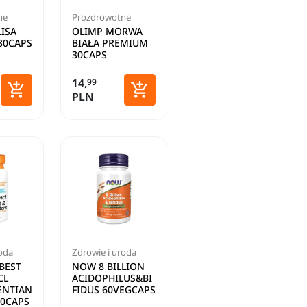
ne
Prozdrowotne
ISA
OLIMP MORWA
30CAPS
BIAŁA PREMIUM
30CAPS
14,
99


PLN
Dodaj do koszyka
Dodaj do koszyka
roda
Zdrowie i uroda
BEST
NOW 8 BILLION
CL
ACIDOPHILUS&BI
ENTIAN
FIDUS 60VEGCAPS
60CAPS