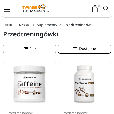
Koszyk / 
0
TANIE-ODZYWKI
Suplementy
Przedtreningówki
Przedtreningówki
filter_list
sort
Dostępne
Filtr
Przedtreningówki
Przedtreningówki