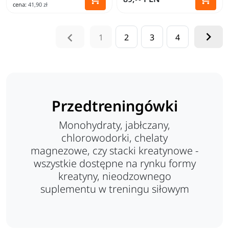
cena:
41,90 zł
Dodaj do koszyka


1
2
3
4
Przedtreningówki
Monohydraty, jabłczany,
chlorowodorki, chelaty
magnezowe, czy stacki kreatynowe -
wszystkie dostępne na rynku formy
kreatyny, nieodzownego
suplementu w treningu siłowym