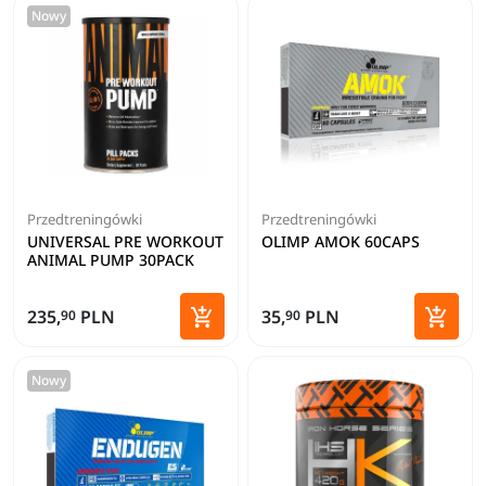
Nowy
Przedtreningówki
Przedtreningówki
UNIVERSAL PRE WORKOUT
OLIMP AMOK 60CAPS
ANIMAL PUMP 30PACK


235,
PLN
35,
PLN
90
90
Dodaj do koszyka
Dodaj 
Nowy