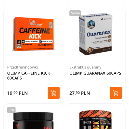
Dodaj do koszyka
Dodaj 
Nowy
Przedtreningówki
Ekstrakt z guarany
OLIMP CAFFEINE KICK
OLIMP GUARANAX 60CAPS
60CAPS


19,
PLN
27,
PLN
00
90
Dodaj do koszyka
Dodaj 
-5%