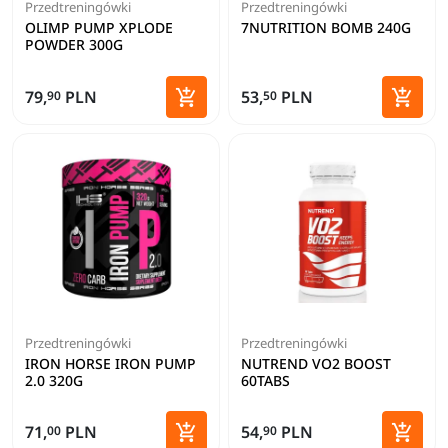
Przedtreningówki
Przedtreningówki
OLIMP PUMP XPLODE
7NUTRITION BOMB 240G
POWDER 300G


79,
PLN
53,
PLN
90
50
Dodaj do koszyka
Dodaj 
Przedtreningówki
Przedtreningówki
IRON HORSE IRON PUMP
NUTREND VO2 BOOST
2.0 320G
60TABS


71,
PLN
54,
PLN
00
90