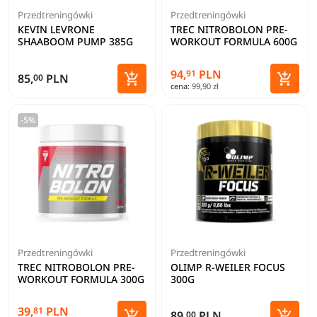
Przedtreningówki
Przedtreningówki
KEVIN LEVRONE
TREC NITROBOLON PRE-
SHAABOOM PUMP 385G
WORKOUT FORMULA 600G
94,
PLN
91
Zobacz szczegóły


85,
PLN
00
cena:
99,90 zł
Dodaj 
-5%
Przedtreningówki
Przedtreningówki
TREC NITROBOLON PRE-
OLIMP R-WEILER FOCUS
WORKOUT FORMULA 300G
300G
39,
PLN
81
Zoba


89,
PLN
00