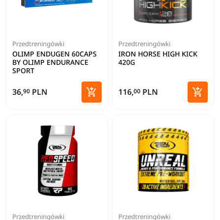
Przedtreningówki
Przedtreningówki
OLIMP ENDUGEN 60CAPS
IRON HORSE HIGH KICK
BY OLIMP ENDURANCE
420G
SPORT


36,
PLN
116,
PLN
90
00
Dodaj do koszyka
Dodaj 
Przedtreningówki
Przedtreningówki