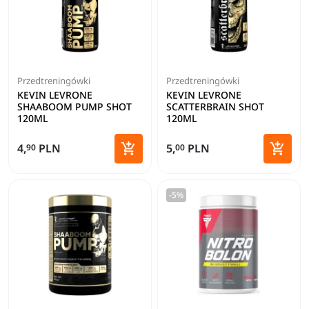
Przedtreningówki
Przedtreningówki
KEVIN LEVRONE
KEVIN LEVRONE
SHAABOOM PUMP SHOT
SCATTERBRAIN SHOT
120ML
120ML
Zoba


4,
PLN
5,
PLN
90
00
Dodaj do koszyka
-5%