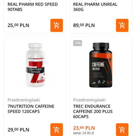
REAL PHARM RED SPEED
REAL PHARM UNREAL
90TABS
360G
Zoba


25,
PLN
89,
PLN
00
00
Dodaj do koszyka
-5%
Przedtreningówki
Przedtreningówki
7NUTRITION CAFFEINE
TREC ENDURANCE
SPEED 120CAPS
CAFFEINE 200 PLUS
60CAPS
23,
PLN
66


29,
PLN
00
cena:
24,90 zł