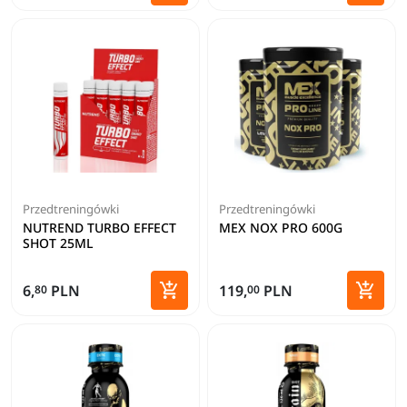
Dodaj do koszyka
Dodaj 
Przedtreningówki
Przedtreningówki
NUTREND TURBO EFFECT
MEX NOX PRO 600G
SHOT 25ML


6,
PLN
119,
PLN
80
00
Dodaj do koszyka
Dodaj 