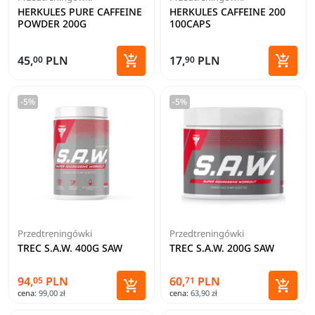
HERKULES PURE CAFFEINE
HERKULES CAFFEINE 200
POWDER 200G
100CAPS


45,
PLN
17,
PLN
00
90
Dodaj do koszyka
Dodaj 
-5%
-5%
Przedtreningówki
Przedtreningówki
TREC S.A.W. 400G SAW
TREC S.A.W. 200G SAW
94,
PLN
60,
PLN
05
71


cena:
99,00 zł
cena:
63,90 zł
Dodaj do koszyka
Dodaj 