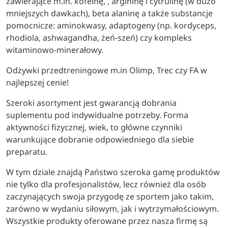
zawierające m.in. kofeinę, , argininę i cytrulinę (w dużo
mniejszych dawkach), beta alaninę a także substancje
pomocnicze: aminokwasy, adaptogeny (np. kordyceps,
rhodiola, ashwagandha, żeń-szeń) czy kompleks
witaminowo-minerałowy.
Odżywki przedtreningowe m.in Olimp, Trec czy FA w
najlepszej cenie!
Szeroki asortyment jest gwarancją dobrania
suplementu pod indywidualne potrzeby. Forma
aktywności fizycznej, wiek, to główne czynniki
warunkujące dobranie odpowiedniego dla siebie
preparatu.
W tym dziale znajdą Państwo szeroka gamę produktów
nie tylko dla profesjonalistów, lecz również dla osób
zaczynających swoja przygodę ze sportem jako takim,
zarówno w wydaniu siłowym, jak i wytrzymałościowym.
Wszystkie produkty oferowane przez nasza firmę są