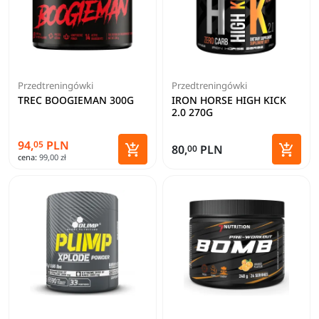
Przedtreningówki
Przedtreningówki
TREC BOOGIEMAN 300G
IRON HORSE HIGH KICK
2.0 270G
94,
PLN
05


80,
PLN
00
cena:
99,00 zł
Dodaj do koszyka
Dodaj 