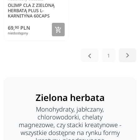
OLIMP CLA Z ZIELONĄ
HERBATĄ PLUS L-
KARNITYNA 60CAPS
69,
PLN
90
Zobacz szczegóły

niedostępny


1
Zielona herbata
Monohydraty, jabłczany,
chlorowodorki, chelaty
magnezowe, czy stacki kreatynowe -
wszystkie dostępne na rynku formy