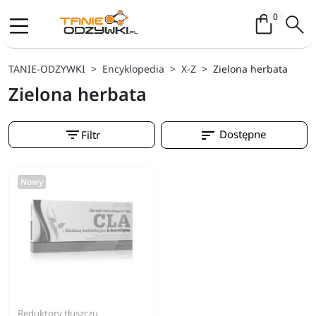
Koszyk / 
0
TANIE-ODZYWKI
Encyklopedia
X-Z
Zielona herbata
Zielona herbata
filter_list
sort
Dostępne
Filtr
Nowy
Reduktory tłuszczu