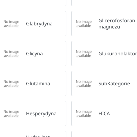
Glicerofosforan
Glabrydyna
magnezu
Glicyna
Glukuronolakto
Glutamina
SubKategorie
Hesperydyna
HICA