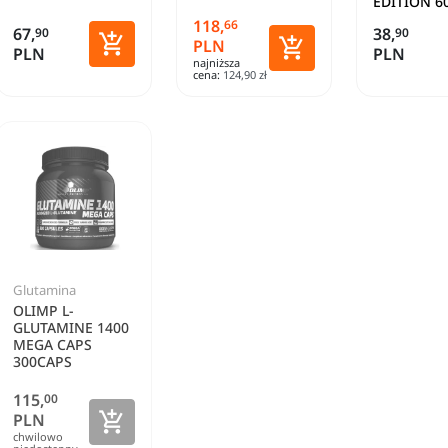
EDITION 6
118,
66
67,
38,
90
90


Zobacz szczegóły
PLN
PLN
PLN
najniższa
Dodaj do koszyka
cena:
124,90 zł
Glutamina
OLIMP L-
GLUTAMINE 1400
MEGA CAPS
300CAPS
115,
00

Zobacz szczegóły
PLN
chwilowo