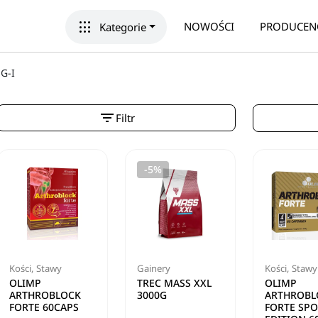
apps
NOWOŚCI
PRODUCEN
Kategorie
G-I
filter_list
Filtr
-5%
Kości, Stawy
Gainery
Kości, Stawy
OLIMP
TREC MASS XXL
OLIMP
ARTHROBLOCK
3000G
ARTHROBL
FORTE 60CAPS
FORTE SP