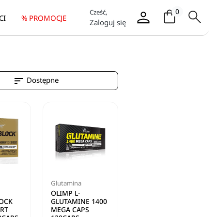
Koszyk / it
0
Cześć,
CI
% PROMOCJE
Zaloguj się
sort
Dostępne
Glutamina
OLIMP L-
OCK
GLUTAMINE 1400
ORT
MEGA CAPS