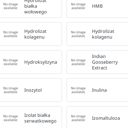
Hydrolizat
białka
HMB
wołowego
Hydrolizat
Hydrolizat
kolagenu
kolagenu
Indian
Hydroksylizyna
Gooseberry
Extract
Inozytol
Inulina
Izolat białka
Izomaltuloza
serwatkowego