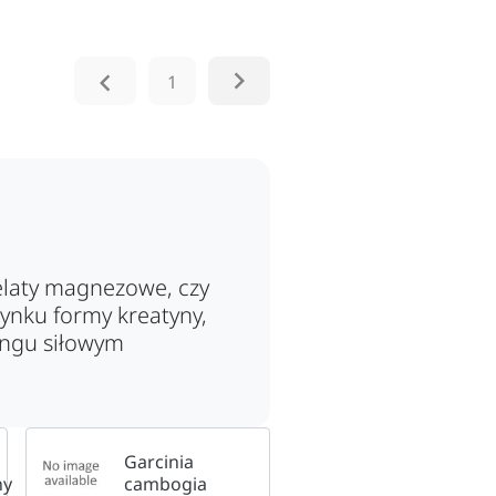


1
elaty magnezowe, czy
rynku formy kreatyny,
ngu siłowym
Garcinia
ny
cambogia