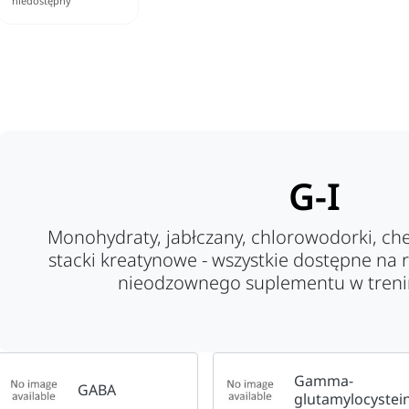
niedostępny
G-I
Monohydraty, jabłczany, chlorowodorki, ch
stacki kreatynowe - wszystkie dostępne na 
nieodzownego suplementu w treni
Gamma-
GABA
glutamylocystei