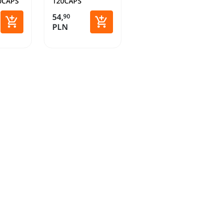
0CAPS
120CAPS
54,
90


PLN
Dodaj do koszyka
Dodaj do koszyka