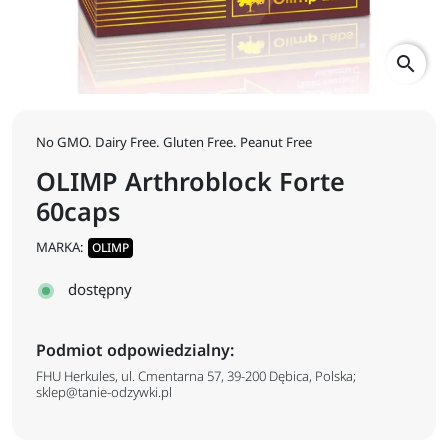
search
No GMO. Dairy Free. Gluten Free. Peanut Free
OLIMP Arthroblock Forte
60caps
MARKA:
OLIMP
dostępny
Podmiot odpowiedzialny:
FHU Herkules, ul. Cmentarna 57, 39-200 Dębica, Polska;
sklep@tanie-odzywki.pl