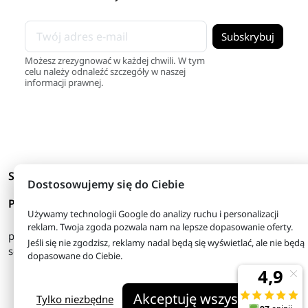
Możesz zrezygnować w każdej chwili. W tym
celu należy odnaleźć szczegóły w naszej
informacji prawnej.
arrow_drop_down
Skróty
Dostosowujemy się do Ciebie
arrow_drop_down
Produkty
Używamy technologii Google do analizy ruchu i personalizacji
reklam. Twoja zgoda pozwala nam na lepsze dopasowanie oferty.
pon. - piątek
08:00 - 16:00
Jeśli się nie zgodzisz, reklamy nadal będą się wyświetlać, ale nie będą
sobota
08:00 - 13:00
dopasowane do Ciebie.
© 2026 - tanie-odzywki.pl
Akceptuję wszystkie
Właściciel serwisu: FHU Herkules
Tylko niezbędne