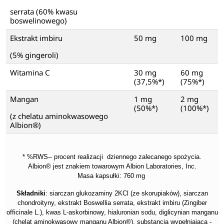
serrata (60% kwasu
boswelinowego)
Ekstrakt imbiru
50 mg
100 mg
(5% gingeroli)
Witamina C
30 mg
60 mg
(37,5%*)
(75%*)
Mangan
1 mg
2 mg
(50%*)
(100%*)
(z chelatu aminokwasowego
Albion®)
* %RWS-- procent realizacji dziennego zalecanego spożycia.
Albion® jest znakiem towarowym Albion Laboratories, Inc.
Masa kapsułki: 760 mg
Składniki
: siarczan glukozaminy 2KCl (ze skorupiaków), siarczan
chondroityny, ekstrakt Boswellia serrata, ekstrakt imbiru (Zingiber
officinale L.), kwas L-askorbinowy, hialuronian sodu, diglicynian manganu
(chelat aminokwasowy manganu Albion®), substancja wypełniająca -