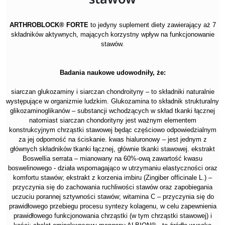
ARTHROBLOCK® FORTE
to jedyny suplement diety zawierający aż 7
składników aktywnych, mających korzystny wpływ na funkcjonowanie
stawów.
Badania naukowe udowodniły, że:
siarczan glukozaminy i siarczan chondroityny – to składniki naturalnie
występujące w organizmie ludzkim. Glukozamina to składnik strukturalny
glikozaminoglikanów – substancji wchodzących w skład tkanki łącznej
natomiast siarczan chondorityny jest ważnym elementem
konstrukcyjnym chrząstki stawowej będąc częściowo odpowiedzialnym
za jej odporność na ściskanie. kwas hialuronowy – jest jednym z
głównych składników tkanki łącznej, głównie tkanki stawowej. ekstrakt
Boswellia serrata – mianowany na 60%-ową zawartość kwasu
boswelinowego - działa wspomagająco w utrzymaniu elastyczności oraz
komfortu stawów; ekstrakt z korzenia imbiru (Zingiber officinale L.) –
przyczynia się do zachowania ruchliwości stawów oraz zapobiegania
uczuciu porannej sztywności stawów; witamina C – przyczynia się do
prawidłowego przebiegu procesu syntezy kolagenu, w celu zapewnienia
prawidłowego funkcjonowania chrząstki (w tym chrząstki stawowej) i