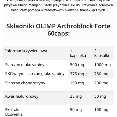
kości; chelat aminokwasowy manganu ALBION® - to źródło wysoko
przyswajalnego manganu, który przyczynia się do utrzymania zdrowych
kości oraz pomaga w prawidłowym tworzeniu tkanek łącznych.
Składniki OLIMP Arthroblock Forte
60caps:
Informacja żywieniowa
1
2
kapsułka
kapsułki
Siarczan glukozaminy
500 mg
1000 mg
2KClw tym siarczan glukozaminy
375 mg
750 mg
Siarczan chondroityny
100 mg
200 mg
Kwas hialuronowy
25 mg
50 mg
Ekstrakt
50 mg
100 mg
Boswellia