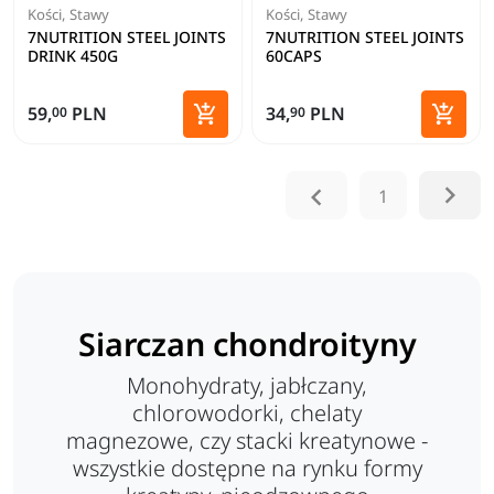
Kości, Stawy
Kości, Stawy
7NUTRITION STEEL JOINTS
7NUTRITION STEEL JOINTS
DRINK 450G
60CAPS


59,
PLN
34,
PLN
00
90
Dodaj do koszyka
Dodaj 


1
Siarczan chondroityny
Monohydraty, jabłczany,
chlorowodorki, chelaty
magnezowe, czy stacki kreatynowe -
wszystkie dostępne na rynku formy