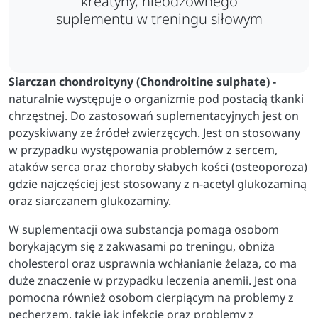
kreatyny, nieodzownego
suplementu w treningu siłowym
Siarczan chondroityny (C
hondroitine sulphate) -
naturalnie występuje o organizmie pod postacią tkanki
chrzęstnej. Do zastosowań suplementacyjnych jest on
pozyskiwany ze źródeł zwierzęcych. Jest on stosowany
w przypadku występowania problemów z sercem,
ataków serca oraz choroby słabych kości (osteoporoza)
gdzie najczęściej jest stosowany z n-acetyl glukozaminą
oraz siarczanem glukozaminy.
W suplementacji owa substancja pomaga osobom
borykającym się z zakwasami po treningu, obniża
cholesterol oraz usprawnia wchłanianie żelaza, co ma
duże znaczenie w przypadku leczenia anemii. Jest ona
pomocna również osobom cierpiącym na problemy z
pęcherzem, takie jak infekcje oraz problemy z