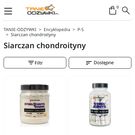
Koszyk / 
0
TANIE-ODZYWKI
Encyklopedia
P-S
Siarczan chondroityny
Siarczan chondroityny
filter_list
sort
Dostępne
Filtr