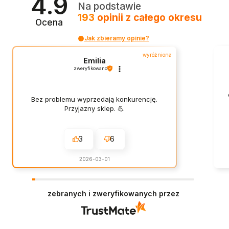
4.9
Na podstawie
193
opinii
z całego okresu
Ocena
Jak zbieramy opinie?
wyróżniona
Emilia
zweryfikowano
Bez problemu wyprzedają konkurencję.
Przyjazny sklep. 💪
3
6
2026-03-01
zebranych i zweryfikowanych przez