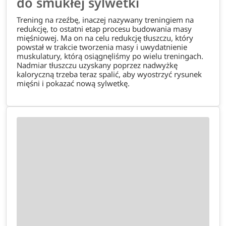
do smukłej sylwetki
Trening na rzeźbę, inaczej nazywany treningiem na
redukcję, to ostatni etap procesu budowania masy
mięśniowej. Ma on na celu redukcję tłuszczu, który
powstał w trakcie tworzenia masy i uwydatnienie
muskulatury, którą osiągnęliśmy po wielu treningach.
Nadmiar tłuszczu uzyskany poprzez nadwyżkę
kaloryczną trzeba teraz spalić, aby wyostrzyć rysunek
mięśni i pokazać nową sylwetkę.