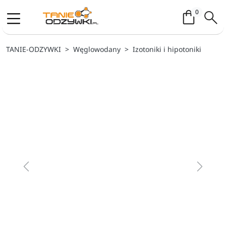
Koszyk / 
0
TANIE-ODZYWKI
Węglowodany
Izotoniki i hipotoniki
Previous
Next