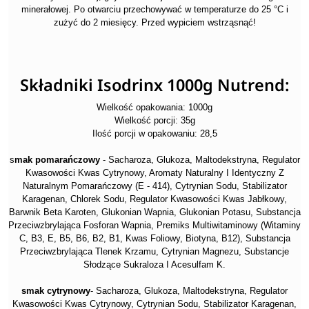
minerałowej. Po otwarciu przechowywać w temperaturze do 25 °C i
zużyć do 2 miesięcy. Przed wypiciem wstrząsnąć!
Składniki Isodrinx 1000g Nutrend:
Wielkość opakowania: 1000g
Wielkość porcji: 35g
Ilość porcji w opakowaniu: 28,5
s
mak pomarańczowy
- Sacharoza, Glukoza, Maltodekstryna, Regulator
Kwasowości Kwas Cytrynowy, Aromaty Naturalny I Identyczny Z
Naturalnym Pomarańczowy (E - 414), Cytrynian Sodu, Stabilizator
Karagenan, Chlorek Sodu, Regulator Kwasowości Kwas Jabłkowy,
Barwnik Beta Karoten, Glukonian Wapnia, Glukonian Potasu, Substancja
Przeciwzbrylająca Fosforan Wapnia, Premiks Multiwitaminowy (Witaminy
C, B3, E, B5, B6, B2, B1, Kwas Foliowy, Biotyna, B12), Substancja
Przeciwzbrylająca Tlenek Krzamu, Cytrynian Magnezu, Substancje
Słodzące Sukraloza I Acesulfam K.
smak cytrynowy
- Sacharoza, Glukoza, Maltodekstryna, Regulator
Kwasowości Kwas Cytrynowy, Cytrynian Sodu, Stabilizator Karagenan,