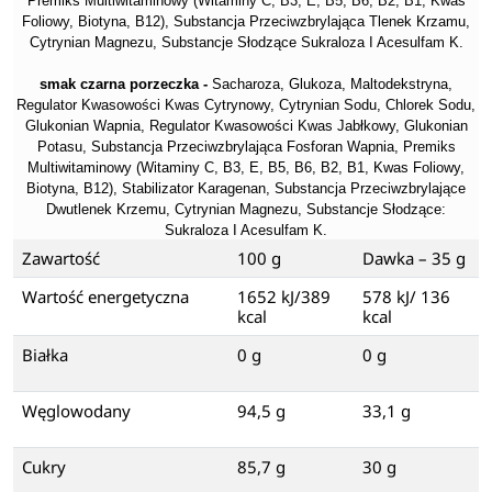
Premiks Multiwitaminowy (Witaminy C, B3, E, B5, B6, B2, B1, Kwas
Foliowy, Biotyna, B12), Substancja Przeciwzbrylająca Tlenek Krzamu,
Cytrynian Magnezu, Substancje Słodzące Sukraloza I Acesulfam K.
smak czarna porzeczka -
Sacharoza, Glukoza, Maltodekstryna,
Regulator Kwasowości Kwas Cytrynowy, Cytrynian Sodu, Chlorek Sodu,
Glukonian Wapnia, Regulator Kwasowości Kwas Jabłkowy, Glukonian
Potasu, Substancja Przeciwzbrylająca Fosforan Wapnia, Premiks
Multiwitaminowy (Witaminy C, B3, E, B5, B6, B2, B1, Kwas Foliowy,
Biotyna, B12), Stabilizator Karagenan, Substancja Przeciwzbrylające
Dwutlenek Krzemu, Cytrynian Magnezu, Substancje Słodzące:
Sukraloza I Acesulfam K.
Zawartość
100 g
Dawka – 35 g
Wartość energetyczna
1652 kJ/389
578 kJ/ 136
kcal
kcal
Białka
0 g
0 g
Węglowodany
94,5 g
33,1 g
Cukry
85,7 g
30 g