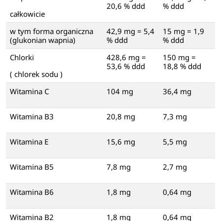
20,6 % ddd
% ddd
całkowicie
w tym forma organiczna
42,9 mg = 5,4
15 mg = 1,9
(glukonian wapnia)
% ddd
% ddd
Chlorki
428,6 mg =
150 mg =
53,6 % ddd
18,8 % ddd
( chlorek sodu )
Witamina C
104 mg
36,4 mg
Witamina B3
20,8 mg
7,3 mg
Witamina E
15,6 mg
5,5 mg
Witamina B5
7,8 mg
2,7 mg
Witamina B6
1,8 mg
0,64 mg
Witamina B2
1,8 mg
0,64 mg