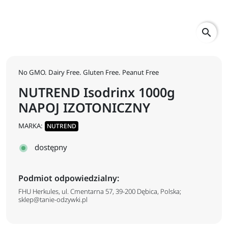
search
No GMO. Dairy Free. Gluten Free. Peanut Free
NUTREND Isodrinx 1000g
NAPOJ IZOTONICZNY
MARKA:
NUTREND
dostępny
Podmiot odpowiedzialny:
FHU Herkules, ul. Cmentarna 57, 39-200 Dębica, Polska;
sklep@tanie-odzywki.pl