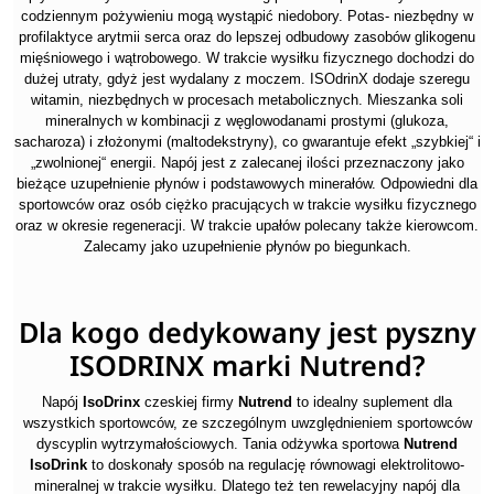
codziennym pożywieniu mogą wystąpić niedobory. Potas- niezbędny w
profilaktyce arytmii serca oraz do lepszej odbudowy zasobów glikogenu
mięśniowego i wątrobowego. W trakcie wysiłku fizycznego dochodzi do
dużej utraty, gdyż jest wydalany z moczem. ISOdrinX dodaje szeregu
witamin, niezbędnych w procesach metabolicznych. Mieszanka soli
mineralnych w kombinacji z węglowodanami prostymi (glukoza,
sacharoza) i złożonymi (maltodekstryny), co gwarantuje efekt „szybkiej“ i
„zwolnionej“ energii. Napój jest z zalecanej ilości przeznaczony jako
bieżące uzupełnienie płynów i podstawowych minerałów. Odpowiedni dla
sportowców oraz osób ciężko pracujących w trakcie wysiłku fizycznego
oraz w okresie regeneracji. W trakcie upałów polecany także kierowcom.
Zalecamy jako uzupełnienie płynów po biegunkach.
Dla kogo dedykowany jest pyszny
ISODRINX marki Nutrend?
Napój
IsoDrinx
czeskiej firmy
Nutrend
to idealny suplement dla
wszystkich sportowców, ze szczególnym uwzględnieniem sportowców
dyscyplin wytrzymałościowych. Tania odżywka sportowa
Nutrend
IsoDrink
to doskonały sposób na regulację równowagi elektrolitowo-
mineralnej w trakcie wysiłku. Dlatego też ten rewelacyjny napój dla