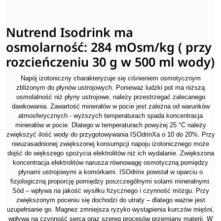
Nutrend Isodrink ma
osmolarność: 284 mOsm/kg ( przy
rozcieńczeniu 30 g w 500 ml wody)
Napój izotoniczny charakteryzuje się ciśnieniem osmotycznym
zbliżonym do płynów ustrojowych. Ponieważ ludzki pot ma niższą
osmolalność niż płyny ustrojowe, należy przestrzegać zalecanego
dawkowania. Zawartość minerałów w pocie jest zależna od warunków
atmosferycznych - wyższych temperaturach spada koncentracja
minerałów w pocie. Dlatego w temperaturach powyżej 25 °C należy
zwiększyć ilość wody do przygotowywania ISOdrinXa o 10 do 20%. Przy
nieuzasadnionej zwiększonej konsumpcji napoju izotonicznego może
dojść do większego spożycia elektrolitów niż ich wydalanie. Zwiększona
koncentracja elektrolitów narusza równowagę osmotyczną pomiędzy
płynami ustrojowymi a komórkami. ISOdrinx powstał w oparciu o
fizjologiczną proporcję pomiędzy poszczególnymi solami mineralnymi.
Sód – wpływa na jakość wysiłku fizycznego i czynność mózgu. Przy
zwiększonym poceniu się dochodzi do utraty – dlatego ważne jest
uzupełnianie go. Magnez zmniejsza ryzyko wystąpienia kurczów mięśni,
wpływa na czynność serca oraz szereg procesów przemiany materii. W