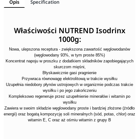
Opis
Specification
Właściwości NUTREND Isodrinx
1000g:
Nowa, ulepszona receptura - zwiększona zawartość węglowodanów
(węglowodany 93%, w tym proste 85%)
Koncentrat napoju w proszku z dodatkiem składników zapobiegających
skurczom mięśni,
Błyskawicznie gasi pragnienie
Przywraca równowagę elektrolitową w trakcie wysiłku
Uzupełnia niedobory płynów ustrojowych w organizmie podczas trakcie
wysiłku i po jego zakończeniu
Kompleksowo regeneruje przez uzupełnienie minerałów i witamin po
wysiłku
Zawiera w swoim składzie węglowodany proste i bardziej złożone (źródło
energii) oraz bogatą kompozycję soli mineralnych (sód, potas, chlor) oraz
witamin E, C oraz aż ośmiu witamin z grupy B