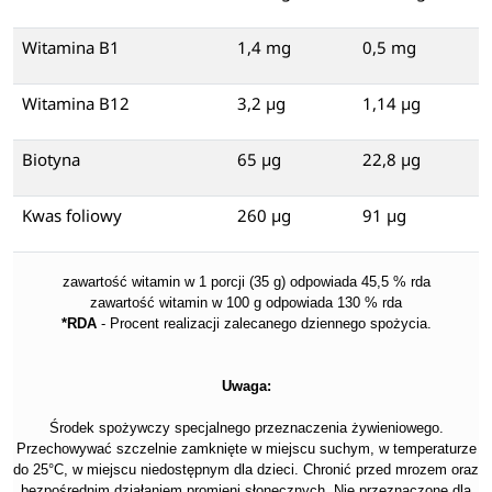
Witamina B1
1,4 mg
0,5 mg
Witamina B12
3,2 µg
1,14 µg
Biotyna
65 µg
22,8 µg
Kwas foliowy
260 µg
91 µg
zawartość witamin w 1 porcji (35 g) odpowiada 45,5 % rda
zawartość witamin w 100 g odpowiada 130 % rda
*RDA
- Procent realizacji zalecanego dziennego spożycia.
Uwaga:
Środek spożywczy specjalnego przeznaczenia żywieniowego.
Przechowywać szczelnie zamknięte w miejscu suchym, w temperaturze
do 25°C, w miejscu niedostępnym dla dzieci. Chronić przed mrozem oraz
bezpośrednim działaniem promieni słonecznych. Nie przeznaczone dla