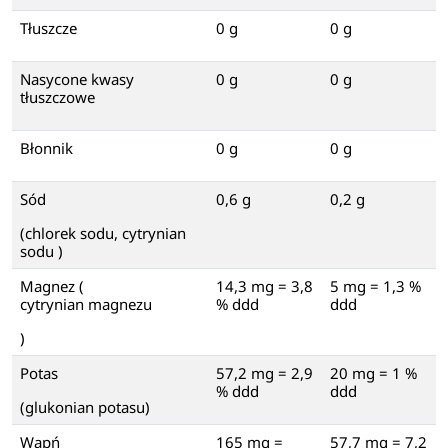
Tłuszcze
0 g
0 g
Nasycone kwasy
0 g
0 g
tłuszczowe
Błonnik
0 g
0 g
Sód
0,6 g
0,2 g
(chlorek sodu, cytrynian
sodu )
Magnez (
14,3 mg = 3,8
5 mg = 1,3 %
cytrynian magnezu
% ddd
ddd
)
Potas
57,2 mg = 2,9
20 mg = 1 %
% ddd
ddd
(glukonian potasu)
Wapń
165 mg =
57,7 mg = 7,2