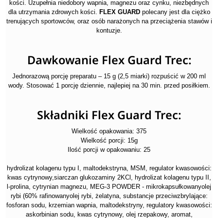
kości. Uzupełnia niedobory wapnia, magnezu oraz cynku, niezbędnych
dla utrzymania zdrowych kości.
FLEX GUARD
polecany jest dla ciężko
trenujących sportowców, oraz osób narażonych na przeciążenia stawów i
kontuzje.
Dawkowanie Flex Guard Trec:
Jednorazową porcję preparatu – 15 g (2,5 miarki) rozpuścić w 200 ml
wody. Stosować 1 porcję dziennie, najlepiej na 30 min. przed posiłkiem.
Składniki Flex Guard Trec:
Wielkość opakowania: 375
Wielkość porcji: 15g
Ilość porcji w opakowaniu: 25
hydrolizat kolagenu typu I, maltodekstryna, MSM, regulator kwasowości:
kwas cytrynowy,siarczan glukozaminy 2KCl, hydrolizat kolagenu typu II,
l-prolina, cytrynian magnezu, MEG-3 POWDER - mikrokapsułkowanyolej
rybi (60% rafinowanyolej rybi, żelatyna, substancje przeciwzbrylające:
fosforan sodu, krzemian wapnia, maltodekstryny, regulatory kwasowości:
askorbinian sodu, kwas cytrynowy, olej rzepakowy, aromat,