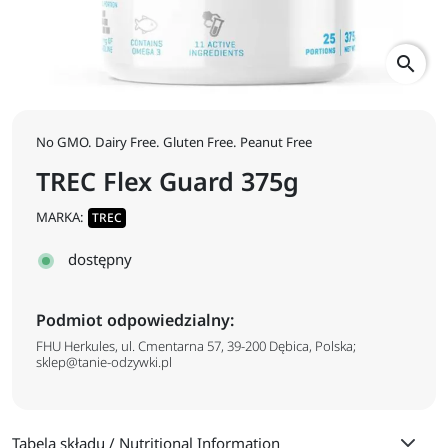
search
No GMO. Dairy Free. Gluten Free. Peanut Free
TREC Flex Guard 375g
MARKA:
TREC
dostępny
Podmiot odpowiedzialny:
FHU Herkules, ul. Cmentarna 57, 39-200 Dębica, Polska;
sklep@tanie-odzywki.pl
Tabela składu / Nutritional Information