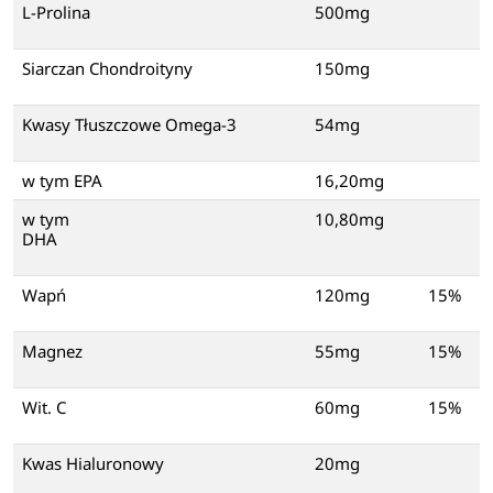
L-Prolina
500mg
Siarczan Chondroityny
150mg
Kwasy Tłuszczowe Omega-3
54mg
w tym EPA
16,20mg
w tym
10,80mg
DHA
Wapń
120mg
15%
Magnez
55mg
15%
Wit. C
60mg
15%
Kwas Hialuronowy
20mg