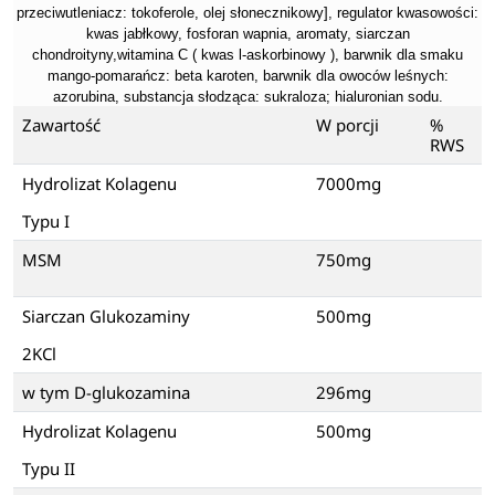
przeciwutleniacz: tokoferole, olej słonecznikowy], regulator kwasowości:
kwas jabłkowy, fosforan wapnia, aromaty, siarczan
chondroityny,witamina C ( kwas l-askorbinowy ), barwnik dla smaku
mango-pomarańcz: beta karoten, barwnik dla owoców leśnych:
azorubina, substancja słodząca: sukraloza; hialuronian sodu.
Zawartość
W porcji
%
RWS
Hydrolizat Kolagenu
7000mg
Typu I
MSM
750mg
Siarczan Glukozaminy
500mg
2KCl
w tym D-glukozamina
296mg
Hydrolizat Kolagenu
500mg
Typu II