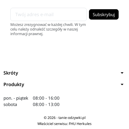
Możesz zrezygnować w każdej chwili. W tym
celu należy odnaleźć szczegóły w naszej
informacji prawnej.
arrow_drop_down
Skróty
arrow_drop_down
Produkty
pon. - piątek
08:00 - 16:00
sobota
08:00 - 13:00
© 2026 - tanie-odzywki.pl
Właściciel serwisu: FHU Herkules