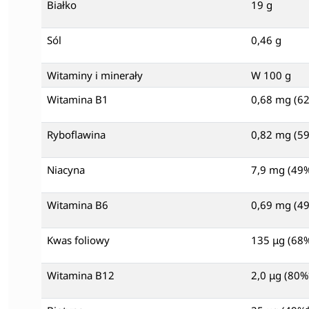
Białko
19 g
Sól
0,46 g
Witaminy i minerały
W 100 g
Witamina B1
0,68 mg (6
Ryboflawina
0,82 mg (5
Niacyna
7,9 mg (49
Witamina B6
0,69 mg (4
Kwas foliowy
135 μg (68
Witamina B12
2,0 μg (80%