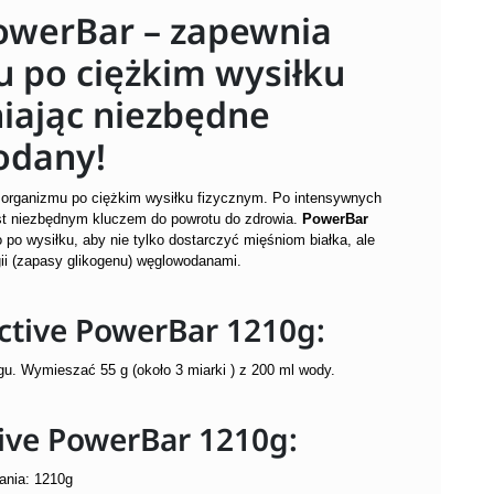
owerBar – zapewnia
 po ciężkim wysiłku
iając niezbędne
odany!
 organizmu po ciężkim wysiłku fizycznym.
Po intensywnych
est niezbędnym kluczem do powrotu do zdrowia.
PowerBar
po wysiłku, aby nie tylko dostarczyć mięśniom białka, ale
gii (zapasy glikogenu) węglowodanami.
tive PowerBar 1210g:
ngu. Wymieszać 55 g (około 3 miarki ) z 200 ml wody.
tive PowerBar 1210g:
ania: 1210g