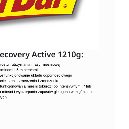
ecovery Active 1210g:
zrostu i utrzymania masy mięśniowej
aminami i 3 minerałami
we funkcjonowanie układu odpornościowego
mniejszenia zmęczenia i zmęczenia
unkcjonowania mięśni (skurcz) po intensywnym i / lub
 mięśni i wyczerpania zapasów glikogenu w mięśniach
wych