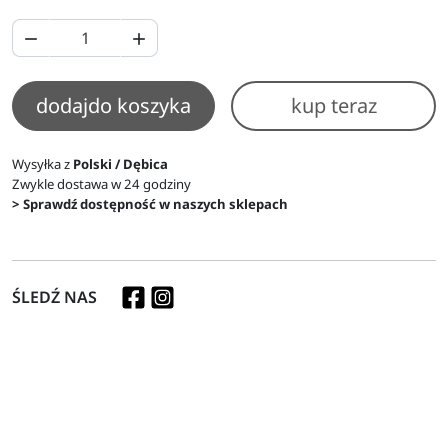


dodaj
do koszyka
kup teraz
Wysyłka z
Polski / Dębica
Zwykle dostawa w 24 godziny
> Sprawdź dostępność w naszych sklepach
ŚLEDŹ NAS