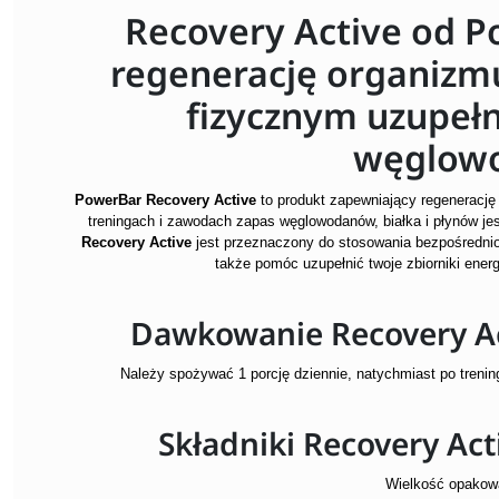
Recovery Active od P
regenerację organizmu
fizycznym uzupełn
węglow
PowerBar Recovery Active
to produkt zapewniający regenerację
treningach i zawodach zapas węglowodanów, białka i płynów j
Recovery Active
jest przeznaczony do stosowania bezpośrednio 
także pomóc uzupełnić twoje zbiorniki ener
Dawkowanie Recovery Ac
Należy spożywać
1 porcję dziennie, natychmiast po treni
Składniki Recovery Ac
Wielkość opakow