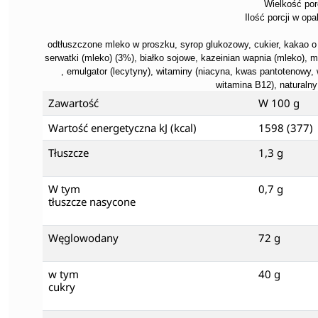
Wielkość porc
Ilość porcji w op
o
dtłuszczone mleko w proszku, syrop glukozowy, cukier, kakao o 
serwatki (mleko) (3%), białko sojowe, kazeinian wapnia (mleko), m
, emulgator (lecytyny), witaminy (niacyna, kwas pantotenowy, w
witamina B12), naturaln
Zawartość
W 100 g
Wartość energetyczna kJ (kcal)
1598 (377)
Tłuszcze
1,3 g
W tym
0,7 g
tłuszcze nasycone
Węglowodany
72 g
w tym
40 g
cukry