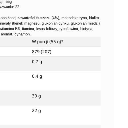
ji: 55g
akowaniu: 22
obniżonej zawartości tłuszczu (4%), maltodekstryna, białko
inerały (tlenek magnezu, glukonian cynku, glukonian miedzi)
itamina B6, tiamina, kwas foliowy, ryboflawina, biotyna,
y aromat, cynamon.
W porcji (55 g)*
879 (207)
0,7 g
0,4 g
39 g
22 g