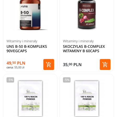
Witaminy i minerały
Witaminy i minerały
UNS B-50 B-KOMPLEKS
SKOCZYLAS B-COMPLEX
90VEGCAPS
WITAMINY B 60CAPS
49,
PLN
50


35,
PLN
00
cena:
55,00 zł
Dodaj do koszyka
Dodaj 
-5%
-5%