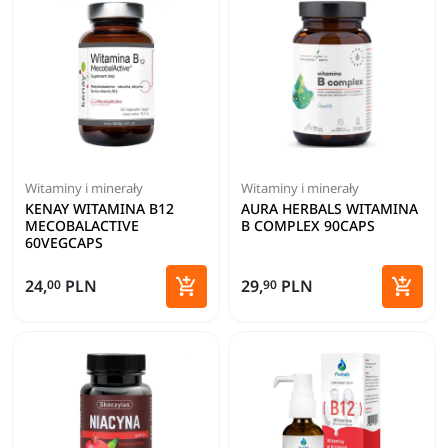
Witaminy i minerały
Witaminy i minerały
KENAY WITAMINA B12
AURA HERBALS WITAMINA
MECOBALACTIVE
B COMPLEX 90CAPS
60VEGCAPS


24,
PLN
29,
PLN
00
90
Dodaj do koszyka
Dodaj 