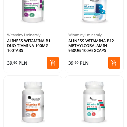
Witaminy i minerały
Witaminy i minerały
ALINESS WITAMINA B1
ALINESS WITAMINA B12
DUO TIAMINA 100MG
METHYLCOBALAMIN
100TABS
950UG 100VEGCAPS


39,
PLN
39,
PLN
90
90
Dodaj do koszyka
Dodaj 