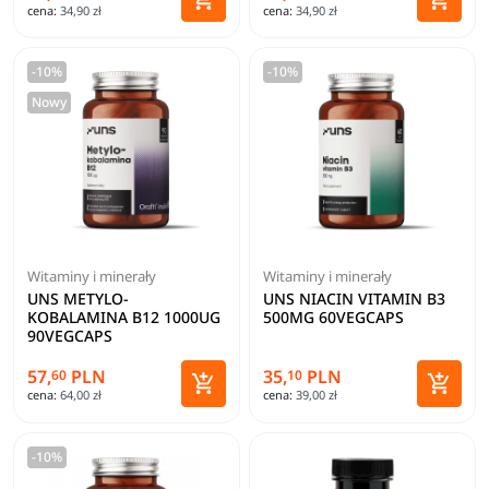
cena:
34,90 zł
cena:
34,90 zł
Dodaj do koszyka
Dodaj 
-10%
-10%
Nowy
Witaminy i minerały
Witaminy i minerały
UNS METYLO-
UNS NIACIN VITAMIN B3
KOBALAMINA B12 1000UG
500MG 60VEGCAPS
90VEGCAPS
57,
PLN
35,
PLN
60
10


cena:
64,00 zł
cena:
39,00 zł
Dodaj do koszyka
Dodaj 
-10%