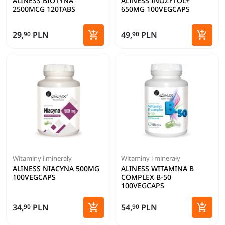
ALINESS BIOTYNA
ALINESS INOZYTOL+
2500MCG 120TABS
650MG 100VEGCAPS


29,
PLN
49,
PLN
90
90
Dodaj do koszyka
Dodaj 
Witaminy i minerały
Witaminy i minerały
ALINESS NIACYNA 500MG
ALINESS WITAMINA B
100VEGCAPS
COMPLEX B-50
100VEGCAPS


34,
PLN
54,
PLN
90
90
Dodaj do koszyka
Dodaj 