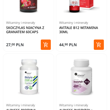
Witaminy i minerały
Witaminy i minerały
SKOCZYLAS NIACYNA Z
AVITALE B12 WITAMINA
GRANATEM 60CAPS
30ML


27,
PLN
44,
PLN
00
90
Dodaj do koszyka
Dodaj 
Witaminy i minerały
Witaminy i minerały