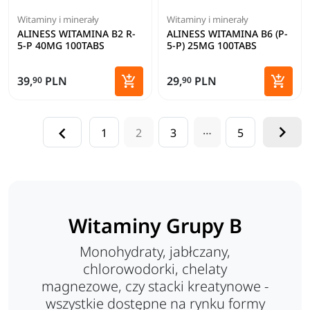
Witaminy i minerały
Witaminy i minerały
ALINESS WITAMINA B2 R-
ALINESS WITAMINA B6 (P-
5-P 40MG 100TABS
5-P) 25MG 100TABS


39,
PLN
29,
PLN
90
90
Dodaj do koszyka
Dodaj 

…

1
2
3
5
Witaminy Grupy B
Monohydraty, jabłczany,
chlorowodorki, chelaty
magnezowe, czy stacki kreatynowe -
wszystkie dostępne na rynku formy