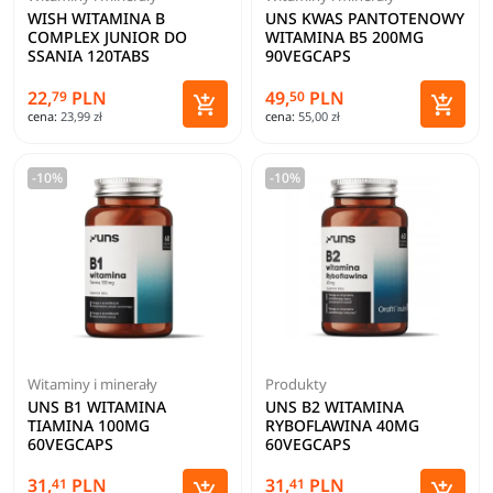
WISH WITAMINA B
UNS KWAS PANTOTENOWY
COMPLEX JUNIOR DO
WITAMINA B5 200MG
SSANIA 120TABS
90VEGCAPS
22,
PLN
49,
PLN
79
50


cena:
23,99 zł
cena:
55,00 zł
Dodaj do koszyka
Dodaj 
-10%
-10%
Witaminy i minerały
Produkty
UNS B1 WITAMINA
UNS B2 WITAMINA
TIAMINA 100MG
RYBOFLAWINA 40MG
60VEGCAPS
60VEGCAPS
31,
PLN
31,
PLN
41
41

