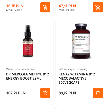
16,
PLN
47,
PLN
15
41


cena:
17,00 zł
cena:
49,90 zł
Dodaj do koszyka
Dodaj 
Witaminy i minerały
Witaminy i minerały
DR.MERCOLA METHYL B12
KENAY WITAMINA B12
ENERGY BOOST 29ML
MECOBALACTIVE
300VEGCAPS


107,
PLN
89,
PLN
00
00
Dodaj do koszyka
Dodaj 