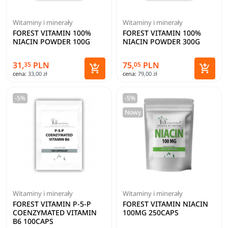
Witaminy i minerały
Witaminy i minerały
FOREST VITAMIN 100%
FOREST VITAMIN 100%
NIACIN POWDER 100G
NIACIN POWDER 300G
31,
PLN
75,
PLN
35
05


cena:
33,00 zł
cena:
79,00 zł
Dodaj do koszyka
Dodaj 
-5%
-5%
Nowy
Witaminy i minerały
Witaminy i minerały
FOREST VITAMIN P-5-P
FOREST VITAMIN NIACIN
COENZYMATED VITAMIN
100MG 250CAPS
B6 100CAPS