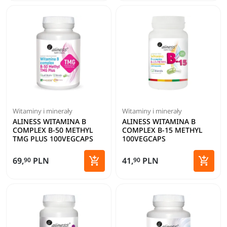
Witaminy i minerały
Witaminy i minerały
ALINESS WITAMINA B
ALINESS WITAMINA B
COMPLEX B-50 METHYL
COMPLEX B-15 METHYL
TMG PLUS 100VEGCAPS
100VEGCAPS


69,
PLN
41,
PLN
90
90
Dodaj do koszyka
Dodaj 