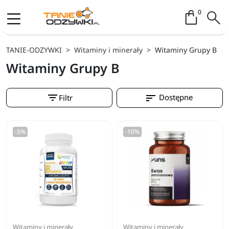
Koszyk / 
0
TANIE-ODZYWKI
Witaminy i minerały
Witaminy Grupy B
Witaminy Grupy B
filter_list
sort
Dostępne
Filtr
-5%
-10%
Witaminy i minerały
Witaminy i minerały