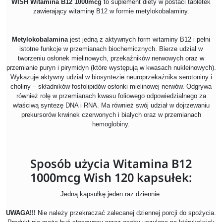
WISH Witamina B12 1000mcg
to suplement diety w postaci tabletek
zawierający witaminę B12 w formie metylokobalaminy.
Metylokobalamina
jest jedną z aktywnych form witaminy B12 i pełni
istotne funkcje w przemianach biochemicznych. Bierze udział w
tworzeniu osłonek mielinowych, przekaźników nerwowych oraz w
przemianie puryn i pirymidyn (które występują w kwasach nukleinowych).
Wykazuje aktywny udział w biosyntezie neuroprzekaźnika serotoniny i
choliny – składników fosfolipidów osłonki mielinowej nerwów. Odgrywa
również rolę w przemianach kwasu foliowego odpowiedzialnego za
właściwą syntezę DNA i RNA. Ma również swój udział w dojrzewaniu
prekursorów krwinek czerwonych i białych oraz w przemianach
hemoglobiny.
Sposób użycia Witamina B12
1000mcg Wish 120 kapsułek:
Jedną kapsułkę jeden raz dziennie.
UWAGA!!!
Nie należy przekraczać zalecanej dziennej porcji do spożycia.