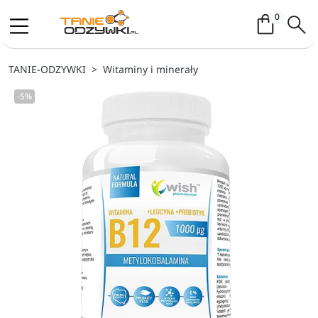
Koszyk / 
0
TANIE-ODZYWKI
Witaminy i minerały
-5%