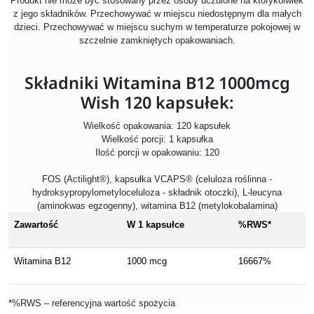
Produkt nie może być stosowany przez osoby uczulone na którykolwiek
z jego składników. Przechowywać w miejscu niedostępnym dla małych
dzieci. Przechowywać w miejscu suchym w temperaturze pokojowej w
szczelnie zamkniętych opakowaniach.
Składniki Witamina B12 1000mcg
Wish 120 kapsułek:
Wielkość opakowania: 120 kapsułek
Wielkość porcji: 1 kapsułka
Ilość porcji w opakowaniu: 120
FOS (Actilight®), kapsułka VCAPS® (celuloza roślinna -
hydroksypropylometyloceluloza - składnik otoczki), L-leucyna
(aminokwas egzogenny), witamina B12 (metylokobalamina)
Zawartość
W 1 kapsułce
%RWS*
Witamina B12
1000 mcg
16667%
*%RWS – referencyjna wartość spożycia