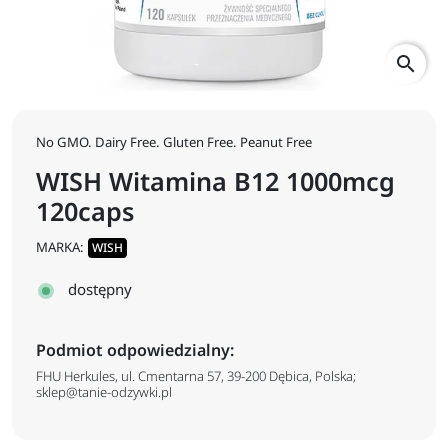
search
No GMO. Dairy Free. Gluten Free. Peanut Free
WISH Witamina B12 1000mcg
120caps
MARKA:
WISH
dostępny
Podmiot odpowiedzialny:
FHU Herkules, ul. Cmentarna 57, 39-200 Dębica, Polska;
sklep@tanie-odzywki.pl