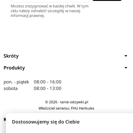
Możesz zrezygnować w każdej chwili. W tym
celu należy odnaleźć szczegóły w naszej
informacji prawnej.
arrow_drop_down
Skróty
arrow_drop_down
Produkty
pon. - piątek
08:00 - 16:00
sobota
08:00 - 13:00
© 2026 - tanie-odzywki.pl
Właściciel serwisu: FHU Herkules
arrow_drop_down
KONTAKT
Dostosowujemy się do Ciebie