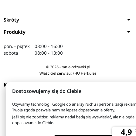
arrow_drop_down
Skróty
arrow_drop_down
Produkty
pon. - piątek
08:00 - 16:00
sobota
08:00 - 13:00
© 2026 - tanie-odzywki.pl
Właściciel serwisu: FHU Herkules
arrow_drop_down
KONTAKT
Dostosowujemy się do Ciebie
Używamy technologii Google do analizy ruchu i personalizacji reklam
Twoja zgoda pozwala nam na lepsze dopasowanie oferty.
Jeśli się nie zgodzisz, reklamy nadal będą się wyświetlać, ale nie będą
dopasowane do Ciebie.