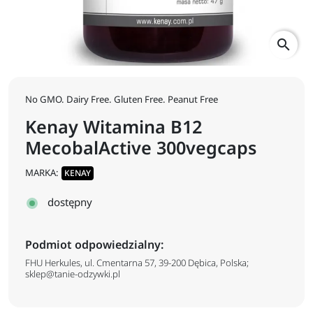
search
No GMO. Dairy Free. Gluten Free. Peanut Free
Kenay Witamina B12
MecobalActive 300vegcaps
MARKA:
KENAY
dostępny
Podmiot odpowiedzialny:
FHU Herkules, ul. Cmentarna 57, 39-200 Dębica, Polska;
sklep@tanie-odzywki.pl