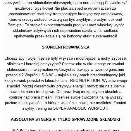
rzeczywiście ma składników aktywnych, bo to one pomogą Ci zwiększyć
możliwości wysiłkowe! Nie płać za zbędne wypełniacze i za
„zaawansowane” systemy transportujące kreatynę czy aminokwasy,
które w rzeczywistości okazują się być zwykłym, prostym cukrem!
Pamiętaj! To stopień skoncentrowania produktu oraz właściwy wybór
składników aktywnych i ich odpowiednie dawki, a nie wielkość
opakowania przekładają się na końcowy efekt suplementacji!
SKONCENTROWANA SIŁA
Chcesz aby Twoje mięśnie były większe i mocniejsze, a ruchy szybsze,
silniejsze i bardziej precyzyjne? Chcesz oko w oko stanąć ze swoimi
słabościami i maksymalnie wykorzystać tkwiący w twoim organizmie
potencjał? Wypróbuj S.A.W. – najsilniejszy stack przedtreningowy jaki
kiedykolwiek powstał w laboratoriach TREC NUTRITION. Wyostrz swoje
zmysły! Poczuj niesamowity przypływ energii i otwórz się na zupełnie
nowe doznania treningowe. Od teraz Twój mózg uzyska absolutną
kontrolę nad pracą mięśni! Przenieś swoje ćwiczenia na najwyższy
poziom intensywności, o którym wcześniej nawet nie myślałeś. Zamień
zwykły trening na SUPER ANABOLIC WORKOUT!
ABSOLUTNA SYNERGIA, TYLKO SPRAWDZONE SKŁADNIKI
S.A.W.
to formuła łącząca wyłącznie przebadane, bezpieczne i