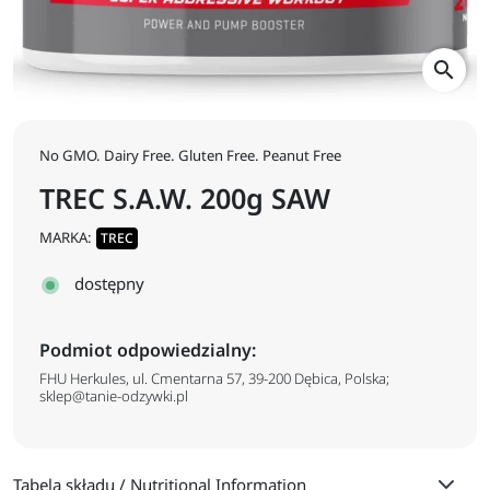
search
No GMO. Dairy Free. Gluten Free. Peanut Free
TREC S.A.W. 200g SAW
MARKA:
TREC
dostępny
Podmiot odpowiedzialny:
FHU Herkules, ul. Cmentarna 57, 39-200 Dębica, Polska;
sklep@tanie-odzywki.pl
Tabela składu / Nutritional Information