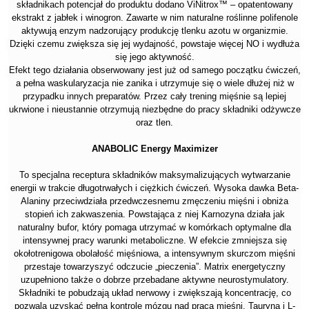
składnikach potencjał do produktu dodano ViNitrox™ – opatentowany
ekstrakt z jabłek i winogron. Zawarte w nim naturalne roślinne polifenole
aktywują enzym nadzorujący produkcję tlenku azotu w organizmie.
Dzięki czemu zwiększa się jej wydajność, powstaje więcej NO i wydłuża
się jego aktywność.
Efekt tego działania obserwowany jest już od samego początku ćwiczeń,
a pełna waskularyzacja nie zanika i utrzymuje się o wiele dłużej niż w
przypadku innych preparatów. Przez cały trening mięśnie są lepiej
ukrwione i nieustannie otrzymują niezbędne do pracy składniki odżywcze
oraz tlen.
ANABOLIC Energy Maximizer
To specjalna receptura składników maksymalizujących wytwarzanie
energii w trakcie długotrwałych i ciężkich ćwiczeń. Wysoka dawka Beta-
Alaniny przeciwdziała przedwczesnemu zmęczeniu mięśni i obniża
stopień ich zakwaszenia. Powstająca z niej Karnozyna działa jak
naturalny bufor, który pomaga utrzymać w komórkach optymalne dla
intensywnej pracy warunki metaboliczne. W efekcie zmniejsza się
okołotrenigowa obolałość mięśniowa, a intensywnym skurczom mięśni
przestaje towarzyszyć odczucie „pieczenia”. Matrix energetyczny
uzupełniono także o dobrze przebadane aktywne neurostymulatory.
Składniki te pobudzają układ nerwowy i zwiększają koncentrację, co
pozwala uzyskać pełną kontrolę mózgu nad pracą mięśni. Tauryna i L-