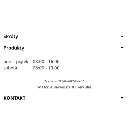
arrow_drop_down
Skróty
arrow_drop_down
Produkty
pon. - piątek
08:00 - 16:00
sobota
08:00 - 13:00
© 2026 - tanie-odzywki.pl
Właściciel serwisu: FHU Herkules
arrow_drop_down
KONTAKT