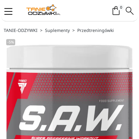
Koszyk / 
0
TANIE-ODZYWKI
Suplementy
Przedtreningówki
-5%