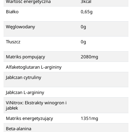
Wartość energetyczna
3kcal
Białko
0,65g
Węglowodany
0g
Tłuszcz
0g
Matriks pompujący
2080mg
Alfaketoglutaran L-argininy
Jabłczan cytruliny
Jabłczan L-argininy
ViNitrox: Ekstrakty winogron i
jabłek
Matriks energetyzujący
1351mg
Beta-alanina