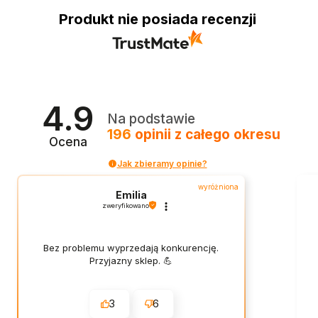
Produkt nie posiada recenzji
4.9
Na podstawie
196
opinii
z całego okresu
Ocena
Jak zbieramy opinie?
wyróżniona
Emilia
zweryfikowano
Bez problemu wyprzedają konkurencję.
Przyjazny sklep. 💪
3
6