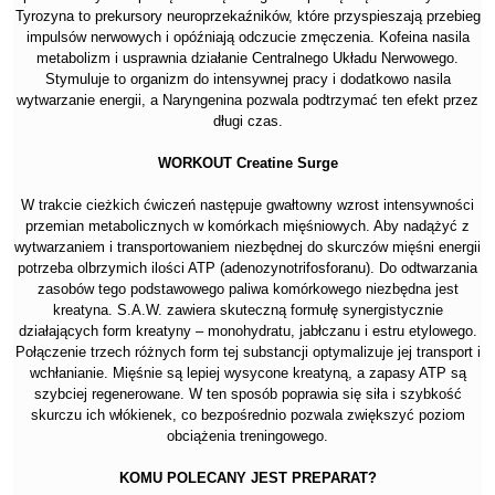
Tyrozyna to prekursory neuroprzekaźników, które przyspieszają przebieg
impulsów nerwowych i opóźniają odczucie zmęczenia. Kofeina nasila
metabolizm i usprawnia działanie Centralnego Układu Nerwowego.
Stymuluje to organizm do intensywnej pracy i dodatkowo nasila
wytwarzanie energii, a Naryngenina pozwala podtrzymać ten efekt przez
długi czas.
WORKOUT Creatine Surge
W trakcie cieżkich ćwiczeń następuje gwałtowny wzrost intensywności
przemian metabolicznych w komórkach mięśniowych. Aby nadążyć z
wytwarzaniem i transportowaniem niezbędnej do skurczów mięśni energii
potrzeba olbrzymich ilości ATP (adenozynotrifosforanu). Do odtwarzania
zasobów tego podstawowego paliwa komórkowego niezbędna jest
kreatyna. S.A.W. zawiera skuteczną formułę synergistycznie
działających form kreatyny – monohydratu, jabłczanu i estru etylowego.
Połączenie trzech różnych form tej substancji optymalizuje jej transport i
wchłanianie. Mięśnie są lepiej wysycone kreatyną, a zapasy ATP są
szybciej regenerowane. W ten sposób poprawia się siła i szybkość
skurczu ich włókienek, co bezpośrednio pozwala zwiększyć poziom
obciążenia treningowego.
KOMU POLECANY JEST PREPARAT?