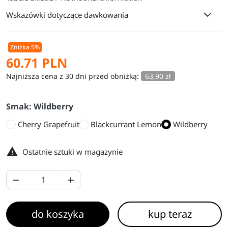
Wskazówki dotyczące dawkowania
Zniżka 5%
60.71 PLN
Najniższa cena z 30 dni przed obniżką:
63,90 zł
Smak: Wildberry
Cherry Grapefruit
Blackcurrant Lemon
Wildberry

Ostatnie sztuki w magazynie


do koszyka
kup teraz