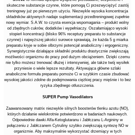
skuteczne substancje czynne, które pomogą Ci przezwyciężyć zastój
treningowy już po pierwszym użyciu. Niezwykle wysoka koncentracja
składników aktywnych nadaje suplementacji przedtreningowej zupełnie
nowy wymiar. S.A.W. to czysta esencja wspomagania – produkt wolny
od zbędnych cukrów, dodatków i wypełniaczy. Oszałamiająco wysoki
stopień koncentracji (blisko 96% receptury preparatu to substancje
czynne) i najwyższej jakości surowce sprawiają, że każda 5 g miarka
preparatu kryje w sobie olbrzymi potencjał anaboliczny i ergogeniczny.
Synergistycznie działające składniki produktu drastycznie zwiększają
możliwości organizmu do pracy pod dużym obciążeniem. Dzięki czemu
nie tylko możesz trenować dłużej i intensywniej, ale także twój wysiłek
przyniesie o wiele lepsze rezultaty. Aktywująca główne szlaki
anaboliczne formuła preparatu pomoże Ci w szybkim czasie zbudować
wysokiej jakości zdolne do podejmowania ciężkiej pracy mięśnie i to bez
ryzyka zbędnego otłuszczenia.
SUPER Pump Vasodilators
Zaawansowany matrix niezwykle silnych boosterów tlenku azotu (NO),
których działanie wielokrotnie potwierdzono w badaniach naukowych.
Odpowiednie dawki Alfa-Ketoglutaranu i Jabłczanu L-Argininy w
połączeniu z Jabłczanem Cytruliny szybko zwiększają syntezę NO w
organizmie. Aby maksymalnie wykorzystać drzemiący w tych