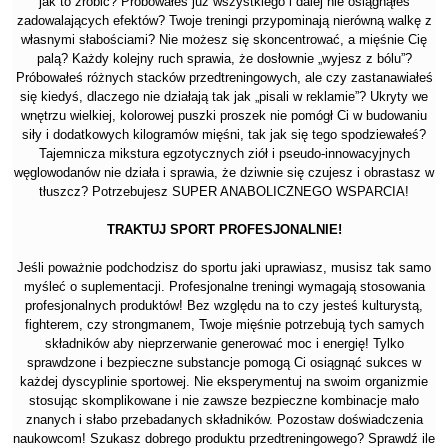
jak to zrobić? Próbowałeś już wszystkiego i dalej nie osiągnąłeś
zadowalających efektów? Twoje treningi przypominają nierówną walkę z
własnymi słabościami? Nie możesz się skoncentrować, a mięśnie Cię
palą? Każdy kolejny ruch sprawia, że dosłownie „wyjesz z bólu”?
Próbowałeś różnych stacków przedtreningowych, ale czy zastanawiałeś
się kiedyś, dlaczego nie działają tak jak „pisali w reklamie”? Ukryty we
wnętrzu wielkiej, kolorowej puszki proszek nie pomógł Ci w budowaniu
siły i dodatkowych kilogramów mięśni, tak jak się tego spodziewałeś?
Tajemnicza mikstura egzotycznych ziół i pseudo-innowacyjnych
węglowodanów nie działa i sprawia, że dziwnie się czujesz i obrastasz w
tłuszcz? Potrzebujesz SUPER ANABOLICZNEGO WSPARCIA!
TRAKTUJ SPORT PROFESJONALNIE!
Jeśli poważnie podchodzisz do sportu jaki uprawiasz, musisz tak samo
myśleć o suplementacji. Profesjonalne treningi wymagają stosowania
profesjonalnych produktów! Bez względu na to czy jesteś kulturystą,
fighterem, czy strongmanem, Twoje mięśnie potrzebują tych samych
składników aby nieprzerwanie generować moc i energię! Tylko
sprawdzone i bezpieczne substancje pomogą Ci osiągnąć sukces w
każdej dyscyplinie sportowej. Nie eksperymentuj na swoim organizmie
stosując skomplikowane i nie zawsze bezpieczne kombinacje mało
znanych i słabo przebadanych składników. Pozostaw doświadczenia
naukowcom! Szukasz dobrego produktu przedtreningowego? Sprawdź ile