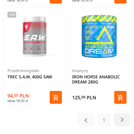
cena:
54,90 zł
cena:
63,90 zł
Dodaj do koszyka
Dodaj 
-5%
Przedtreningówki
Kreatyny
TREC S.A.W. 400G SAW
IRON HORSE ANABOLIC
DREAM 280G
94,
PLN
05


125,
PLN
00
cena:
99,00 zł
Dodaj do koszyka
Dodaj 


1