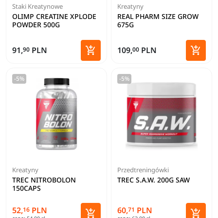
Staki Kreatynowe
Kreatyny
OLIMP CREATINE XPLODE
REAL PHARM SIZE GROW
POWDER 500G
675G
Zobacz szczegóły


91,
PLN
109,
PLN
90
00
Dodaj 
-5%
-5%
Kreatyny
Przedtreningówki
TREC NITROBOLON
TREC S.A.W. 200G SAW
150CAPS
52,
PLN
60,
PLN
16
71

