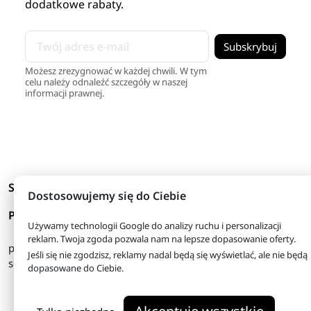
dodatkowe rabaty.
Możesz zrezygnować w każdej chwili. W tym
celu należy odnaleźć szczegóły w naszej
informacji prawnej.
arrow_drop_down
Skróty
Dostosowujemy się do Ciebie
arrow_drop_down
Produkty
Używamy technologii Google do analizy ruchu i personalizacji
reklam. Twoja zgoda pozwala nam na lepsze dopasowanie oferty.
pon. - piątek
08:00 - 16:00
Jeśli się nie zgodzisz, reklamy nadal będą się wyświetlać, ale nie będą
sobota
08:00 - 13:00
dopasowane do Ciebie.
© 2026 - tanie-odzywki.pl
Właściciel serwisu: FHU Herkules