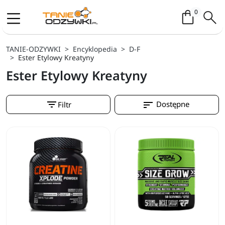
Koszyk / 
0
TANIE-ODZYWKI
Encyklopedia
D-F
Ester Etylowy Kreatyny
Ester Etylowy Kreatyny
filter_list
sort
Dostępne
Filtr