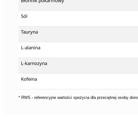
Błonnik pokarmowy
Sól
Tauryna
L-alanina
L-karnozyna
Kofeina
* RWS - referencyjne wartości spożycia dla przeciętnej osoby doros