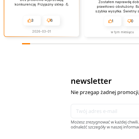
Zostałem naprawdę dobr
konkurencję. Przyjazny sklep. 💪
prawiłowo obsłużony. B
szybka wysyłka. Świetny s
obsługa jest na najwyż
3
6
poziomie.
1
0
2026-03-01
w tym miesiącu
newsletter
Nie przegap żadnej promocji
Możesz zrezygnować w każdej chwili.
odnaleźć szczegóły w naszej informac