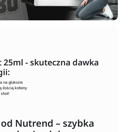
 25ml - skuteczna dawka
ii:
a na glukozie
 ilością kofeiny
 shot!
 od Nutrend – szybka