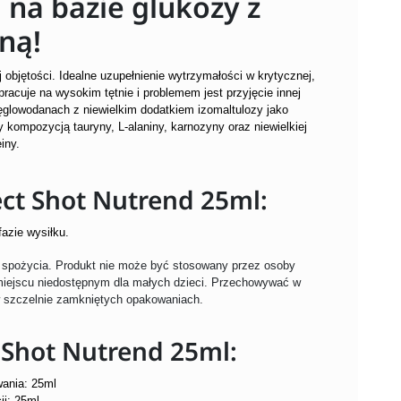
 na bazie glukozy z
ną!
 objętości. Idealne uzupełnienie wytrzymałości w krytycznej,
racuje na wysokim tętnie i problemem jest przyjęcie innej
ęglowodanach z niewielkim dodatkiem izomaltulozy jako
kompozycją tauryny, L-alaniny, karnozyny oraz niewielkiej
einy.
ect Shot Nutrend 25ml:
azie wysiłku.
o spożycia. Produkt nie może być stosowany przez osoby
miejscu niedostępnym dla małych dzieci. Przechowywać w
 szczelnie zamkniętych opakowaniach.
t Shot Nutrend 25ml:
ania: 25ml
ji: 25ml