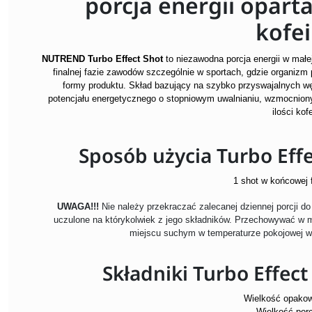
porcja energii oparta
kofei
NUTREND Turbo Effect Shot
to niezawodna porcja energii w małej
finalnej fazie zawodów szczególnie w sportach, gdzie organizm p
formy produktu. Skład bazujący na szybko przyswajalnych w
potencjału energetycznego o stopniowym uwalnianiu, wzmocniony 
ilości kof
Sposób użycia Turbo Eff
1 shot w końcowej f
UWAGA!!!
Nie należy przekraczać zalecanej dziennej porcji d
uczulone na którykolwiek z jego składników. Przechowywać w 
miejscu suchym w temperaturze pokojowej w
Składniki Turbo Effec
Wielkość opakow
Wielkość porc