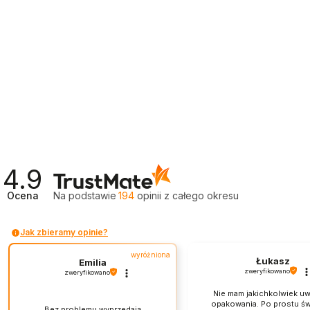
4.9
Ocena
Na podstawie
194
opinii
z całego okresu
Jak zbieramy opinie?
wyróżniona
Łukasz
Emilia
zweryfikowano
zweryfikowano
Nie mam jakichkolwiek u
opakowania. Po prostu św
Bez problemu wyprzedają