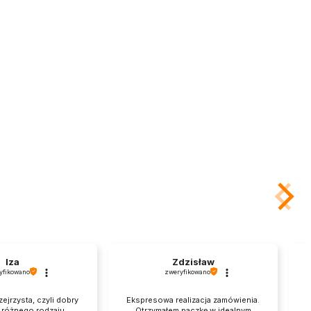
Iza
Zdzisław
yfikowano
zweryfikowano
zejrzysta, czyli dobry
Ekspresowa realizacja zamówienia.
a różnego rodzaju
Otrzymałem paczkę w idealnym