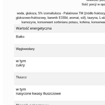
Ilość porcji w op
woda, glukoza, 5% izomaltuloza - Palatinose TM (źródło fruktozy
glukozowo-fruktozowy, barwnik E150d, aromat, sól), tauryna, L-al
karnozyna, konserwant sorbinianu potasu, kofeina, konserwa
Wartość energetyczna
Białko
Węglowodany
w tym
cukry
Tłuszcz
w tym
nasycone kwasy tłuszczowe