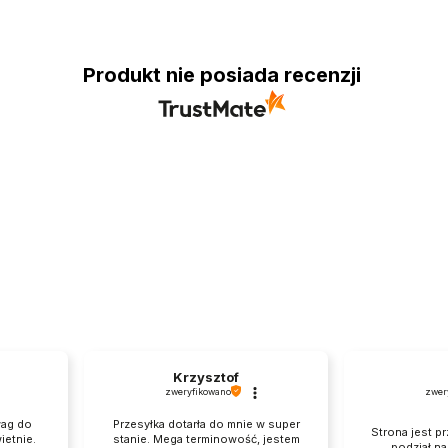
Produkt nie posiada recenzji
Krzysztof
zweryfikowano
zwer
wag do
Przesyłka dotarła do mnie w super
Strona jest pr
ietnie.
stanie. Mega terminowość, jestem
podział n