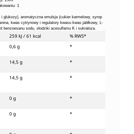
akowaniu: 1
 i glukozy), aromatyczna emulsja (cukier karmelowy, syrop
anina, kwas cytrynowy i regulatory kwasu kwas jabłkowy, L-
nt benzoesanu sodu, słodziki acesulfamu K i sukraloza.
259 kJ / 61 kcal
% RWS*
0,6 g
*
14,5 g
*
14,5 g
*
0 g
*
0 g
*