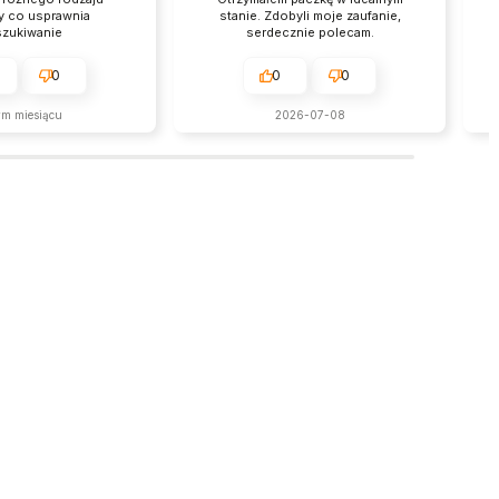
y co usprawnia
stanie. Zdobyli moje zaufanie,
zukiwanie
serdecznie polecam.
0
0
0
ym miesiącu
2026-07-08