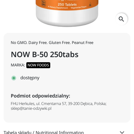
search
No GMO. Dairy Free. Gluten Free. Peanut Free
NOW B-50 250tabs
MARKA:
NOW FOODS
dostępny
Podmiot odpowiedzialny:
FHU Herkules, ul. Cmentarna 57, 39-200 Dębica, Polska;
sklep@tanie-odzywki.pl
Tabela składu / Nutritional Information