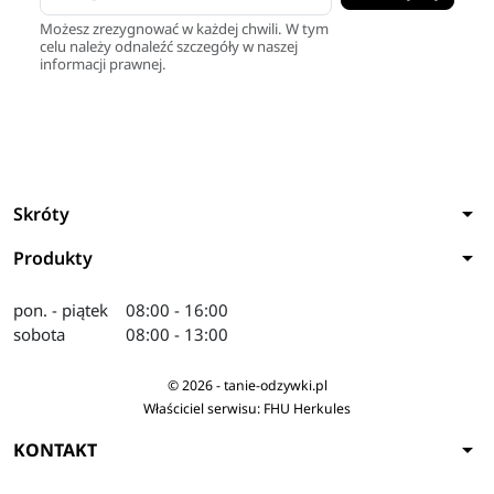
Możesz zrezygnować w każdej chwili. W tym
celu należy odnaleźć szczegóły w naszej
informacji prawnej.
arrow_drop_down
Skróty
arrow_drop_down
Produkty
pon. - piątek
08:00 - 16:00
sobota
08:00 - 13:00
© 2026 - tanie-odzywki.pl
Właściciel serwisu: FHU Herkules
arrow_drop_down
KONTAKT