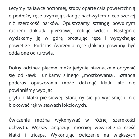
Leżymy na ławce poziomej, stopy oparte całą powierzchnią
o podłoże, ręce trzymają sztangę nachwytem nieco szerzej
niż szerokość barków. Opuszczamy sztangę powolnym
ruchem doklatki piersiowej robiąc wdech. Następnie
wyciskamy ją w górę prostując ręce i wydychając
powietrze. Podczas ćwiczenia ręce (łokcie) powinny być
oddalone od tułowia.
Dolny odcinek pleców może jedynie nieznacznie odrywać
się od ławki, unikamy silnego „mostkowania”. Sztanga
podczas opuszczania może dotknąć klatki ale nie
powinniśmy wybijać
gryfu z klatki piersiowej. Starajmy się po wyciśnięciu nie
blokować rąk w stawach łokciowych.
Ćwiczenie można wykonywać w różnej szerokości
uchwytu. Węższy angażuje mocniej wewnętrzną część
klatki i triceps. Wykonując ćwiczenie na większych