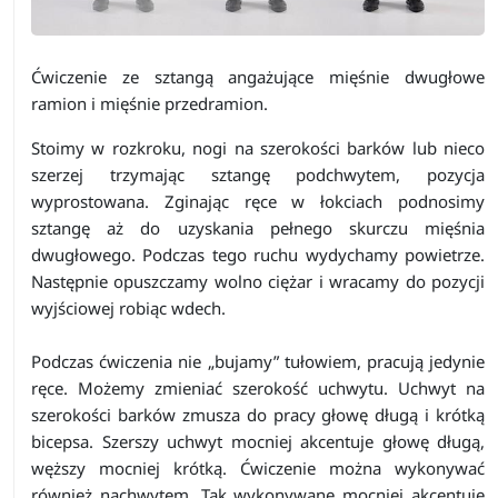
Ćwiczenie ze sztangą angażujące mięśnie dwugłowe
ramion i mięśnie przedramion.
Stoimy w rozkroku, nogi na szerokości barków lub nieco
szerzej trzymając sztangę podchwytem, pozycja
wyprostowana. Zginając ręce w łokciach podnosimy
sztangę aż do uzyskania pełnego skurczu mięśnia
dwugłowego. Podczas tego ruchu wydychamy powietrze.
Następnie opuszczamy wolno ciężar i wracamy do pozycji
wyjściowej robiąc wdech.
Podczas ćwiczenia nie „bujamy” tułowiem, pracują jedynie
ręce. Możemy zmieniać szerokość uchwytu. Uchwyt na
szerokości barków zmusza do pracy głowę długą i krótką
bicepsa. Szerszy uchwyt mocniej akcentuje głowę długą,
węższy mocniej krótką. Ćwiczenie można wykonywać
również nachwytem. Tak wykonywane mocniej akcentuje