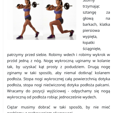
Stoimy
trzymając
sztangę za
głową na
barkach, klatka
piersiowa
wypięta,
łopatki
ściągnięte,
patrzymy przed siebie. Robimy wdech i robimy wykrok w
przód jedną z nóg. Nogę wykroczną uginamy w kolanie
tak, by uzyskać kąt prosty z podudziem. Drugą nogę
zginamy w taki sposób, aby niemal dotknąć kolanem
podłoża. Stopa nogi wykrocznej całą powierzchnią dotyka
podłoża, stopa nogi niećwiczonej dotyka podłoża palcami.
Wracamy do pozycji wyjściowej - odpychamy się nogą
wykroczną od podłoża robiąc jednocześnie wydech.
Ciężar musimy dobrać w taki sposób, by nie mieć