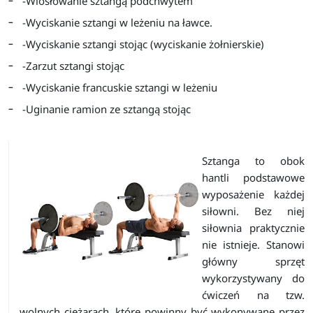
-Wiosłowanie sztangą podchwytem
-Wyciskanie sztangi w leżeniu na ławce.
-Wyciskanie sztangi stojąc (wyciskanie żołnierskie)
-Zarzut sztangi stojąc
-Wyciskanie francuskie sztangi w leżeniu
-Uginanie ramion ze sztangą stojąc
Sztanga to obok
hantli podstawowe
wyposażenie każdej
siłowni. Bez niej
siłownia praktycznie
nie istnieje. Stanowi
główny sprzęt
wykorzystywany do
ćwiczeń na tzw.
wolnych ciężarach, które powinny być wykonywane przez