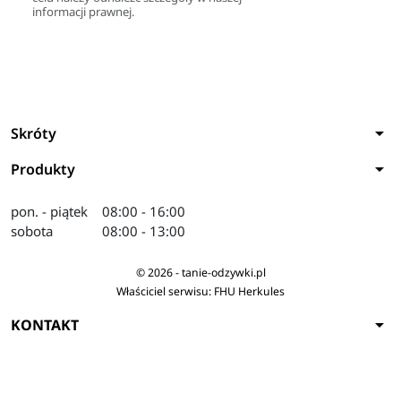
informacji prawnej.
arrow_drop_down
Skróty
arrow_drop_down
Produkty
pon. - piątek
08:00 - 16:00
sobota
08:00 - 13:00
© 2026 - tanie-odzywki.pl
Właściciel serwisu: FHU Herkules
arrow_drop_down
KONTAKT