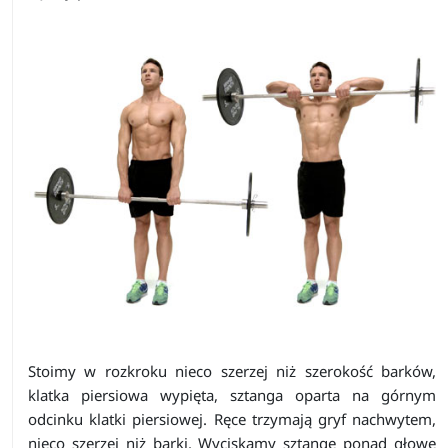
Stoimy w rozkroku nieco szerzej niż szerokość barków,
klatka piersiowa wypięta, sztanga oparta na górnym
odcinku klatki piersiowej. Ręce trzymają gryf nachwytem,
nieco szerzej niż barki. Wyciskamy sztangę ponad głowę