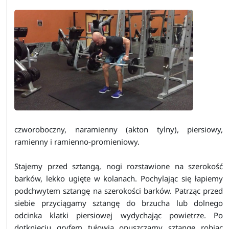
czworoboczny, naramienny (akton tylny), piersiowy,
ramienny i ramienno-promieniowy.
Stajemy przed sztangą, nogi rozstawione na szerokość
barków, lekko ugięte w kolanach. Pochylając się łapiemy
podchwytem sztangę na szerokości barków. Patrząc przed
siebie przyciągamy sztangę do brzucha lub dolnego
odcinka klatki piersiowej wydychając powietrze. Po
dotknięciu gryfem tułowia opuszczamy sztangę robiąc