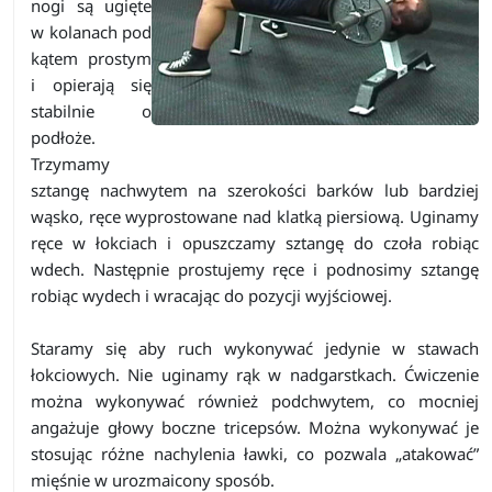
nogi są ugięte
w kolanach pod
kątem prostym
i opierają się
stabilnie o
podłoże.
Trzymamy
sztangę nachwytem na szerokości barków lub bardziej
wąsko, ręce wyprostowane nad klatką piersiową. Uginamy
ręce w łokciach i opuszczamy sztangę do czoła robiąc
wdech. Następnie prostujemy ręce i podnosimy sztangę
robiąc wydech i wracając do pozycji wyjściowej.
Staramy się aby ruch wykonywać jedynie w stawach
łokciowych. Nie uginamy rąk w nadgarstkach. Ćwiczenie
można wykonywać również podchwytem, co mocniej
angażuje głowy boczne tricepsów. Można wykonywać je
stosując różne nachylenia ławki, co pozwala „atakować”
mięśnie w urozmaicony sposób.