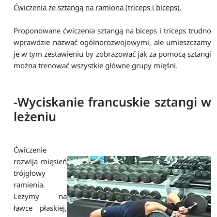
Ćwiczenia ze sztangą na ramiona (triceps i biceps).
Proponowane ćwiczenia sztangą na biceps i triceps trudno
wprawdzie nazwać ogólnorozwojowymi, ale umieszczamy
je w tym zestawieniu by zobrazować jak za pomocą sztangi
można trenować wszystkie główne grupy mięśni.
-Wyciskanie francuskie sztangi w
leżeniu
Ćwiczenie
rozwija mięsień
trójgłowy
ramienia.
Leżymy na
ławce płaskiej,