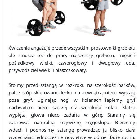
Ćwiczenie angażuje przede wszystkim prostowniki grzbietu
ale zmusza też do pracy najszerszy grzbietu, mięsień
pośladkowy wielki, czworogłowy i dwugłowy uda,
przywodziciel wielki i płaszczkowaty.
Stoimy przed sztangą w rozkroku na szerokość barków,
palce stóp skierowane lekko na zewnątrz, nieco wystają
poza gryf. Uginając nogi w kolanach łapiemy gryf
nachwytem nieco szerzej niż szerokość kolan. Klatka
wypięta, głowa nieco zadarta w górę. Staramy się
zachować naturalną krzywiznę kręgosłupa. Bierzemy
wdech i podnosimy sztangę prowadząc ją blisko ciała
wydychając jednocześnie powietrze w górnej fazie ruchu.