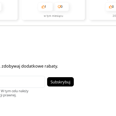
obsługa jest na najwyższym
czego c
poziomie.
1
0
0
w tym miesiącu
20
, zdobywaj dodatkowe rabaty.
 W tym celu należy
ji prawnej.