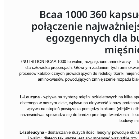
Bcaa 1000 360 kapsuł
połączenie najważnie
egozgennych dla bu
mięśni
7NUTRITION BCAA 1000 to wolne, rozgałęzione aminokwasy: L-le
dla człowieka proporcjach. Głównym zadaniem tych aminokwa
procesów katabolicznych prowadzących do redukcji tkanki mięśnio
aminokwasów, powodujących zmniejszenie rozpadu białe
L-Leucyna
- wpływa na syntezę mięśni szkieletowych na kilka sp
obecnego w naszym ciele, wpływa na aktywność kinazy proteinowe
wpływa na stopień powiązania pomiędzy białkami (eIF)4E i e
nazewnictwa, sprowadza się do bardzo prostego twierdzenia - leu
budowy mi
L-Izoleucyna
- dostarczanie dużych ilości leucyny powoduje obn
i waliny, dlatego tak ważne jest aby stosować wszystkie trzy