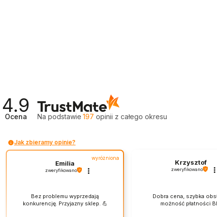
4.9
Ocena
Na podstawie
197
opinii
z całego okresu
Jak zbieramy opinie?
wyróżniona
Krzysztof
Emilia
zweryfikowano
zweryfikowano
Bez problemu wyprzedają
Dobra cena, szybka obs
konkurencję. Przyjazny sklep. 💪
możność płatności Bl