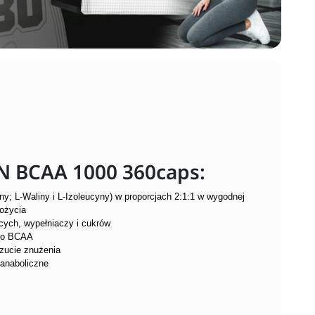
N BCAA 1000 360caps:
; L-Waliny i L-Izoleucyny) w proporcjach 2:1:1 w wygodnej
pożycia
cych, wypełniaczy i cukrów
go BCAA
zucie znużenia
anaboliczne