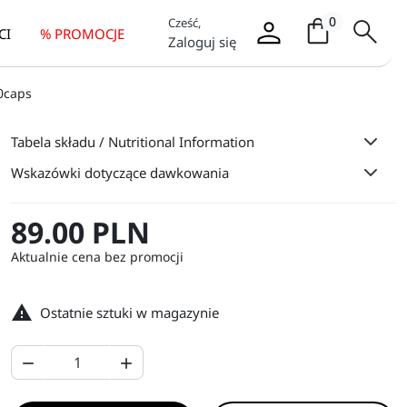
Koszyk / it
0
Cześć,
CI
% PROMOCJE
Zaloguj się
0caps
Tabela składu / Nutritional Information
Wskazówki dotyczące dawkowania
89.00 PLN
Aktualnie cena bez promocji

Ostatnie sztuki w magazynie

