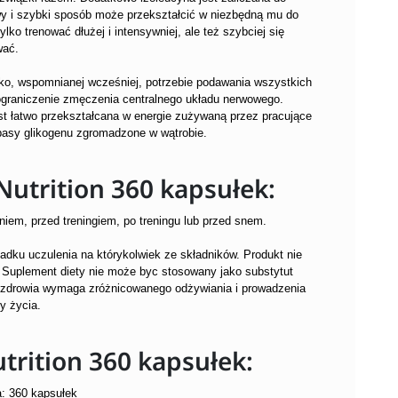
wy i szybki sposób może przekształcić w niezbędną mu do
ko trenować dłużej i intensywniej, ale też szybciej się
wać.
ko, wspomnianej wcześniej, potrzebie podawania wszystkich
graniczenie zmęczenia centralnego układu nerwowego.
t łatwo przekształcana w energie zużywaną przez pracujące
asy glikogenu zgromadzone w wątrobie.
utrition 360 kapsułek:
iem, przed treningiem, po treningu lub przed snem.
adku uczulenia na którykolwiek ze składników. Produkt nie
.
Suplement diety nie może byc stosowany jako substytut
u zdrowia wymaga zróżnicowanego odżywiania i prowadzenia
y życia.
trition 360 kapsułek:
: 360 kapsułek