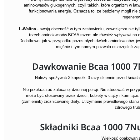
aminokwasów glukogennych, czyli takich, które organizm w łat
funkcjonowania energię. Oznacza to, że będziemy mogli nie tyl
regenero
L-Walina
- swoją obecność w tym zestawieniu, zawdzięcza nie tyl
trzech aminokwasów BCAA razem ale również wpływowi na o
Dodatkowo, jak w przypadku pozostałych dwóch aminokwasów, jes
mięśnie i tym samym pozwala oszczędzić zap
Dawkowanie Bcaa 1000 7N
Należy spożywać 3 kapsułki 3 razy dziennie przed śniadan
Nie przekraczać zalecanej dziennej porcji. Nie stosować w przyp
może być stosowany przez dzieci, kobiety w ciąży i karmiące
(zamiennik) zróżnicowanej diety. Utrzymanie prawidłowego stan
zdrowego trub
Składniki Bcaa 1000 7Nu
Wielkość opakowania