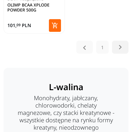
OLIMP BCAA XPLODE
POWDER 500G

101,
PLN
09
Dodaj do koszyka


1
L-walina
Monohydraty, jabłczany,
chlorowodorki, chelaty
magnezowe, czy stacki kreatynowe -
wszystkie dostępne na rynku formy
kreatyny, nieodzownego