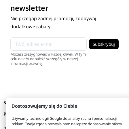
newsletter
Nie przegap żadnej promocji, zdobywaj
dodatkowe rabaty.
Możesz zrezygnować w każdej chwili. W tym
celu należy odnaleźć szczegóły w naszej
informacji prawnej.
arrow_drop_down
Skróty
Dostosowujemy się do Ciebie
arrow_drop_down
Produkty
Używamy technologii Google do analizy ruchu i personalizacji
reklam. Twoja zgoda pozwala nam na lepsze dopasowanie oferty.
pon. - piątek
08:00 - 16:00