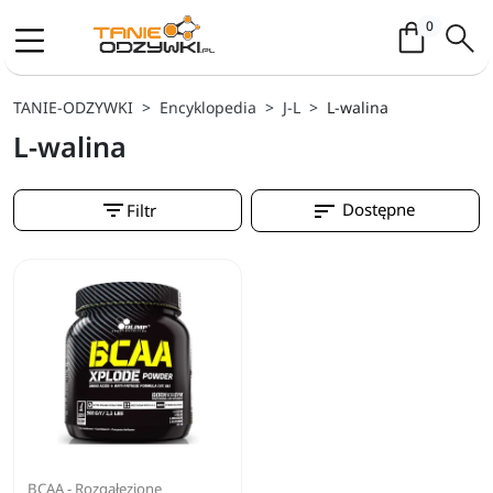
Koszyk / 
0
TANIE-ODZYWKI
Encyklopedia
J-L
L-walina
L-walina
filter_list
sort
Dostępne
Filtr
BCAA - Rozgałęzione