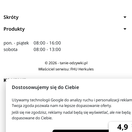
arrow_drop_down
Skróty
arrow_drop_down
Produkty
pon. - piątek
08:00 - 16:00
sobota
08:00 - 13:00
© 2026 - tanie-odzywki.pl
Właściciel serwisu: FHU Herkules
arrow_drop_down
KONTAKT
Dostosowujemy się do Ciebie
Używamy technologii Google do analizy ruchu i personalizacji reklam
Twoja zgoda pozwala nam na lepsze dopasowanie oferty.
Jeśli się nie zgodzisz, reklamy nadal będą się wyświetlać, ale nie będą
dopasowane do Ciebie.