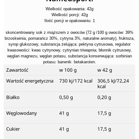
Wielkość opakowania: 42g
Wielkość porcji: 42g
Ilość porcji w opakowaniu: 1
skoncentrowany sok z miąższem z owoców (72 g /100 g owoców: 39%
brzoskwinia, pomarańcz 30%, cytryna 3%, naturalne aromaty), fruktoza,
syrop glukozowy, substancja żelująca: pektyna cytrusowa, regulator
kwasowości: kwas cytrynowy, cytrynian triwapnia; błonnik cytrusowy,
węglan magnezu, węglan potasu, substancja konserwująca: sorbinian
potasu: barwnik: betakaroten.
Zawartość
w 100 g
w 42 g
Wartość energetyczna
730 kj/172 kcal
306,5 kJ/72,24
kcal
Białko
0,50 g
0,20 g
Węglowodany
41 g
17,5 g
Cukier
41 g
17,5 g