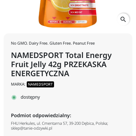
search
No GMO. Dairy Free. Gluten Free. Peanut Free
NAMEDSPORT Total Energy
Fruit Jelly 42g PRZEKASKA
ENERGETYCZNA
MARKA:
NAMEDSPORT
dostępny
Podmiot odpowiedzialny:
FHU Herkules, ul. Cmentarna 57, 39-200 Dębica, Polska;
sklep@tanie-odzywki.pl