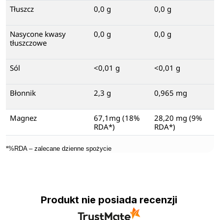
Tłuszcz
0,0 g
0,0 g
Nasycone kwasy
0,0 g
0,0 g
tłuszczowe
Sól
<0,01 g
<0,01 g
Błonnik
2,3 g
0,965 mg
Magnez
67,1mg (18%
28,20 mg (9%
RDA*)
RDA*)
*%RDA – zalecane dzienne spożycie
Produkt nie posiada recenzji