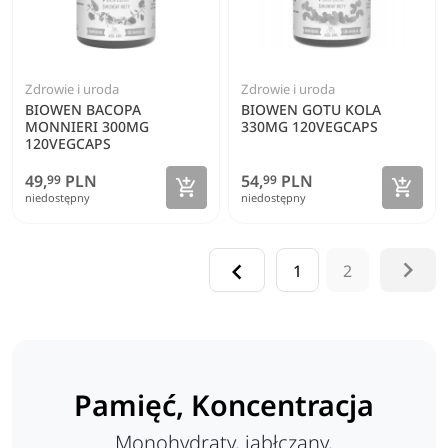
Zdrowie i uroda
Zdrowie i uroda
BIOWEN BACOPA
BIOWEN GOTU KOLA
MONNIERI 300MG
330MG 120VEGCAPS
120VEGCAPS
49,
PLN
54,
PLN
99
99
Zobacz szczegóły
Zoba


niedostępny
niedostępny


1
2
Pamięć, Koncentracja
Monohydraty, jabłczany,