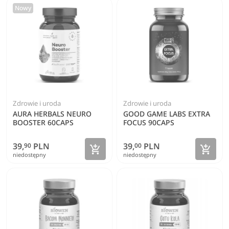
Nowy
Zdrowie i uroda
Zdrowie i uroda
AURA HERBALS NEURO
GOOD GAME LABS EXTRA
BOOSTER 60CAPS
FOCUS 90CAPS
39,
PLN
39,
PLN
90
00
Zobacz szczegóły
Zoba


niedostępny
niedostępny