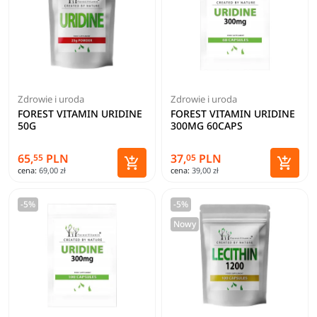
Zdrowie i uroda
Zdrowie i uroda
FOREST VITAMIN URIDINE
FOREST VITAMIN URIDINE
50G
300MG 60CAPS
65,
PLN
37,
PLN
55
05


cena:
69,00 zł
cena:
39,00 zł
Dodaj do koszyka
Dodaj 
-5%
-5%
Nowy