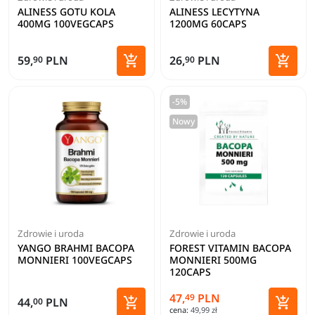
ALINESS GOTU KOLA
ALINESS LECYTYNA
400MG 100VEGCAPS
1200MG 60CAPS


59,
PLN
26,
PLN
90
90
Dodaj do koszyka
Dodaj 
-5%
Nowy
Zdrowie i uroda
Zdrowie i uroda
YANGO BRAHMI BACOPA
FOREST VITAMIN BACOPA
MONNIERI 100VEGCAPS
MONNIERI 500MG
120CAPS
47,
PLN
49


44,
PLN
00
cena:
49,99 zł