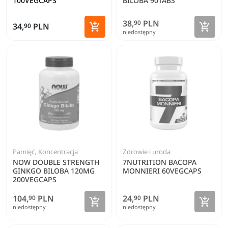
100VEGCAPS
BILOBA 90TABS
38,
PLN
90
Zoba


34,
PLN
90
niedostępny
Dodaj do koszyka
Pamięć, Koncentracja
Zdrowie i uroda
NOW DOUBLE STRENGTH
7NUTRITION BACOPA
GINKGO BILOBA 120MG
MONNIERI 60VEGCAPS
200VEGCAPS
104,
PLN
24,
PLN
90
90
Zobacz szczegóły
Zoba


niedostępny
niedostępny