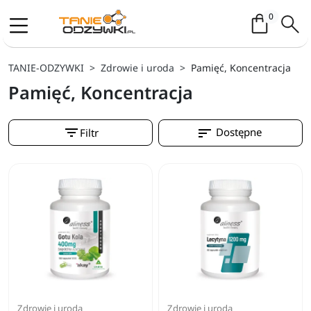
Koszyk / 
0
TANIE-ODZYWKI
Zdrowie i uroda
Pamięć, Koncentracja
Pamięć, Koncentracja
filter_list
sort
Dostępne
Filtr
Zdrowie i uroda
Zdrowie i uroda