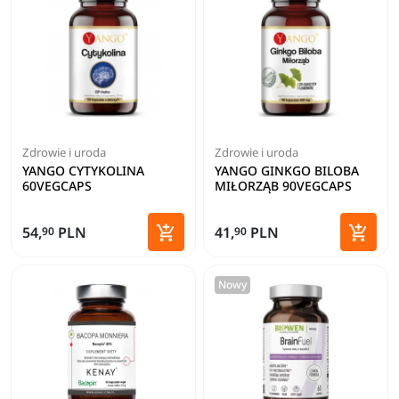
Zdrowie i uroda
Zdrowie i uroda
YANGO CYTYKOLINA
YANGO GINKGO BILOBA
60VEGCAPS
MIŁORZĄB 90VEGCAPS


54,
PLN
41,
PLN
90
90
Dodaj do koszyka
Dodaj 
Nowy