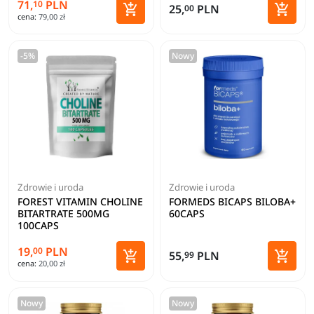
71,
PLN
10


25,
PLN
00
cena:
79,00 zł
Dodaj do koszyka
Dodaj 
-5%
Nowy
Zdrowie i uroda
Zdrowie i uroda
FOREST VITAMIN CHOLINE
FORMEDS BICAPS BILOBA+
BITARTRATE 500MG
60CAPS
100CAPS
19,
PLN
00


55,
PLN
99
cena:
20,00 zł
Dodaj do koszyka
Dodaj 
Nowy
Nowy