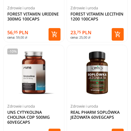
Zdrowie i uroda
Zdrowie i uroda
FOREST VITAMIN URIDINE
FOREST VITAMIN LECITHIN
300MG 100CAPS
1200 100CAPS
56,
PLN
23,
PLN
05
75


cena:
59,00 zł
cena:
25,00 zł
Dodaj do koszyka
Dodaj 
-10%
Zdrowie i uroda
Zdrowie i uroda
UNS CYTYKOLINA
REAL PHARM SOPLÓWKA
CHOLINA CDP 500MG
JEŻOWATA 60VEGCAPS
60VEGCAPS