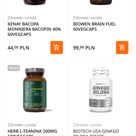
Zdrowie i uroda
Zdrowie i uroda
KENAY BACOPA
BIOWEN BRAIN FUEL
MONNIERA BACOPIN 40%
60VEGCAPS
60VEGCAPS


44,
PLN
99,
PLN
00
99
Dodaj do koszyka
Dodaj 
Nowy
Zdrowie i uroda
Zdrowie i uroda
HERB L-TEANINA 200MG
BIOTECH USA GINKGO