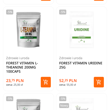
Dodaj do koszyka
Dodaj 
-5%
-5%
Zdrowie i uroda
Zdrowie i uroda
FOREST VITAMIN L-
FOREST VITAMIN URIDINE
THEANINE 200MG
25G
100CAPS
23,
PLN
52,
PLN
75
25


cena:
25,00 zł
cena:
55,00 zł
Dodaj do koszyka
Dodaj 
-5%
-5%
Nowy