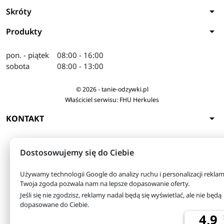
arrow_drop_down
Skróty
arrow_drop_down
Produkty
pon. - piątek
08:00 - 16:00
sobota
08:00 - 13:00
© 2026 - tanie-odzywki.pl
Właściciel serwisu: FHU Herkules
arrow_drop_down
KONTAKT
Dostosowujemy się do Ciebie
Używamy technologii Google do analizy ruchu i personalizacji reklam
Twoja zgoda pozwala nam na lepsze dopasowanie oferty.
Jeśli się nie zgodzisz, reklamy nadal będą się wyświetlać, ale nie będą
dopasowane do Ciebie.