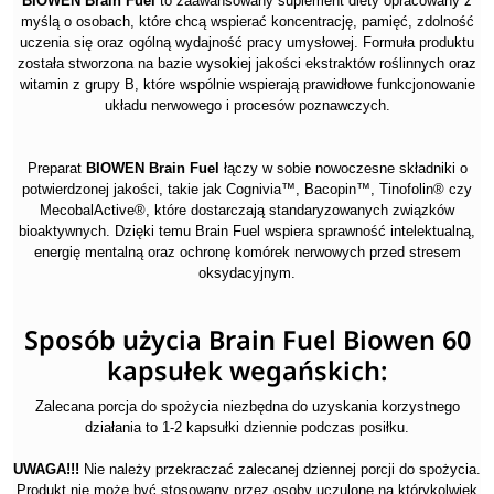
BIOWEN Brain Fuel
to zaawansowany suplement diety opracowany z
myślą o osobach, które chcą wspierać koncentrację, pamięć, zdolność
uczenia się oraz ogólną wydajność pracy umysłowej. Formuła produktu
została stworzona na bazie wysokiej jakości ekstraktów roślinnych oraz
witamin z grupy B, które wspólnie wspierają prawidłowe funkcjonowanie
układu nerwowego i procesów poznawczych.
Preparat
BIOWEN Brain Fuel
łączy w sobie nowoczesne składniki o
potwierdzonej jakości, takie jak Cognivia™, Bacopin™, Tinofolin® czy
MecobalActive®, które dostarczają standaryzowanych związków
bioaktywnych. Dzięki temu Brain Fuel wspiera sprawność intelektualną,
energię mentalną oraz ochronę komórek nerwowych przed stresem
oksydacyjnym.
Sposób użycia Brain Fuel Biowen 60
kapsułek wegańskich:
Zalecana porcja do spożycia niezbędna do uzyskania korzystnego
działania to 1-2 kapsułki dziennie podczas posiłku.
UWAGA!!!
Nie należy przekraczać zalecanej dziennej porcji do spożycia.
Produkt nie może być stosowany przez osoby uczulone na którykolwiek