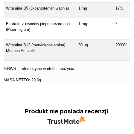
Witamina B5 (D-pantotenian wapnia)
1 mg
17%
Ekstrakt z owoców pieprzu czarnego
1 mg
*
(Piper nigrum)
Witamina B12 (metylokobalamina)
50 µg
2000%
MecobalActive®
%RWS – referencyjne wartości spożycia
MASA NETTO: 29,6g
Produkt nie posiada recenzji