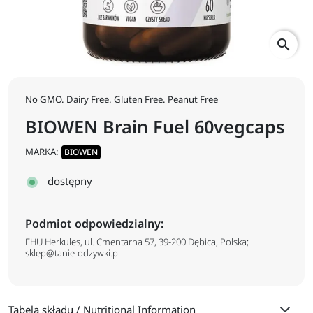
search
No GMO. Dairy Free. Gluten Free. Peanut Free
BIOWEN Brain Fuel 60vegcaps
MARKA:
BIOWEN
dostępny
Podmiot odpowiedzialny:
FHU Herkules, ul. Cmentarna 57, 39-200 Dębica, Polska;
sklep@tanie-odzywki.pl
Tabela składu / Nutritional Information