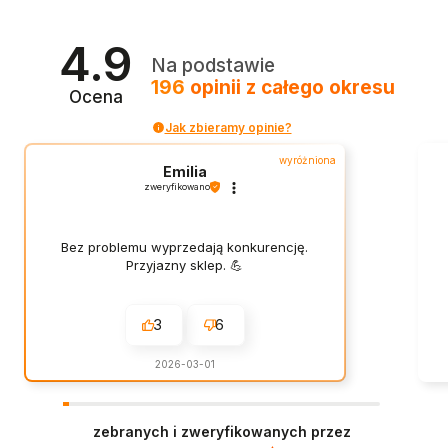
4.9
Na podstawie
196
opinii
z całego okresu
Ocena
Jak zbieramy opinie?
wyróżniona
Emilia
zweryfikowano
Bez problemu wyprzedają konkurencję.
Przyjazny sklep. 💪
3
6
2026-03-01
zebranych i zweryfikowanych przez