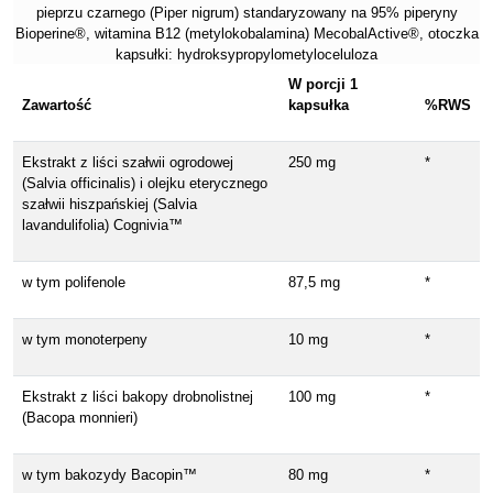
pieprzu czarnego (Piper nigrum) standaryzowany na 95% piperyny
Bioperine®️, witamina B12 (metylokobalamina) MecobalActive®️, otoczka
kapsułki: hydroksypropylometyloceluloza
W porcji 1
Zawartość
kapsułka
%RWS
Ekstrakt z liści szałwii ogrodowej
250 mg
*
(Salvia officinalis) i olejku eterycznego
szałwii hiszpańskiej (Salvia
lavandulifolia) Cognivia™
w tym polifenole
87,5 mg
*
w tym monoterpeny
10 mg
*
Ekstrakt z liści bakopy drobnolistnej
100 mg
*
(Bacopa monnieri)
w tym bakozydy Bacopin™
80 mg
*