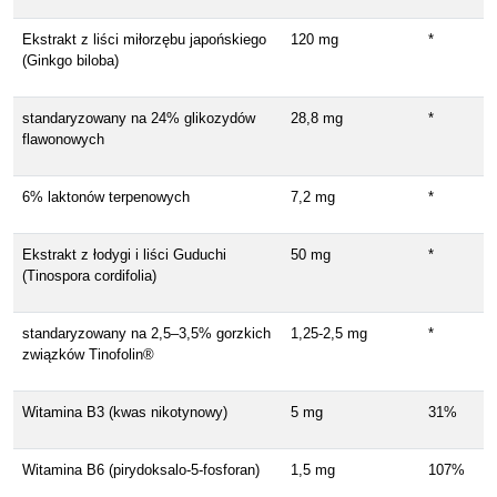
Ekstrakt z liści miłorzębu japońskiego
120 mg
*
(Ginkgo biloba)
standaryzowany na 24% glikozydów
28,8 mg
*
flawonowych
6% laktonów terpenowych
7,2 mg
*
Ekstrakt z łodygi i liści Guduchi
50 mg
*
(Tinospora cordifolia)
standaryzowany na 2,5–3,5% gorzkich
1,25-2,5 mg
*
związków Tinofolin®
Witamina B3 (kwas nikotynowy)
5 mg
31%
Witamina B6 (pirydoksalo-5-fosforan)
1,5 mg
107%