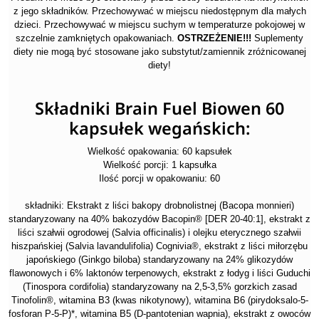
z jego składników. Przechowywać w miejscu niedostępnym dla małych
dzieci. Przechowywać w miejscu suchym w temperaturze pokojowej w
szczelnie zamkniętych opakowaniach.
OSTRZEŻENIE!!!
Suplementy
diety nie mogą być stosowane jako substytut/zamiennik zróżnicowanej
diety!
Składniki Brain Fuel Biowen 60
kapsułek wegańskich:
Wielkość opakowania: 60 kapsułek
Wielkość porcji: 1 kapsułka
Ilość porcji w opakowaniu: 60
składniki: Ekstrakt z liści bakopy drobnolistnej (Bacopa monnieri)
standaryzowany na 40% bakozydów Bacopin®️ [DER 20-40:1], ekstrakt z
liści szałwii ogrodowej (Salvia officinalis) i olejku eterycznego szałwii
hiszpańskiej (Salvia lavandulifolia) Cognivia®️, ekstrakt z liści miłorzębu
japońskiego (Ginkgo biloba) standaryzowany na 24% glikozydów
flawonowych i 6% laktonów terpenowych, ekstrakt z łodyg i liści Guduchi
(Tinospora cordifolia) standaryzowany na 2,5-3,5% gorzkich zasad
Tinofolin®️, witamina B3 (kwas nikotynowy), witamina B6 (pirydoksalo-5-
fosforan P-5-P)*, witamina B5 (D-pantotenian wapnia), ekstrakt z owoców