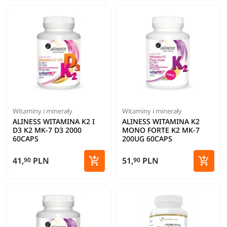
Witaminy i minerały
Witaminy i minerały
ALINESS WITAMINA K2 I
ALINESS WITAMINA K2
D3 K2 MK-7 D3 2000
MONO FORTE K2 MK-7
60CAPS
200UG 60CAPS


41,
PLN
51,
PLN
90
90
Dodaj do koszyka
Dodaj 