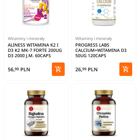
Witaminy i minerały
Witaminy i minerały
ALINESS WITAMINA K2 I
PROGRESS LABS
D3 K2 MK-7 FORTE 200UG
CALCIUM+WITAMINA D3
D3 2000 J.M. 60CAPS
50UG 120CAPS


56,
PLN
26,
PLN
90
99
Dodaj do koszyka
Dodaj 