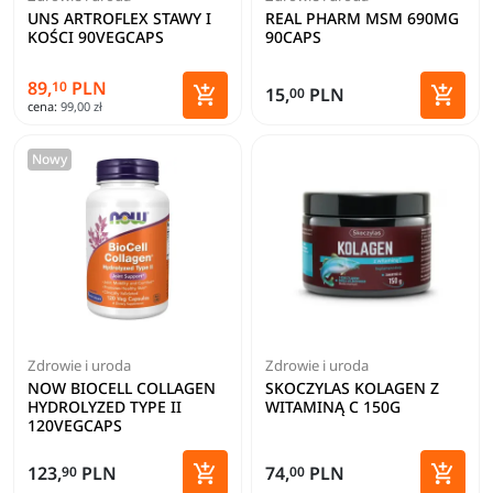
UNS ARTROFLEX STAWY I
REAL PHARM MSM 690MG
KOŚCI 90VEGCAPS
90CAPS
89,
PLN
10


15,
PLN
00
cena:
99,00 zł
Dodaj do koszyka
Dodaj 
Nowy
Zdrowie i uroda
Zdrowie i uroda
NOW BIOCELL COLLAGEN
SKOCZYLAS KOLAGEN Z
HYDROLYZED TYPE II
WITAMINĄ C 150G
120VEGCAPS


123,
PLN
74,
PLN
90
00