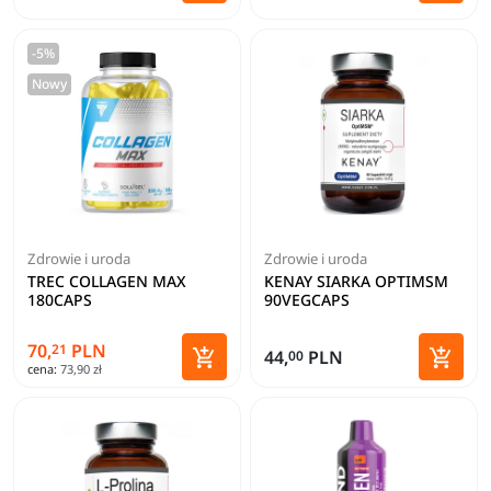
Dodaj do koszyka
Dodaj 
-5%
Nowy
Zdrowie i uroda
Zdrowie i uroda
TREC COLLAGEN MAX
KENAY SIARKA OPTIMSM
180CAPS
90VEGCAPS
70,
PLN
21


44,
PLN
00
cena:
73,90 zł
Dodaj do koszyka
Dodaj 