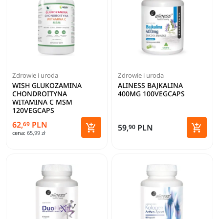
Zdrowie i uroda
Zdrowie i uroda
WISH GLUKOZAMINA
ALINESS BAJKALINA
CHONDROITYNA
400MG 100VEGCAPS
WITAMINA C MSM
120VEGCAPS
62,
PLN
69


59,
PLN
90
cena:
65,99 zł
Dodaj do koszyka
Dodaj 