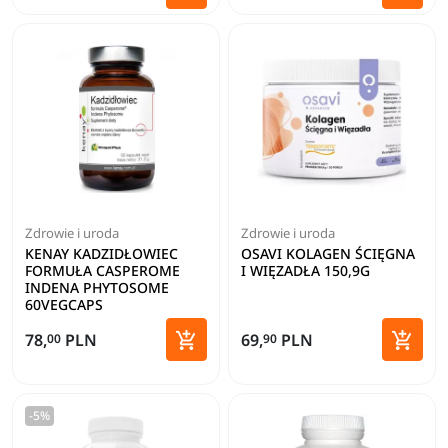
Dodaj do koszyka
Dodaj 
Zdrowie i uroda
Zdrowie i uroda
KENAY KADZIDŁOWIEC
OSAVI KOLAGEN ŚCIĘGNA
FORMUŁA CASPEROME
I WIĘZADŁA 150,9G
INDENA PHYTOSOME
60VEGCAPS


78,
PLN
69,
PLN
00
90
Dodaj do koszyka
Dodaj 
-5%