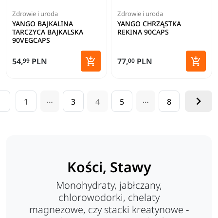
Zdrowie i uroda
Zdrowie i uroda
YANGO BAJKALINA
YANGO CHRZĄSTKA
TARCZYCA BAJKALSKA
REKINA 90CAPS
90VEGCAPS


54,
PLN
77,
PLN
99
00
Dodaj do koszyka
Dodaj 

…
…

1
3
4
5
8
Kości, Stawy
Monohydraty, jabłczany,
chlorowodorki, chelaty
magnezowe, czy stacki kreatynowe -