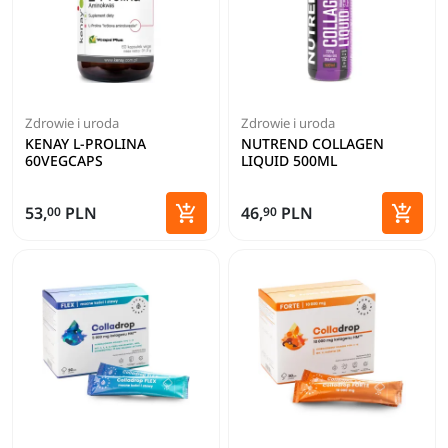
Zdrowie i uroda
Zdrowie i uroda
KENAY L-PROLINA
NUTREND COLLAGEN
60VEGCAPS
LIQUID 500ML


53,
PLN
46,
PLN
00
90
Dodaj do koszyka
Dodaj 