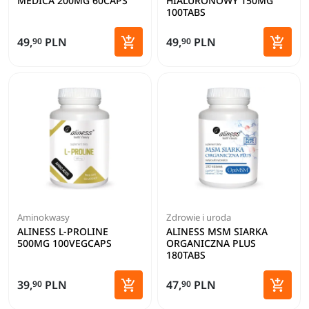
MEDICA 200MG 60CAPS
HIALURONOWY 150MG
100TABS


49,
PLN
49,
PLN
90
90
Dodaj do koszyka
Dodaj 
Aminokwasy
Zdrowie i uroda
ALINESS L-PROLINE
ALINESS MSM SIARKA
500MG 100VEGCAPS
ORGANICZNA PLUS
180TABS


39,
PLN
47,
PLN
90
90
Dodaj do koszyka
Dodaj 