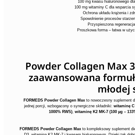
100 mg kwasu hialuronowego dla
100 mg witaminy C dla wsparcia s
Ochrona układu krążenia i zdr
Spowolnienie procesów starzen
Przyspieszona regeneracja
Proszkowa forma – łatwa w użyc
Powder Collagen Max 30
zaawansowana formuła 
młodej 
FORMEDS Powder Collagen Max
to nowoczesny suplement di
jednej porcji, wzbogacony o synergiczne składniki:
witaminę C
1000% RWS)
,
witaminę K2 MK-7 (100 µg – 13
FORMEDS Powder Collagen Max
to kompleksowy suplement die
D3, witaminą K2 MK-7 i kwasem hialuronowym. Dzięki tak dobra