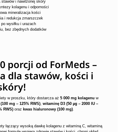
 stawów i nawilżonej skóry
yntezy kolagenu i odporności
owa mineralizacja kości
ia i redukcja zmarszczek
 po wysiłku i urazach
iu, bez zbędnych dodatków
 porcji od ForMeds –
dla stawów, kości i
skóry!
ety w proszku, który dostarcza aż
5 000 mg kolagenu
w
 (100 mg – 125% RWS)
,
witaminę D3 (50 µg – 2000 IU –
3% RWS)
oraz
kwas hialuronowy (100 mg)
.
ty łączący wysoką dawkę kolagenu z witaminą C, witaminą
nej formule wspiera zdrowie stawów i kości, chroni układ