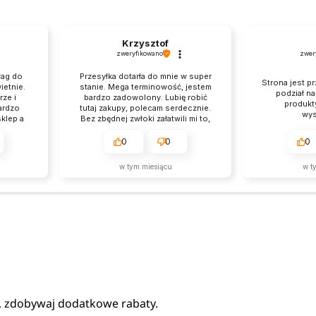
Krzysztof
zweryfikowano
zwer
wag do
Przesyłka dotarła do mnie w super
Strona jest pr
ietnie.
stanie. Mega terminowość, jestem
podział n
ze i
bardzo zadowolony. Lubię robić
produkt
ardzo
tutaj zakupy, polecam serdecznie.
wys
klep a
Bez zbędnej zwłoki załatwili mi to,
szym
czego chciałem, brawo.
0
0
0
w tym miesiącu
w t
, zdobywaj dodatkowe rabaty.