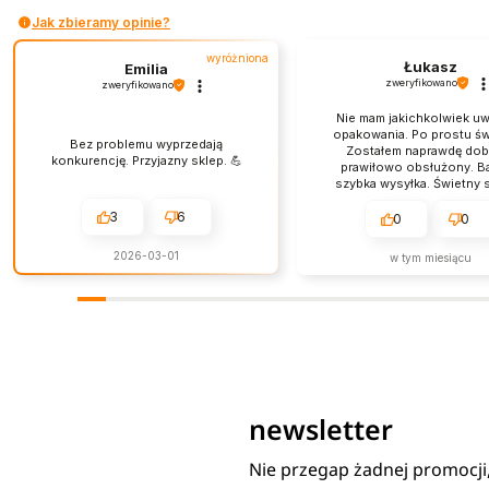
Jak zbieramy opinie?
wyróżniona
Łukasz
Emilia
zweryfikowano
zweryfikowano
Nie mam jakichkolwiek u
opakowania. Po prostu św
Bez problemu wyprzedają
Zostałem naprawdę dobr
konkurencję. Przyjazny sklep. 💪
prawiłowo obsłużony. B
szybka wysyłka. Świetny s
obsługa jest na najwyż
3
6
poziomie.
0
0
2026-03-01
w tym miesiącu
newsletter
Nie przegap żadnej promocji