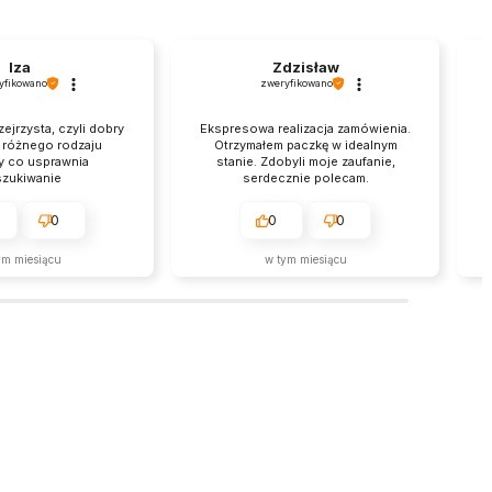
Iza
Zdzisław
yfikowano
zweryfikowano
zejrzysta, czyli dobry
Ekspresowa realizacja zamówienia.
a różnego rodzaju
Otrzymałem paczkę w idealnym
y co usprawnia
stanie. Zdobyli moje zaufanie,
zukiwanie
serdecznie polecam.
0
0
0
ym miesiącu
w tym miesiącu