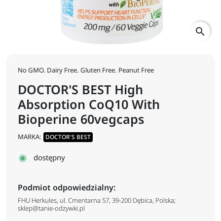
search
No GMO. Dairy Free. Gluten Free. Peanut Free
DOCTOR'S BEST High
Absorption CoQ10 With
Bioperine 60vegcaps
MARKA:
DOCTOR'S BEST
dostępny
Podmiot odpowiedzialny:
FHU Herkules, ul. Cmentarna 57, 39-200 Dębica, Polska;
sklep@tanie-odzywki.pl