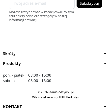
Możesz zrezygnować w każdej chwili. W tym
celu należy odnaleźć szczegóły w naszej
informacji prawnej.
arrow_drop_down
Skróty
arrow_drop_down
Produkty
pon. - piątek
08:00 - 16:00
sobota
08:00 - 13:00
© 2026 - tanie-odzywki.pl
Właściciel serwisu: FHU Herkules
arrow_drop_down
KONTAKT