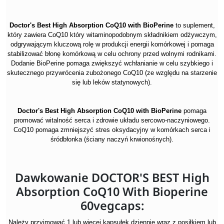
Doctor's Best
High Absorption CoQ10 with BioPerine
to suplement,
który zawiera
CoQ10 który witaminopodobnym składnikiem odżywczym,
odgrywającym kluczową rolę w produkcji energii komórkowej i pomaga
stabilizować błonę komórkową w celu ochrony przed wolnymi rodnikami.
Dodanie BioPerine pomaga zwiększyć wchłanianie w celu szybkiego i
skutecznego przywrócenia zubożonego CoQ10 (ze względu na starzenie
się lub leków statynowych).
Doctor's Best
High Absorption CoQ10 with BioPerine
pomaga
promować witalność serca i zdrowie układu sercowo-naczyniowego.
CoQ10 pomaga zmniejszyć stres oksydacyjny w komórkach serca i
śródbłonka (ściany naczyń krwionośnych).
Dawkowanie DOCTOR'S BEST High
Absorption CoQ10 With Bioperine
60vegcaps:
Należy przyjmować 1 lub więcej kapsułek dziennie wraz z posiłkiem lub