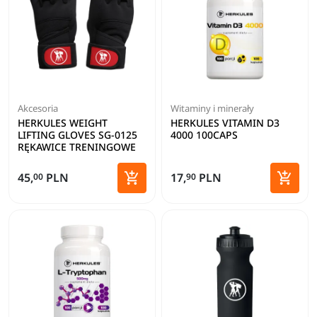
Akcesoria
Witaminy i minerały
HERKULES WEIGHT
HERKULES VITAMIN D3
LIFTING GLOVES SG-0125
4000 100CAPS
RĘKAWICE TRENINGOWE


45,
PLN
17,
PLN
00
90
Dodaj do koszyka
Dodaj 