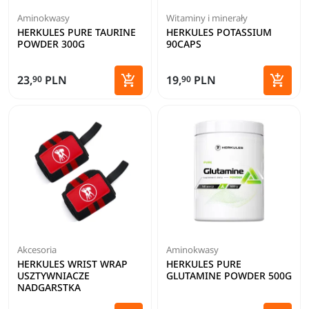
Aminokwasy
Witaminy i minerały
HERKULES PURE TAURINE
HERKULES POTASSIUM
POWDER 300G
90CAPS


23,
PLN
19,
PLN
90
90
Dodaj do koszyka
Dodaj 
Akcesoria
Aminokwasy
HERKULES WRIST WRAP
HERKULES PURE
USZTYWNIACZE
GLUTAMINE POWDER 500G
NADGARSTKA