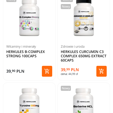
Nowy
Witaminy i minerały
Zdrowie i uroda
HERKULES B-COMPLEX
HERKULES CURCUMIN C3
STRONG 100CAPS
COMPLEX 650MG EXTRACT
60CAPS
39,
PLN
99


39,
PLN
90
cena:
44,99 zł
Dodaj do koszyka
Dodaj 
Nowy