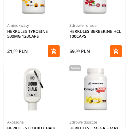
Aminokwasy
Zdrowie i uroda
HERKULES TYROSINE
HERKULES BERBERINE HCL
500MG 120CAPS
100CAPS


21,
PLN
59,
PLN
90
00
Dodaj do koszyka
Dodaj 
Nowy
Akcesoria
Zdrowe tłuszcze
HERKULES LIQUID CHALK
HERKULES OMEGA 3 MAX