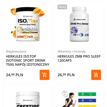
Nowy
Węglowodany
Witaminy i minerały
HERKULES ISO.TOP
HERKULES ZMB PRO SLEEP
ISOTONIC SPORT DRINK
120CAPS
750G NAPÓJ IZOTONICZNY


24,
PLN
26,
PLN
90
99
Dodaj do koszyka
Dodaj 