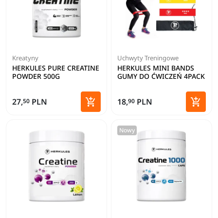
Kreatyny
Uchwyty Treningowe
HERKULES PURE CREATINE
HERKULES MINI BANDS
POWDER 500G
GUMY DO ĆWICZEŃ 4PACK


27,
PLN
18,
PLN
50
90
Dodaj do koszyka
Dodaj 
Nowy