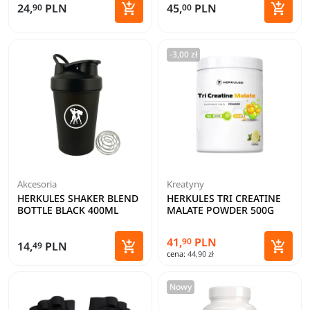


24,
PLN
45,
PLN
90
00
Dodaj do koszyka
Dodaj 
-3,00 zł
Akcesoria
Kreatyny
HERKULES SHAKER BLEND
HERKULES TRI CREATINE
BOTTLE BLACK 400ML
MALATE POWDER 500G
41,
PLN
90


14,
PLN
49
cena:
44,90 zł
Dodaj do koszyka
Dodaj 
Nowy