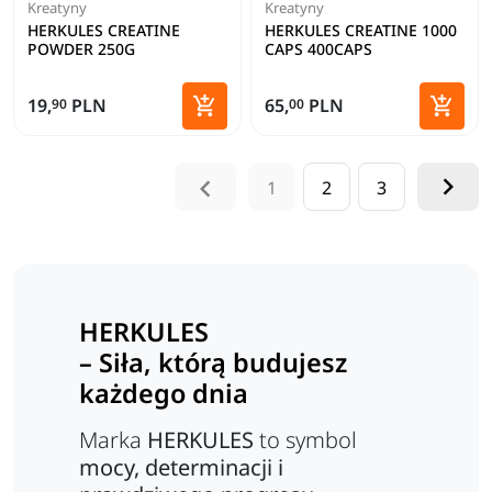
Kreatyny
Kreatyny
HERKULES CREATINE
HERKULES CREATINE 1000
POWDER 250G
CAPS 400CAPS


19,
PLN
65,
PLN
90
00
Dodaj do koszyka
Dodaj 


1
2
3
HERKULES
– Siła, którą budujesz
każdego dnia
Marka
HERKULES
to symbol
mocy, determinacji i