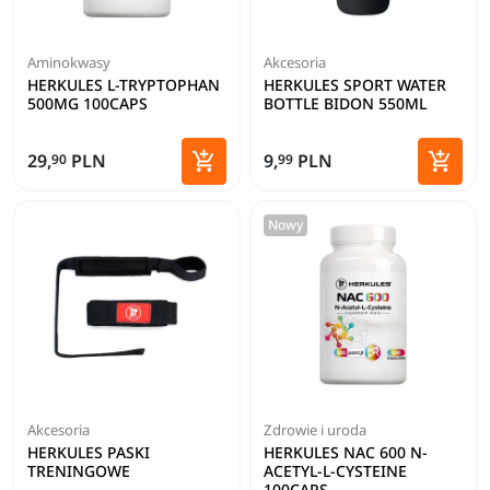
Aminokwasy
Akcesoria
HERKULES L-TRYPTOPHAN
HERKULES SPORT WATER
500MG 100CAPS
BOTTLE BIDON 550ML


29,
PLN
9,
PLN
90
99
Dodaj do koszyka
Dodaj 
Nowy
Akcesoria
Zdrowie i uroda
HERKULES PASKI
HERKULES NAC 600 N-
TRENINGOWE
ACETYL-L-CYSTEINE
100CAPS