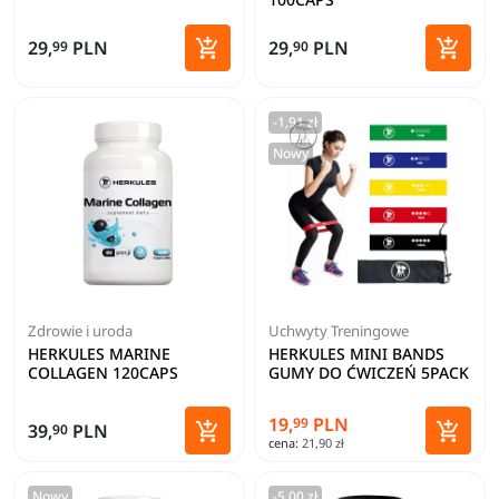


29,
PLN
29,
PLN
99
90
Dodaj do koszyka
Dodaj 
-1,91 zł
Nowy
Zdrowie i uroda
Uchwyty Treningowe
HERKULES MARINE
HERKULES MINI BANDS
COLLAGEN 120CAPS
GUMY DO ĆWICZEŃ 5PACK
19,
PLN
99


39,
PLN
90
cena:
21,90 zł
Dodaj do koszyka
Dodaj 
Nowy
-5,00 zł