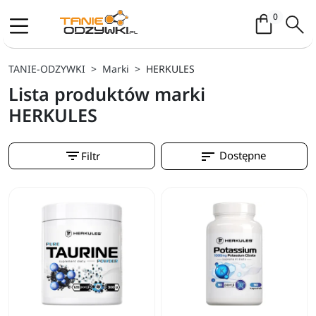
Koszyk / 
0
TANIE-ODZYWKI
Marki
HERKULES
Lista produktów marki
HERKULES
filter_list
sort
Dostępne
Filtr