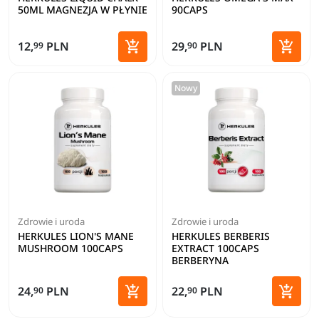
50ML MAGNEZJA W PŁYNIE
90CAPS


12,
PLN
29,
PLN
99
90
Dodaj do koszyka
Dodaj 
Nowy
Zdrowie i uroda
Zdrowie i uroda
HERKULES LION'S MANE
HERKULES BERBERIS
MUSHROOM 100CAPS
EXTRACT 100CAPS
BERBERYNA


24,
PLN
22,
PLN
90
90
Dodaj do koszyka
Dodaj 