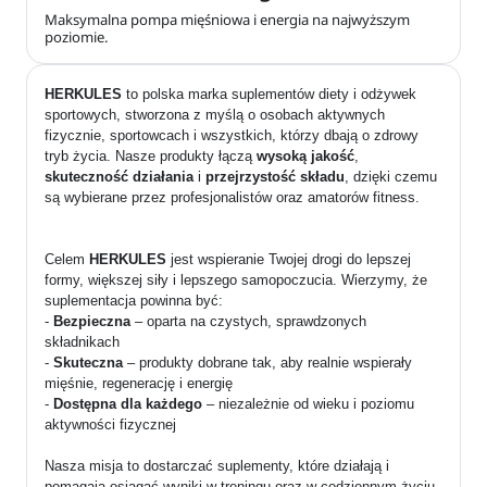
Maksymalna pompa mięśniowa i energia na najwyższym
poziomie.
HERKULES
to polska marka suplementów diety i odżywek
sportowych, stworzona z myślą o osobach aktywnych
fizycznie, sportowcach i wszystkich, którzy dbają o zdrowy
tryb życia. Nasze produkty łączą
wysoką jakość
,
skuteczność działania
i
przejrzystość składu
, dzięki czemu
są wybierane przez profesjonalistów oraz amatorów fitness.
Celem
HERKULES
jest wspieranie Twojej drogi do lepszej
formy, większej siły i lepszego samopoczucia. Wierzymy, że
suplementacja powinna być:
-
Bezpieczna
– oparta na czystych, sprawdzonych
składnikach
-
Skuteczna
– produkty dobrane tak, aby realnie wspierały
mięśnie, regenerację i energię
-
Dostępna dla każdego
– niezależnie od wieku i poziomu
aktywności fizycznej
Nasza misja to dostarczać suplementy, które działają i
pomagają osiągać wyniki w treningu oraz w codziennym życiu.