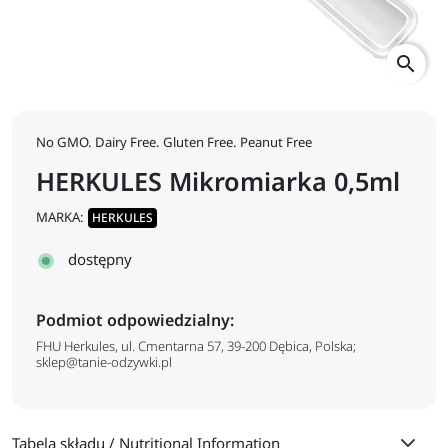
search
No GMO. Dairy Free. Gluten Free. Peanut Free
HERKULES Mikromiarka 0,5ml
MARKA:
HERKULES
dostępny
Podmiot odpowiedzialny:
FHU Herkules, ul. Cmentarna 57, 39-200 Dębica, Polska;
sklep@tanie-odzywki.pl
Tabela składu / Nutritional Information