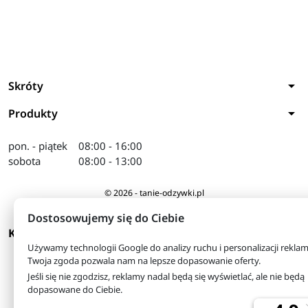
arrow_drop_down
Skróty
arrow_drop_down
Produkty
pon. - piątek
08:00 - 16:00
sobota
08:00 - 13:00
© 2026 - tanie-odzywki.pl
Właściciel serwisu: FHU Herkules
Dostosowujemy się do Ciebie
arrow_drop_down
KONTAKT
Używamy technologii Google do analizy ruchu i personalizacji reklam
Twoja zgoda pozwala nam na lepsze dopasowanie oferty.
Jeśli się nie zgodzisz, reklamy nadal będą się wyświetlać, ale nie będą
dopasowane do Ciebie.