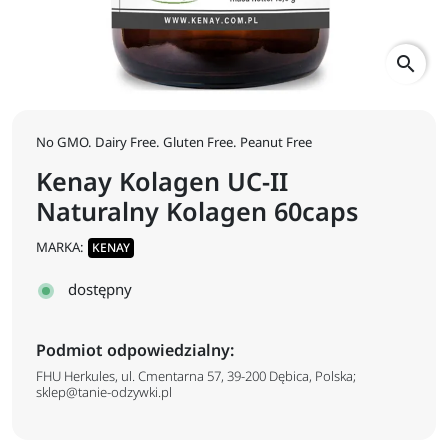
search
No GMO. Dairy Free. Gluten Free. Peanut Free
Kenay Kolagen UC-II
Naturalny Kolagen 60caps
MARKA:
KENAY
dostępny
Podmiot odpowiedzialny:
FHU Herkules, ul. Cmentarna 57, 39-200 Dębica, Polska;
sklep@tanie-odzywki.pl