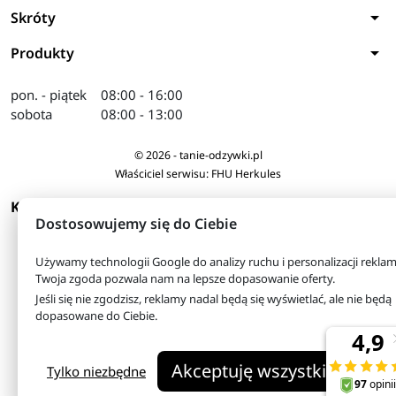
arrow_drop_down
Skróty
arrow_drop_down
Produkty
pon. - piątek
08:00 - 16:00
sobota
08:00 - 13:00
© 2026 - tanie-odzywki.pl
Właściciel serwisu: FHU Herkules
arrow_drop_down
KONTAKT
Dostosowujemy się do Ciebie
Używamy technologii Google do analizy ruchu i personalizacji reklam
Twoja zgoda pozwala nam na lepsze dopasowanie oferty.
Jeśli się nie zgodzisz, reklamy nadal będą się wyświetlać, ale nie będą
dopasowane do Ciebie.
Akceptuję wszystkie
Tylko niezbędne