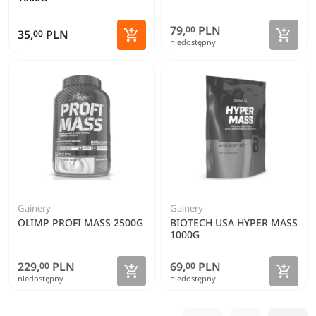
79,
PLN
00
Zoba


35,
PLN
00
niedostępny
Dodaj do koszyka
Gainery
Gainery
OLIMP PROFI MASS 2500G
BIOTECH USA HYPER MASS
1000G
229,
PLN
69,
PLN
00
00
Zobacz szczegóły
Zoba


niedostępny
niedostępny