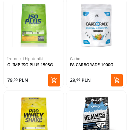
Izotoniki i hipotoniki
Carbo
OLIMP ISO PLUS 1505G
FA CARBORADE 1000G


79,
PLN
29,
PLN
00
99
Dodaj do koszyka
Dodaj 