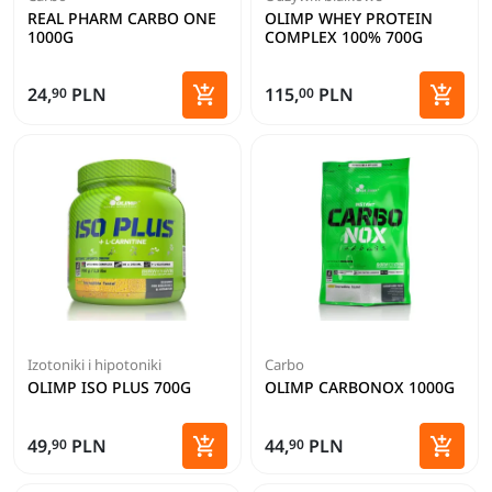
REAL PHARM CARBO ONE
OLIMP WHEY PROTEIN
1000G
COMPLEX 100% 700G
Zoba


24,
PLN
115,
PLN
90
00
Dodaj do koszyka
Izotoniki i hipotoniki
Carbo
OLIMP ISO PLUS 700G
OLIMP CARBONOX 1000G


49,
PLN
44,
PLN
90
90
Dodaj do koszyka
Dodaj 