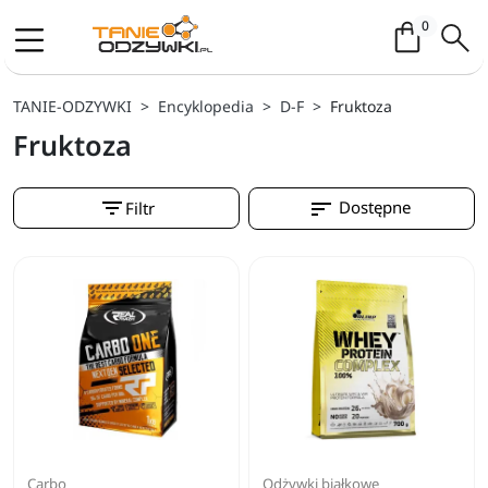
Koszyk / 
0
TANIE-ODZYWKI
Encyklopedia
D-F
Fruktoza
Fruktoza
filter_list
sort
Dostępne
Filtr
Carbo
Odżywki białkowe