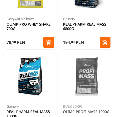
Odżywki białkowe
Gainery
OLIMP PRO WHEY SHAKE
REAL PHARM REAL MASS
700G
6800G
Zobacz szczegóły


78,
PLN
194,
PLN
90
00
Dodaj 
Gainery
BULK 50/50
REAL PHARM REAL MASS
OLIMP PROFI MASS 1000G
1000G