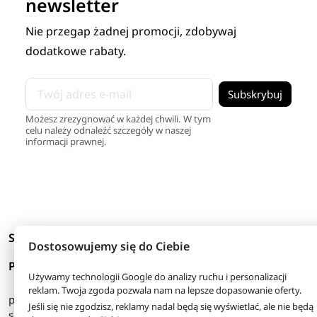
newsletter
Nie przegap żadnej promocji, zdobywaj
dodatkowe rabaty.
Możesz zrezygnować w każdej chwili. W tym
celu należy odnaleźć szczegóły w naszej
informacji prawnej.
arrow_drop_down
Skróty
Dostosowujemy się do Ciebie
arrow_drop_down
Produkty
Używamy technologii Google do analizy ruchu i personalizacji
reklam. Twoja zgoda pozwala nam na lepsze dopasowanie oferty.
pon. - piątek
08:00 - 16:00
Jeśli się nie zgodzisz, reklamy nadal będą się wyświetlać, ale nie będą
sobota
08:00 - 13:00