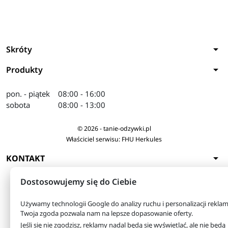
arrow_drop_down
Skróty
arrow_drop_down
Produkty
pon. - piątek
08:00 - 16:00
sobota
08:00 - 13:00
© 2026 - tanie-odzywki.pl
Właściciel serwisu: FHU Herkules
arrow_drop_down
KONTAKT
Dostosowujemy się do Ciebie
Używamy technologii Google do analizy ruchu i personalizacji reklam
Twoja zgoda pozwala nam na lepsze dopasowanie oferty.
Jeśli się nie zgodzisz, reklamy nadal będą się wyświetlać, ale nie będą