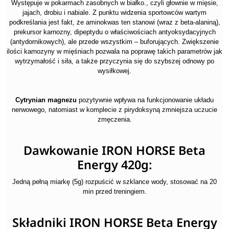
Występuje w pokarmach zasobnych w białko., czyli głownie w mięsie,
jajach, drobiu i nabiale. Z punktu widzenia sportowców wartym
podkreślania jest fakt, że aminokwas ten stanowi (wraz z beta-alaniną),
prekursor karnozny, dipeptydu o właściwościach antyoksydacyjnych
(antydornikowych), ale przede wszystkim – buforujących. Zwiększenie
ilości karnozyny w mięśniach pozwala na poprawę takich parametrów jak
wytrzymałość i siła, a także przyczynia się do szybszej odnowy po
wysiłkowej.
Cytrynian magnezu
pozytywnie wpływa na funkcjonowanie układu
nerwowego, natomiast w komplecie z pirydoksyną zmniejsza uczucie
zmęczenia.
Dawkowanie IRON HORSE Beta
Energy 420g:
Jedną pełną miarkę (5g) rozpuścić w szklance wody, stosować na 20
min przed treningiem.
Składniki IRON HORSE Beta Energy