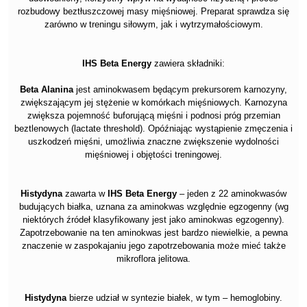
rozbudowy beztłuszczowej masy mięśniowej. Preparat sprawdza się
zarówno w treningu siłowym, jak i wytrzymałościowym.
IHS Beta Energy
zawiera składniki:
Beta Alanina
jest aminokwasem będącym prekursorem karnozyny,
zwiększającym jej stężenie w komórkach mięśniowych. Karnozyna
zwiększa pojemność buforującą mięśni i podnosi próg przemian
beztlenowych (lactate threshold). Opóźniając wystąpienie zmęczenia i
uszkodzeń mięśni, umożliwia znaczne zwiększenie wydolności
mięśniowej i objętości treningowej.
Histydyna
zawarta w
IHS Beta Energy
– jeden z 22 aminokwasów
budujących białka, uznana za aminokwas względnie egzogenny (wg
niektórych źródeł klasyfikowany jest jako aminokwas egzogenny).
Zapotrzebowanie na ten aminokwas jest bardzo niewielkie, a pewna
znaczenie w zaspokajaniu jego zapotrzebowania może mieć także
mikroflora jelitowa.
Histydyna
bierze udział w syntezie białek, w tym – hemoglobiny.