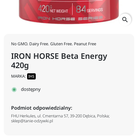
search
No GMO. Dairy Free. Gluten Free. Peanut Free
IRON HORSE Beta Energy
420g
MARKA:
IHS
dostępny
Podmiot odpowiedzialny:
FHU Herkules, ul. Cmentarna 57, 39-200 Dębica, Polska;
sklep@tanie-odzywki.pl