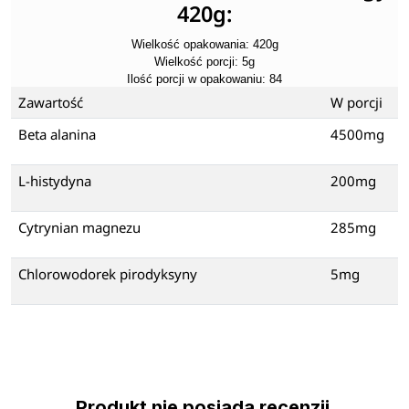
420g:
Wielkość opakowania: 420g
Wielkość porcji: 5g
Ilość porcji w opakowaniu: 84
Zawartość
W porcji
Beta alanina
4500mg
L-histydyna
200mg
Cytrynian magnezu
285mg
Chlorowodorek pirodyksyny
5mg
Produkt nie posiada recenzji