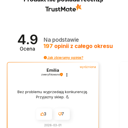
4.9
Na podstawie
197
opinii
z całego okresu
Ocena
Jak zbieramy opinie?
wyróżniona
Emilia
zweryfikowano
Bez problemu wyprzedają konkurencję.
Przyjazny sklep. 💪
3
7
2026-03-01