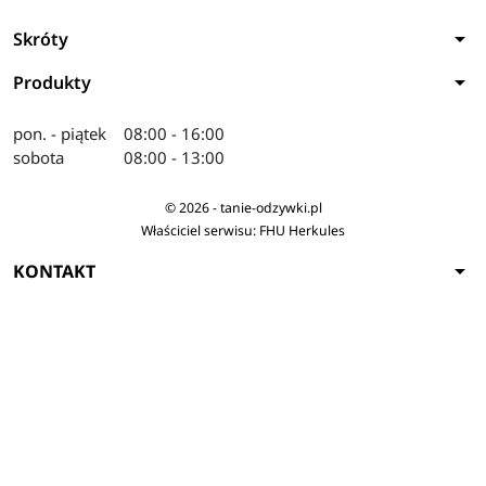
arrow_drop_down
Skróty
arrow_drop_down
Produkty
pon. - piątek
08:00 - 16:00
sobota
08:00 - 13:00
© 2026 - tanie-odzywki.pl
Właściciel serwisu: FHU Herkules
arrow_drop_down
KONTAKT