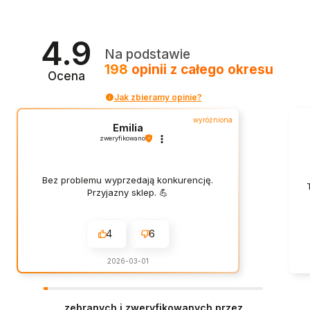
4.9
Na podstawie
198
opinii
z całego okresu
Ocena
Jak zbieramy opinie?
wyróżniona
Emilia
zweryfikowano
Bez problemu wyprzedają konkurencję.
Przyjazny sklep. 💪
4
6
2026-03-01
zebranych i zweryfikowanych przez