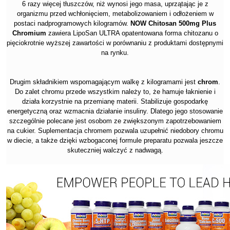
6 razy więcej tłuszczów, niż wynosi jego masa, uprzątając je z
organizmu przed wchłonięciem, metabolizowaniem i odłożeniem w
postaci nadprogramowych kilogramów.
NOW Chitosan 500mg Plus
Chromium
zawiera LipoSan ULTRA opatentowana forma chitozanu o
pięciokrotnie wyższej zawartości w porównaniu z produktami dostępnymi
na rynku.
Drugim składnikiem wspomagającym walkę z kilogramami jest
chrom
.
Do zalet chromu przede wszystkim należy to, że hamuje łaknienie i
działa korzystnie na przemianę materii. Stabilizuje gospodarkę
energetyczną oraz wzmacnia działanie insuliny. Dlatego jego stosowanie
szczególnie polecane jest osobom ze zwiększonym zapotrzebowaniem
na cukier. Suplementacja chromem pozwala uzupełnić niedobory chromu
w diecie, a także dzięki wzbogaconej formule preparatu pozwala jeszcze
skuteczniej walczyć z nadwagą.