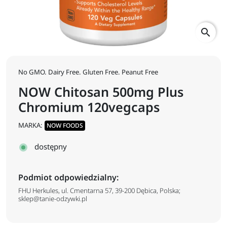
search
No GMO. Dairy Free. Gluten Free. Peanut Free
NOW Chitosan 500mg Plus
Chromium 120vegcaps
MARKA:
NOW FOODS
dostępny
Podmiot odpowiedzialny:
FHU Herkules, ul. Cmentarna 57, 39-200 Dębica, Polska;
sklep@tanie-odzywki.pl