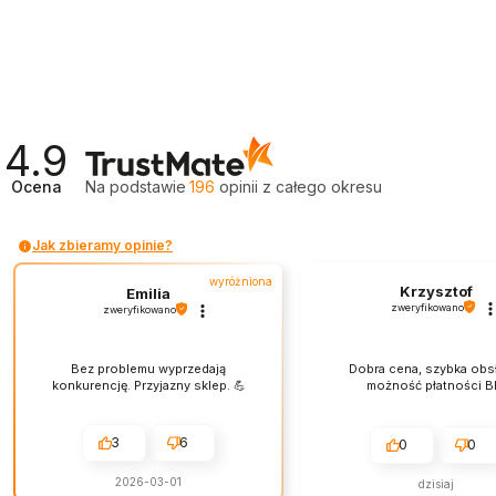
4.9
Ocena
Na podstawie
196
opinii
z całego okresu
Jak zbieramy opinie?
wyróżniona
Krzysztof
Emilia
zweryfikowano
zweryfikowano
Bez problemu wyprzedają
Dobra cena, szybka obs
konkurencję. Przyjazny sklep. 💪
możność płatności Bl
3
6
0
0
2026-03-01
dzisiaj