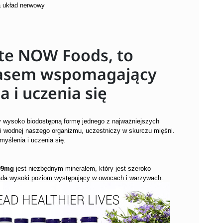
a układ nerwowy
te NOW Foods, to
tasem wspomagający
 i uczenia się
y wysoko biodostępną formę jednego z najważniejszych
rki wodnej naszego organizmu, uczestniczy w skurczu mięśni.
yślenia i uczenia się.
 99mg
jest niezbędnym minerałem, który jest szeroko
iada wysoki poziom występujący w owocach i warzywach.