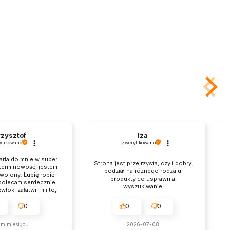
zysztof
Iza
yfikowano
zweryfikowano
arła do mnie w super
Strona jest przejrzysta, czyli dobry
E
 terminowość, jestem
podział na różnego rodzaju
wolony. Lubię robić
produkty co usprawnia
 polecam serdecznie.
wyszukiwanie
łoki załatwili mi to,
hciałem, brawo.
0
0
0
ym miesiącu
2026-07-08