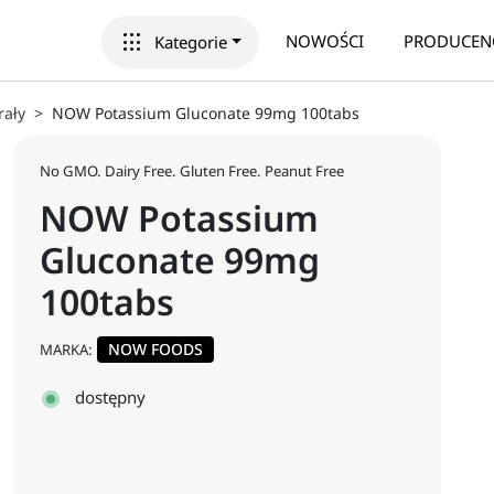
apps
NOWOŚCI
PRODUCEN
Kategorie
rały
NOW Potassium Gluconate 99mg 100tabs
No GMO. Dairy Free. Gluten Free. Peanut Free
NOW Potassium
Gluconate 99mg
100tabs
NOW FOODS
MARKA:
dostępny