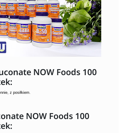
uconate NOW Foods 100
tek:
ennie, z posiłkiem.
uconate NOW Foods 100
tek: