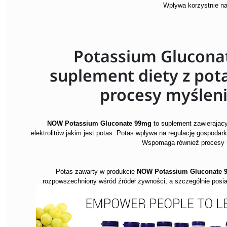
Wpływa korzystnie n
Potassium Glucona
suplement diety z po
procesy myślenia
NOW
Potassium Gluconate 99mg
to s
uplement zawierajac
elektrolitów jakim jest potas. Potas wpływa na regulację gospoda
Wspomaga również procesy m
Potas zawarty w produkcie
NOW
Potassium Gluconate
rozpowszechniony wśród źródeł żywności, a szczególnie pos