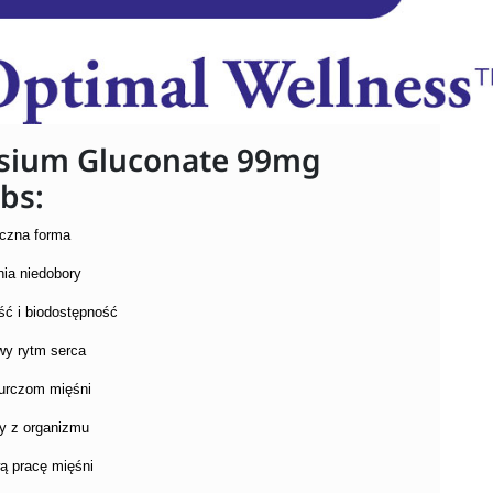
sium Gluconate 99mg
bs:
iczna forma
nia niedobory
ść i biodostępność
wy rytm serca
kurczom mięśni
y z organizmu
ą pracę mięśni