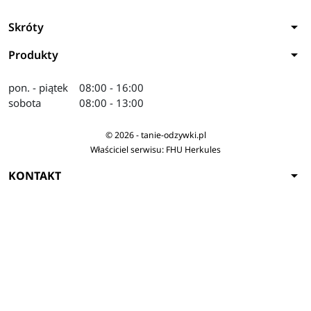
arrow_drop_down
Skróty
arrow_drop_down
Produkty
pon. - piątek
08:00 - 16:00
sobota
08:00 - 13:00
© 2026 - tanie-odzywki.pl
Właściciel serwisu: FHU Herkules
arrow_drop_down
KONTAKT