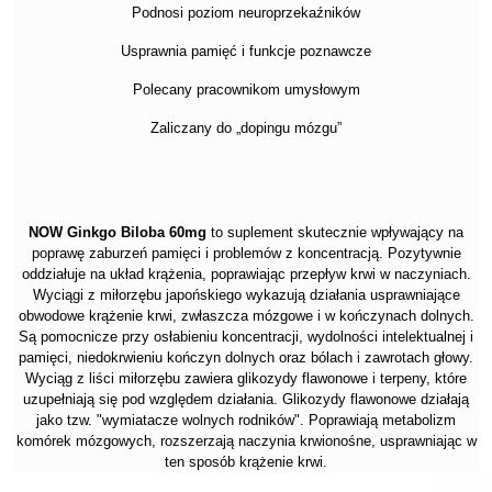
Podnosi poziom neuroprzekaźników
Usprawnia pamięć i funkcje poznawcze
Polecany pracownikom umysłowym
Zaliczany do „dopingu mózgu”
NOW
Ginkgo Biloba 60mg
to suplement skutecznie wpływający na
poprawę zaburzeń pamięci i problemów z koncentracją.
Pozytywnie
oddziałuje na układ
krążenia
, poprawiając przepływ krwi w naczyniach.
Wyciągi z miłorzębu japońskiego wykazują działania usprawniające
obwodowe krążenie krwi, zwłaszcza mózgowe i w kończynach dolnych.
Są pomocnicze przy osłabieniu koncentracji, wydolności intelektualnej i
pamięci, niedokrwieniu kończyn dolnych oraz bólach i zawrotach głowy.
Wyciąg z liści miłorzębu zawiera glikozydy flawonowe i terpeny, które
uzupełniają się pod względem działania. Glikozydy flawonowe działają
jako tzw. "wymiatacze wolnych rodników". Poprawiają metabolizm
komórek mózgowych, rozszerzają naczynia krwionośne, usprawniając w
ten sposób krążenie krwi.