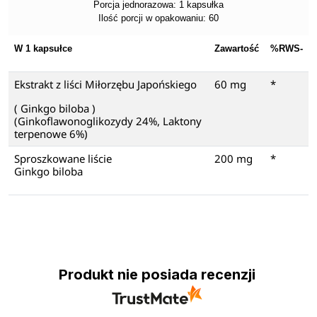
Porcja jednorazowa: 1 kapsułka
Ilość porcji w opakowaniu: 60
W 1 kapsułce
Zawartość
%RWS-
Ekstrakt z liści Miłorzębu Japońskiego
60 mg
*
( Ginkgo biloba )
(Ginkoflawonoglikozydy 24%, Laktony
terpenowe 6%)
Sproszkowane liście
200 mg
*
Ginkgo biloba
Produkt nie posiada recenzji