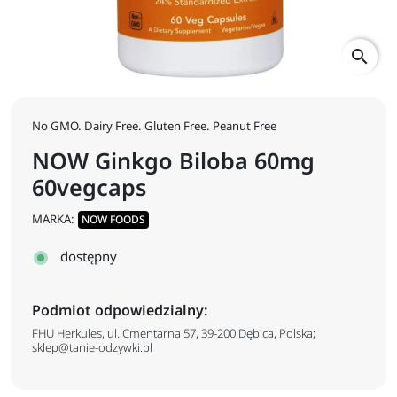
search
No GMO. Dairy Free. Gluten Free. Peanut Free
NOW Ginkgo Biloba 60mg
60vegcaps
MARKA:
NOW FOODS
dostępny
Podmiot odpowiedzialny:
FHU Herkules, ul. Cmentarna 57, 39-200 Dębica, Polska;
sklep@tanie-odzywki.pl