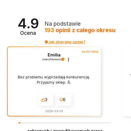
4.9
Na podstawie
193
opinii
z całego okresu
Ocena
Jak zbieramy opinie?
wyróżniona
Emilia
zweryfikowano
Bez problemu wyprzedają konkurencję.
Przyjazny sklep. 💪
3
6
2026-03-01
zebranych i zweryfikowanych przez