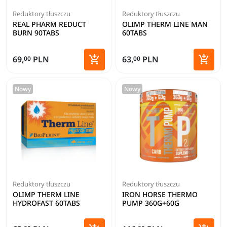
Reduktory tłuszczu
Reduktory tłuszczu
REAL PHARM REDUCT
OLIMP THERM LINE MAN
BURN 90TABS
60TABS


69,
PLN
63,
PLN
00
00
Dodaj do koszyka
Dodaj 
Nowy
Nowy
Reduktory tłuszczu
Reduktory tłuszczu
OLIMP THERM LINE
IRON HORSE THERMO
HYDROFAST 60TABS
PUMP 360G+60G