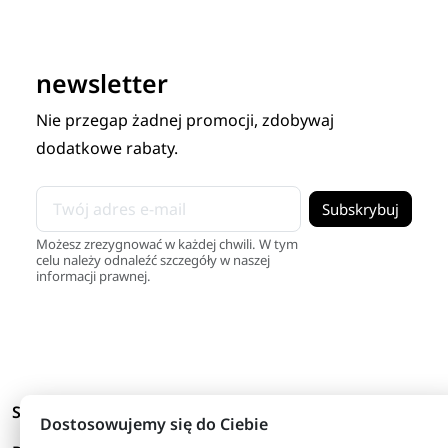
newsletter
Nie przegap żadnej promocji, zdobywaj
dodatkowe rabaty.
Możesz zrezygnować w każdej chwili. W tym
celu należy odnaleźć szczegóły w naszej
informacji prawnej.
arrow_drop_down
Skróty
Dostosowujemy się do Ciebie