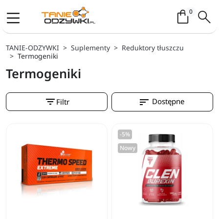
Koszyk / 
0
TANIE-ODZYWKI
Suplementy
Reduktory tłuszczu
Termogeniki
Termogeniki
filter_list
sort
Dostępne
Filtr
-5%
Nowy