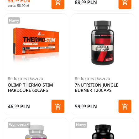
55,
PLN


89,
PLN
00
cena:
58,90 zł
Dodaj do koszyka
Dodaj 
Nowy
Reduktory tłuszczu
Reduktory tłuszczu
OLIMP THERMO STIM
7NUTRITION JUNGLE
HARDCORE 60CAPS
BURNER 120CAPS


46,
PLN
59,
PLN
90
00
Dodaj do koszyka
Dodaj 
Wyprzedaż!
Nowy