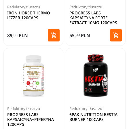
Reduktory tłuszczu
Reduktory tłuszczu
IRON HORSE THERMO
PROGRESS LABS
LIZZER 120CAPS
KAPSAICYNA FORTE
EXTRACT 10MG 120CAPS


89,
PLN
55,
PLN
00
99
Dodaj do koszyka
Dodaj 
Reduktory tłuszczu
Reduktory tłuszczu
PROGRESS LABS
6PAK NUTRITION BESTIA
KAPSAICYNA+PIPERYNA
BURNER 100CAPS
120CAPS