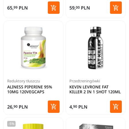


65,
PLN
59,
PLN
99
00
Dodaj do koszyka
Dodaj 
Reduktory tłuszczu
Przedtreningówki
ALINESS PIPERINE 95%
KEVIN LEVRONE FAT
10MG 120VEGCAPS
KILLER 2 IN 1 SHOT 120ML


26,
PLN
4,
PLN
90
90
Dodaj do koszyka
Dodaj 
-5%