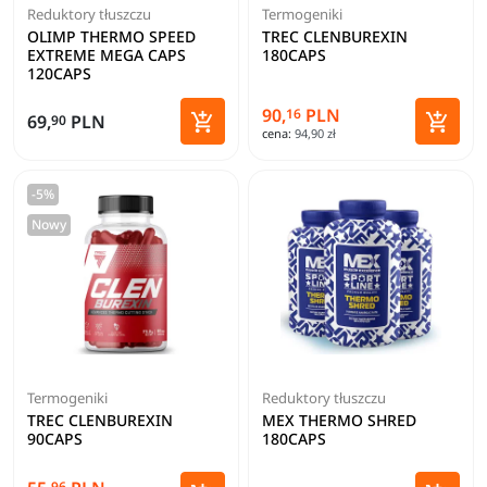
Reduktory tłuszczu
Termogeniki
OLIMP THERMO SPEED
TREC CLENBUREXIN
EXTREME MEGA CAPS
180CAPS
120CAPS
90,
PLN
16


69,
PLN
90
cena:
94,90 zł
Dodaj do koszyka
Dodaj 
-5%
Nowy
Termogeniki
Reduktory tłuszczu
TREC CLENBUREXIN
MEX THERMO SHRED
90CAPS
180CAPS
96