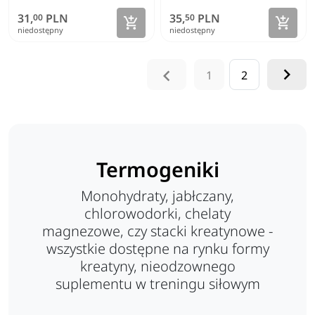
31,
PLN
35,
PLN
00
50
Zobacz szczegóły
Zoba


niedostępny
niedostępny


1
2
Termogeniki
Monohydraty, jabłczany,
chlorowodorki, chelaty
magnezowe, czy stacki kreatynowe -
wszystkie dostępne na rynku formy
kreatyny, nieodzownego
suplementu w treningu siłowym