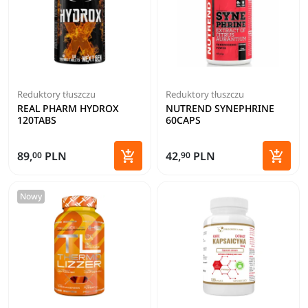
Reduktory tłuszczu
Reduktory tłuszczu
REAL PHARM HYDROX
NUTREND SYNEPHRINE
120TABS
60CAPS


89,
PLN
42,
PLN
00
90
Dodaj do koszyka
Dodaj 
Nowy