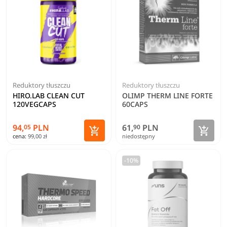
Reduktory tłuszczu
Reduktory tłuszczu
HIRO.LAB CLEAN CUT
OLIMP THERM LINE FORTE
120VEGCAPS
60CAPS
94,
PLN
61,
PLN
05
90
Zoba


cena:
99,00 zł
niedostępny
Dodaj do koszyka
-10%