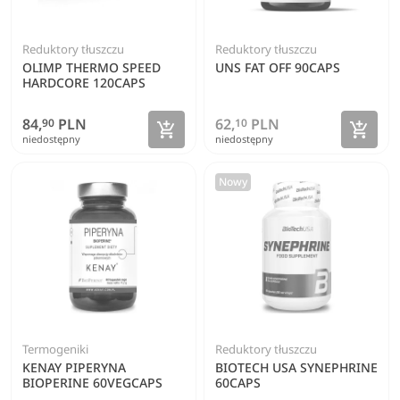
Reduktory tłuszczu
Reduktory tłuszczu
OLIMP THERMO SPEED
UNS FAT OFF 90CAPS
HARDCORE 120CAPS
84,
PLN
62,
PLN
90
10
Zobacz szczegóły
Zoba


niedostępny
niedostępny
Nowy
Termogeniki
Reduktory tłuszczu
KENAY PIPERYNA
BIOTECH USA SYNEPHRINE
BIOPERINE 60VEGCAPS
60CAPS