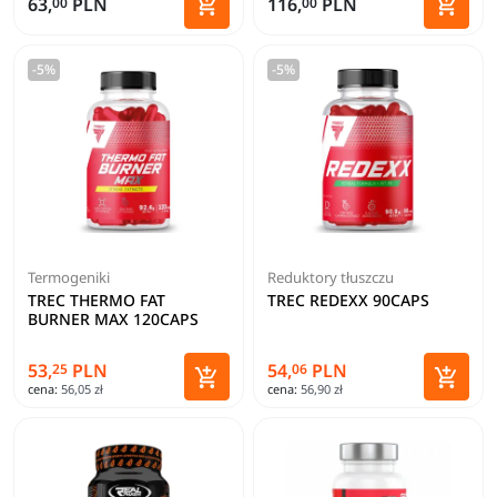


63,
PLN
116,
PLN
00
00
Dodaj do koszyka
Dodaj 
-5%
-5%
Termogeniki
Reduktory tłuszczu
TREC THERMO FAT
TREC REDEXX 90CAPS
BURNER MAX 120CAPS
53,
PLN
54,
PLN
25
06


cena:
56,05 zł
cena:
56,90 zł
Dodaj do koszyka
Dodaj 