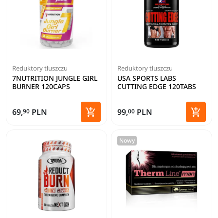
Reduktory tłuszczu
Reduktory tłuszczu
7NUTRITION JUNGLE GIRL
USA SPORTS LABS
BURNER 120CAPS
CUTTING EDGE 120TABS


69,
PLN
99,
PLN
90
00
Dodaj do koszyka
Dodaj 
Nowy