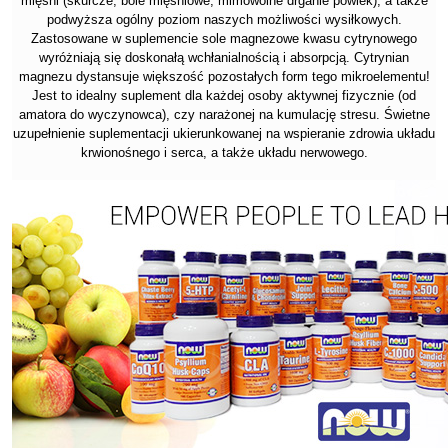
mięśni (skurcze, bóle mięśniowe, mimowolne drganie powiek), a także
podwyższa ogólny poziom naszych możliwości wysiłkowych.
Zastosowane w suplemencie sole magnezowe kwasu cytrynowego
wyróżniają się doskonałą wchłanialnością i absorpcją. Cytrynian
magnezu dystansuje większość pozostałych form tego mikroelementu!
Jest to idealny suplement dla każdej osoby aktywnej fizycznie (od
amatora do wyczynowca), czy narażonej na kumulację stresu. Świetne
uzupełnienie suplementacji ukierunkowanej na wspieranie zdrowia układu
krwionośnego i serca, a także układu nerwowego.