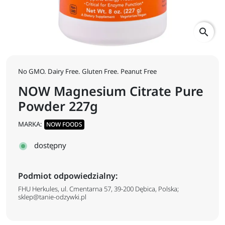
search
No GMO. Dairy Free. Gluten Free. Peanut Free
NOW Magnesium Citrate Pure
Powder 227g
MARKA:
NOW FOODS
dostępny
Podmiot odpowiedzialny:
FHU Herkules, ul. Cmentarna 57, 39-200 Dębica, Polska;
sklep@tanie-odzywki.pl