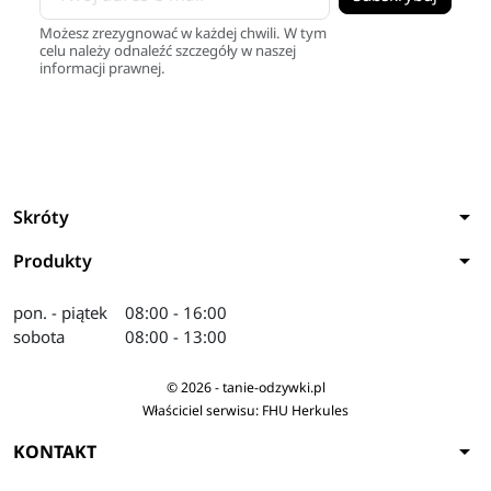
Możesz zrezygnować w każdej chwili. W tym
celu należy odnaleźć szczegóły w naszej
informacji prawnej.
arrow_drop_down
Skróty
arrow_drop_down
Produkty
pon. - piątek
08:00 - 16:00
sobota
08:00 - 13:00
© 2026 - tanie-odzywki.pl
Właściciel serwisu: FHU Herkules
arrow_drop_down
KONTAKT