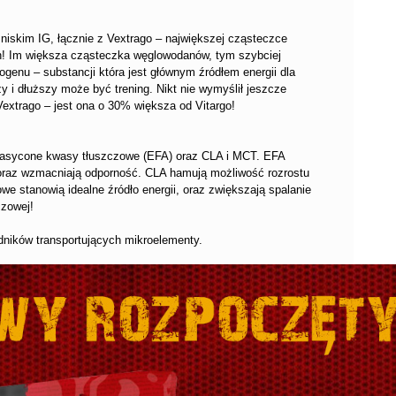
iskim IG, łącznie z Vextrago – największej cząsteczce
h! Im większa cząsteczka węglowodanów, tym szybciej
ogenu – substancji która jest głównym źródłem energii dla
y i dłuższy może być trening. Nikt nie wymyślił jeszcze
extrago – jest ona o 30% większa od Vitargo!
nasycone kwasy tłuszczowe (EFA) oraz CLA i MCT. EFA
 oraz wzmacniają odporność. CLA hamują możliwość rozrostu
e stanowią idealne źródło energii, oraz zwiększają spalanie
czowej!
ników transportujących mikroelementy.