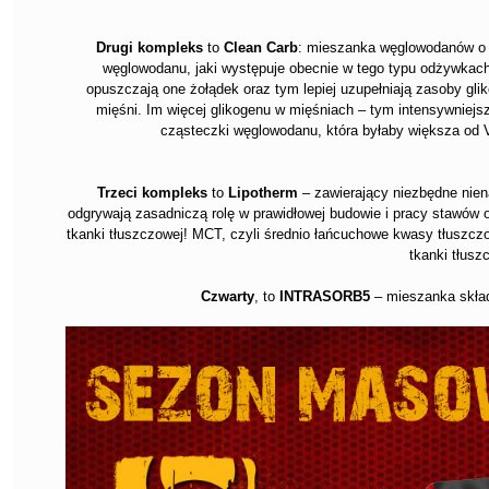
Drugi kompleks
to
Clean Carb
: mieszanka węglowodanów o n
węglowodanu, jaki występuje obecnie w tego typu odżywkac
opuszczają one żołądek oraz tym lepiej uzupełniają zasoby glik
mięśni. Im więcej glikogenu w mięśniach – tym intensywniejsz
cząsteczki węglowodanu, która byłaby większa od V
Trzeci kompleks
to
Lipotherm
– zawierający niezbędne nie
odgrywają zasadniczą rolę w prawidłowej budowie i pracy stawów
tkanki tłuszczowej! MCT, czyli średnio łańcuchowe kwasy tłuszczow
tkanki tłusz
Czwarty
, to
INTRASORB5
– mieszanka skład