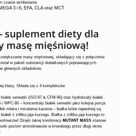
ym czasie wchłaniania
OMEGA 3 i 6, EFA, CLA oraz MCT
 suplement diety dla
y masę mięśniową!
 zwiększanie masy mięśniowej, składający się z połączenia
został w pakiet substancji dodatkowych poprawiających
ie głównych składników.
wej klasy. Składa się z 4 kompleksów:
 białek serwatki (ISO-97 & CFM-90) oraz hydrolizaty białek
 i WPC-80 – koncentraty białek serwatki jako kolejna porcja
ałek mleka i micelarna kazeina – białka które najwolniej są
 białek z żółtka jaja kurzego. Białka z żółtka jaja kurzego to
portowców! Dzięki takiej kombinacji
MUTANT MASS
stanowi
soki poziom aminokwasów w krwiobiegu przez długi okres
!