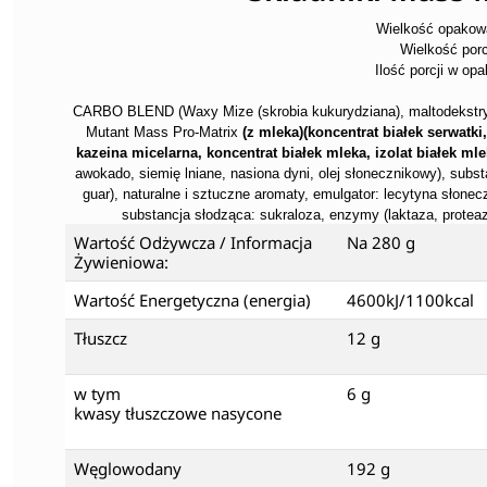
Wielkość opakow
Wielkość porc
Ilość porcji w op
CARBO BLEND (Waxy Mize (skrobia kukurydziana), maltodekstryny
Mutant Mass Pro-Matrix
(z mleka)(koncentrat białek serwatki,
kazeina micelarna, koncentrat białek mleka, izolat białek mle
awokado, siemię lniane, nasiona dyni, olej słonecznikowy), subs
guar), naturalne i sztuczne aromaty, emulgator: lecytyna słon
substancja słodząca: sukraloza, enzymy (laktaza, proteaza
Wartość Odżywcza / Informacja
Na 280 g
Żywieniowa:
Wartość Energetyczna (energia)
4600kJ/1100kcal
Tłuszcz
12 g
w tym
6 g
kwasy tłuszczowe nasycone
Węglowodany
192 g