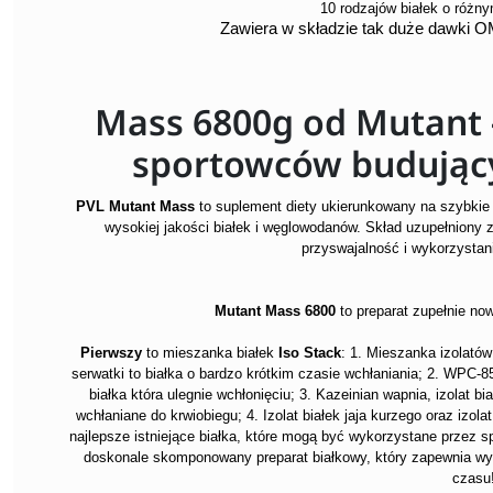
10 rodzajów białek o różn
Zawiera w składzie tak duże dawki 
Mass 6800g od Mutant -
sportowców budując
PVL Mutant Mass
to suplement diety ukierunkowany na szybkie
wysokiej jakości białek i węglowodanów. Skład uzupełniony 
przyswajalność i wykorzystan
Mutant
Mass 6800
to preparat zupełnie no
Pierwszy
to mieszanka białek
Iso Stack
: 1. Mieszanka izolatów
serwatki to białka o bardzo krótkim czasie wchłaniania; 2. WPC-85
białka która ulegnie wchłonięciu; 3. Kazeinian wapnia, izolat bi
wchłaniane do krwiobiegu; 4. Izolat białek jaja kurzego oraz izolat
najlepsze istniejące białka, które mogą być wykorzystane przez s
doskonale skomponowany preparat białkowy, który zapewnia wy
czasu