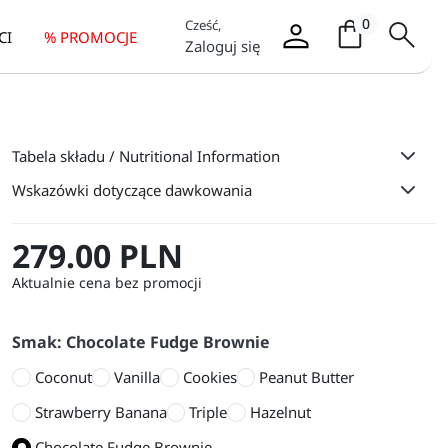
Koszyk / it
0
Cześć,
CI
% PROMOCJE
Zaloguj się
Tabela składu / Nutritional Information
Wskazówki dotyczące dawkowania
279.00 PLN
Aktualnie cena bez promocji
Smak: Chocolate Fudge Brownie
Coconut
Vanilla
Cookies
Peanut Butter
Strawberry Banana
Triple
Hazelnut
Chocolate Fudge Brownie