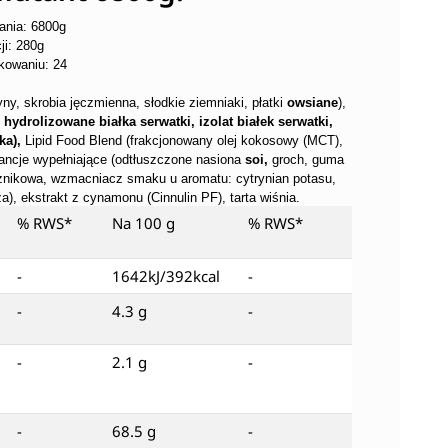
ania: 6800g
ji: 280g
akowaniu: 24
, skrobia jęczmienna, słodkie ziemniaki, płatki
owsiane
),
 hydrolizowane białka serwatki, izolat białek serwatki,
ka),
Lipid Food Blend (frakcjonowany olej kokosowy (MCT),
tancje wypełniające (odtłuszczone nasiona
soi,
groch, guma
ecznikowa, wzmacniacz smaku u aromatu: cytrynian potasu,
), ekstrakt z cynamonu (Cinnulin PF), tarta wiśnia.
% RWS*
Na 100 g
% RWS*
-
1642kJ/392kcal
-
-
4.3 g
-
-
2.1 g
-
-
68.5 g
-