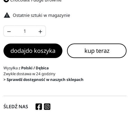

Ostatnie sztuki w magazynie


dodaj
do koszyka
kup teraz
Wysyłka z
Polski / Dębica
Zwykle dostawa w 24 godziny
> Sprawdź dostępność w naszych sklepach
ŚLEDŹ NAS