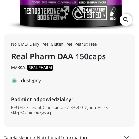
search
No GMO. Dairy Free. Gluten Free. Peanut Free
Real Pharm DAA 150caps
MARKA:
REAL PHARM
dostępny
Podmiot odpowiedzialny:
FHU Herkules, ul. Cmentarna 57, 39-200 Dębica, Polska;
sklep@tanie-odzywki.pl
Tabela składu / Nutritional Information