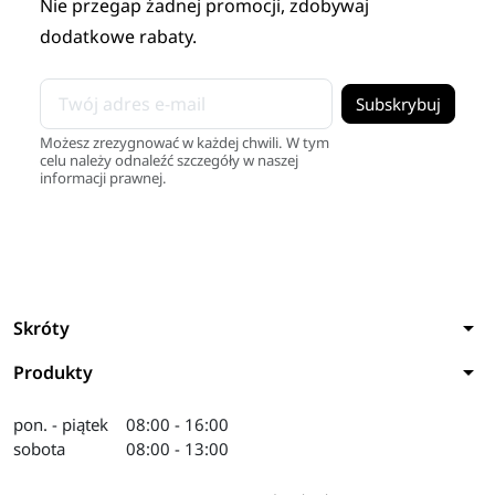
Nie przegap żadnej promocji, zdobywaj
dodatkowe rabaty.
Możesz zrezygnować w każdej chwili. W tym
celu należy odnaleźć szczegóły w naszej
informacji prawnej.
arrow_drop_down
Skróty
arrow_drop_down
Produkty
pon. - piątek
08:00 - 16:00
sobota
08:00 - 13:00