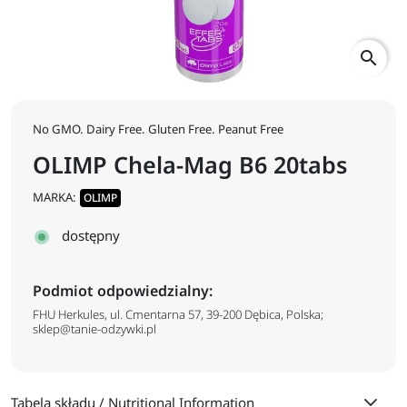
search
No GMO. Dairy Free. Gluten Free. Peanut Free
OLIMP Chela-Mag B6 20tabs
MARKA:
OLIMP
dostępny
Podmiot odpowiedzialny:
FHU Herkules, ul. Cmentarna 57, 39-200 Dębica, Polska;
sklep@tanie-odzywki.pl
Tabela składu / Nutritional Information