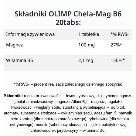
Składniki OLIMP Chela-Mag B6
20tabs:
Informacja żywieniowa
1 tabletka
*% RWS-
Magnez
100 mg
27%*
Witamina B6
2,1 mg
150%*
*%RWS- – procent realizacji zalecanego dziennego spożycia;
Składniki:
regulator kwasowości – kwas cytrynowy, diglicynian magnezu
(chelat aminokwasowy magnezu Albion®) – magnez, regulator
kwasowości - węglany sodu, substancja wypełniająca – sorbitol,
aromaty, substancje słodzące – cyklaminian sodu, acesulfam K; barwnik
– beta-karoten (dla smaku pomarańczowego), ryboflawina (dla smaku
cytrynowego); nośnik (substancji słodzącej) – glikol polietylenowy,
chlorowodorek pirydoksyny – witamina B6.