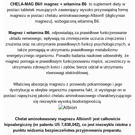
CHELA-MAG B6® magnez + witamina B6
to suplement diety w
postaci tabletek musujących zawierający wysoko przyswajalną formę
magnezu w postaci chelatu aminokwasowego Albion® (diglicynian
magnezu), wzbogaconą witaminą B6.
Magnez i witamina B6
, odpowiadają za prawidłowe funkcjonowanie
układu nerwowego, wpływają na zmniejszenie uczucia zmęczenia i
znużenia oraz na utrzymanie prawidłowych funkcji psychologicznych, a
także pomagają w utrzymaniu prawidłowego metabolizmu
energetycznego organizmu. Ponadto badania naukowe udowodniły, że
magnez pomaga w prawidłowym funkcjonowaniu mięśni, uczestniczy w
utrzymaniu zdrowych kości i zębów, bierze udział w utrzymaniu
równowagi elektrolitowej.
Właściwą absorpcję magnezu z przewodu pokarmowego i jego
dystrybucję w obrębie organizmu zapewnia fakt, iż występuje on w
postaci najwyższej jakości chelatu aminokwasowego charakteryzującego
się niezwykle wysoką biodostępnością.
Chelat aminokwasowy magnezu Albion® jest całkowicie
hipoalergiczny (nr patentu US 7,838,042), co jest niezwykle istotne z
punktu widzenia bezpieczeństwa przyjmowania preparatu.