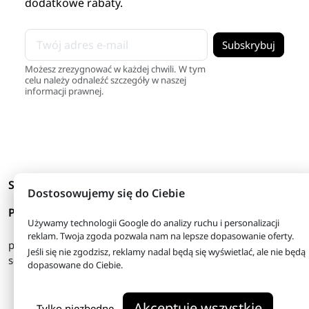
dodatkowe rabaty.
Możesz zrezygnować w każdej chwili. W tym
celu należy odnaleźć szczegóły w naszej
informacji prawnej.
arrow_drop_down
Skróty
Dostosowujemy się do Ciebie
arrow_drop_down
Produkty
Używamy technologii Google do analizy ruchu i personalizacji
reklam. Twoja zgoda pozwala nam na lepsze dopasowanie oferty.
pon. - piątek
08:00 - 16:00
Jeśli się nie zgodzisz, reklamy nadal będą się wyświetlać, ale nie będą
sobota
08:00 - 13:00
dopasowane do Ciebie.
© 2026 - tanie-odzywki.pl
Akceptuję wszystkie
Właściciel serwisu: FHU Herkules
Tylko niezbędne