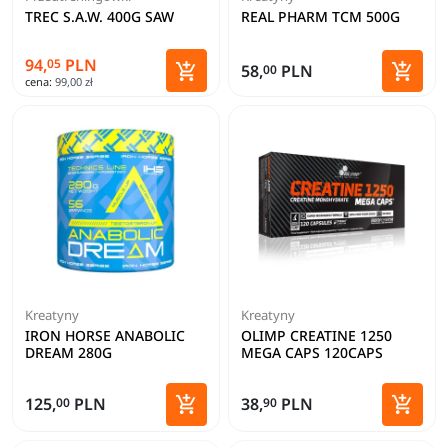
TREC S.A.W. 400G SAW
REAL PHARM TCM 500G
94,
PLN
05
Zoba


58,
PLN
00
cena:
99,00 zł
Dodaj do koszyka
Kreatyny
Kreatyny
IRON HORSE ANABOLIC
OLIMP CREATINE 1250
DREAM 280G
MEGA CAPS 120CAPS


125,
PLN
38,
PLN
00
90
Dodaj do koszyka
Dodaj 