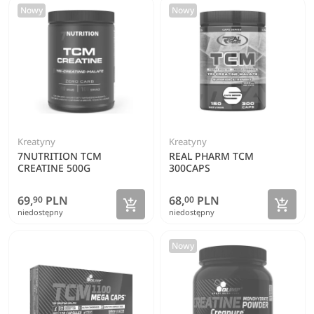
Nowy
Nowy
Kreatyny
Kreatyny
7NUTRITION TCM
REAL PHARM TCM
CREATINE 500G
300CAPS
69,
PLN
68,
PLN
90
00
Zobacz szczegóły
Zoba


niedostępny
niedostępny
Nowy