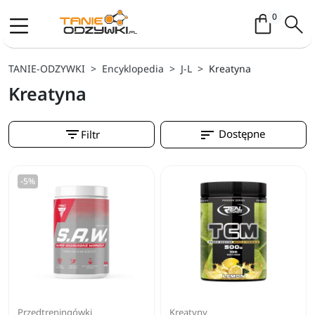
Koszyk / 
0
TANIE-ODZYWKI
Encyklopedia
J-L
Kreatyna
Kreatyna
filter_list
sort
Dostępne
Filtr
-5%
Przedtreningówki
Kreatyny