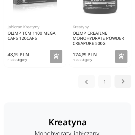
Jabłczan Kreatyny
Kreatyny
OLIMP TCM 1100 MEGA
OLIMP CREATINE
CAPS 120CAPS
MONOHYDRATE POWDER
CREAPURE 500G
48,
PLN
174,
PLN
90
90
Zobacz szczegóły
Zoba


niedostępny
niedostępny


1
Kreatyna
Monohydraty, jabłczany,