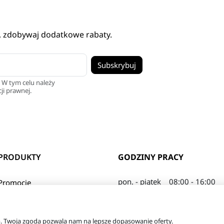
, zdobywaj dodatkowe rabaty.
 W tym celu należy
ji prawnej.
PRODUKTY
GODZINY PRACY
pon. - piątek
08:00 - 16:00
Promocje
sobota
08:00 - 13:00
Nowe produkty
Najczęściej kupowane
© 2026 - tanie-odzywki.pl
m. Twoja zgoda pozwala nam na lepsze dopasowanie oferty.
Top 50