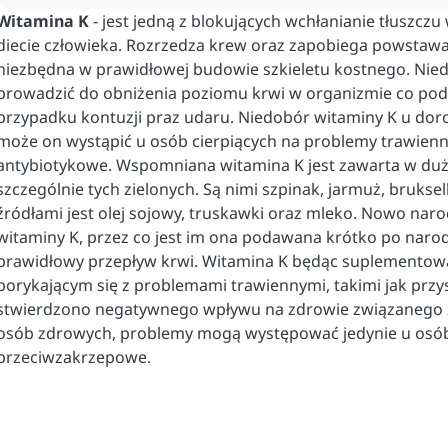
Witamina K
- jest jedną z blokujących wchłanianie tłuszczu
diecie człowieka. Rozrzedza krew oraz zapobiega powstawa
niezbędna w prawidłowej budowie szkieletu kostnego. Nie
prowadzić do obniżenia poziomu krwi w organizmie co pod
przypadku kontuzji praz udaru. Niedobór witaminy K u doros
może on wystąpić u osób cierpiących na problemy trawienne
antybiotykowe. Wspomniana witamina K jest zawarta w duż
szczególnie tych zielonych. Są nimi szpinak, jarmuż, bruksel
źródłami jest olej sojowy, truskawki oraz mleko. Nowo naro
witaminy K, przez co jest im ona podawana krótko po naro
prawidłowy przepływ krwi. Witamina K będąc suplemento
borykającym się z problemami trawiennymi, takimi jak przys
stwierdzono negatywnego wpływu na zdrowie związanego 
osób zdrowych, problemy mogą występować jedynie u osób 
przeciwzakrzepowe.