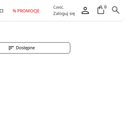
Koszyk / it
0
Cześć,
CI
% PROMOCJE
Zaloguj się
sort
Dostępne