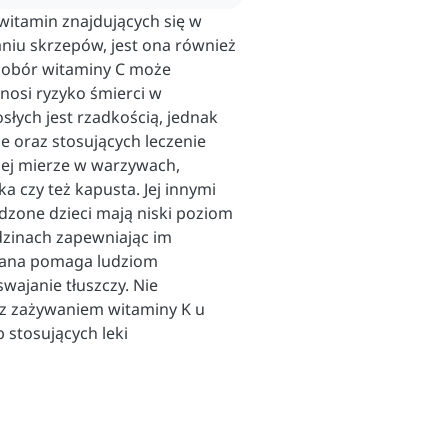
 witamin znajdujących się w
niu skrzepów, jest ona również
dobór witaminy C może
nosi ryzyko śmierci w
łych jest rzadkością, jednak
 oraz stosujących leczenie
ej mierze w warzywach,
ka czy też kapusta. Jej innymi
dzone dzieci mają niski poziom
dzinach zapewniając im
wana pomaga ludziom
wajanie tłuszczy. Nie
z zażywaniem witaminy K u
stosujących leki