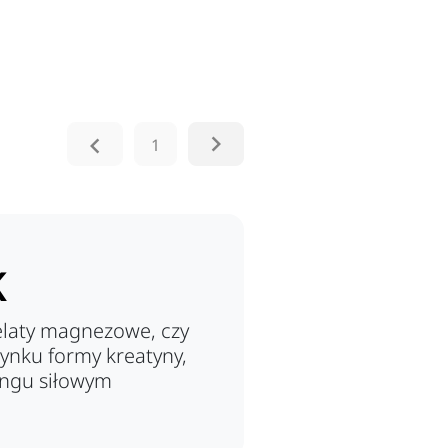


1
K
elaty magnezowe, czy
rynku formy kreatyny,
ngu siłowym