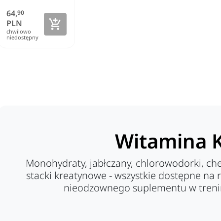
64,
90

Zobacz szczegóły
PLN
chwilowo
niedostępny
Witamina 
Monohydraty, jabłczany, chlorowodorki, ch
stacki kreatynowe - wszystkie dostępne na 
nieodzownego suplementu w treni