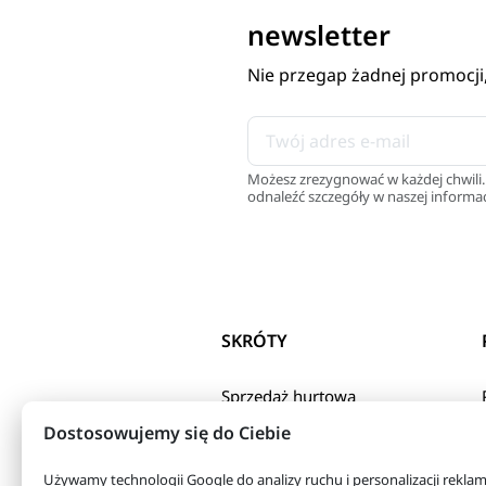
newsletter
Nie przegap żadnej promocji
Możesz zrezygnować w każdej chwili.
odnaleźć szczegóły w naszej informac
SKRÓTY
Sprzedaż hurtowa
Polityka Prywatnosci
Dostosowujemy się do Ciebie
Regulamin sklepu
internetowego
Używamy technologii Google do analizy ruchu i personalizacji rekla