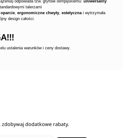
ążenia) odpowiada tzw. gryfowi olimpijskiemu:
uniwersalny
tandardowymi talerzami
e
oparcie
,
ergonomiczne chwyty
,
estetyczna
i wytrzymała
ójny design całości.
!!!
elu ustalenia warunków i ceny dostawy.
, zdobywaj dodatkowe rabaty.