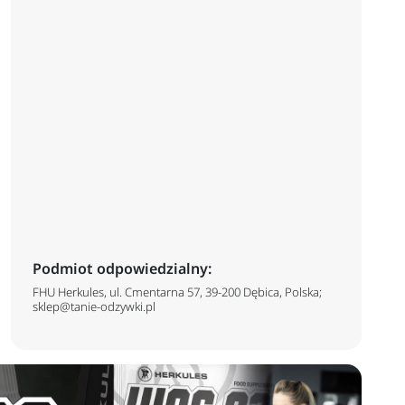
search
Podmiot odpowiedzialny:
FHU Herkules, ul. Cmentarna 57, 39-200 Dębica, Polska;
sklep@tanie-odzywki.pl