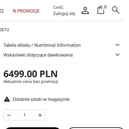
Koszyk / it
0
Cześć,
CI
% PROMOCJE
Zaloguj się
BIETU
Tabela składu / Nutritional Information
Wskazówki dotyczące dawkowania
6499.00 PLN
Aktualnie cena bez promocji

Ostatnie sztuki w magazynie

