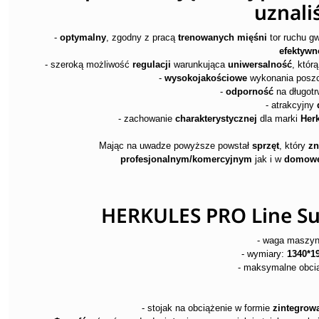
uznali
-
optymalny
, zgodny z pracą
trenowanych mięśni
tor ruchu g
efektywn
- szeroką możliwość
regulacji
warunkująca
uniwersalność
, któr
-
wysokojakościowe
wykonania posz
-
odporność
na długot
- atrakcyjny
- zachowanie
charakterystycznej
dla marki
Her
Mając na uwadze powyższe powstał
sprzęt
, który
zn
profesjonalnym/komercyjnym
jak i w
domowe
HERKULES PRO Line Su
- waga maszy
- wymiary:
1340*1
- maksymalne obci
- stojak na obciążenie w formie
zintegrow