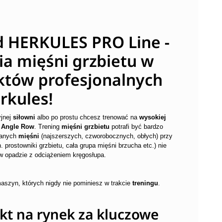
 HERKULES PRO Line -
a mięśni grzbietu w
uktów profesjonalnych
rkules!
yjnej
siłowni
albo po prostu chcesz trenować na
wysokiej
 Angle Row
. Trening
mięśni grzbietu
potrafi być bardzo
wanych
mięśni
(najszerszych, czworobocznych, obłych) przy
. prostowniki grzbietu, cała grupa mięśni brzucha etc.) nie
 opadzie z odciążeniem kręgosłupa.
maszyn, których nigdy nie pominiesz w trakcie
treningu
.
t na rynek za kluczowe