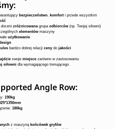
śmy:
warantujący
bezpieczeństwo
,
komfort
i przede wszystkim
ość
ą doceni
zróżnicowana
grupa
odbiorców
(np. Twojej siłowni)
czególnych
elementów
maszyny
rwałe
użytkowanie
design
kules
bardzo dobrej relacji
ceny
do
jakości
ajdzie
swoje
miejsce
zarówno w zastosowaniu
j siłowni
dla wymagającego trenującego.
pported Angle Row:
ny:
190kg
925*1350mm
ążenie:
180kg
anych
z maszyną
końcówek gryfów