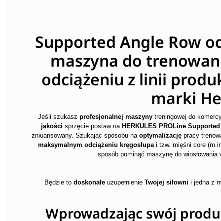
Supported Angle Row od
maszyna do trenowani
odciążeniu z linii prod
marki He
Jeśli szukasz
profesjonalnej maszyny
treningowej do komerc
jakości
sprzęcie postaw na
HERKULES PROLine Supported
zniuansowany. Szukając sposobu na
optymalizację
pracy treno
maksymalnym odciążeniu kręgosłupa
i tzw. mięśni core (m.in
sposób pominąć maszynę do wiosłowania w
Będzie to
doskonałe
uzupełnienie
Twojej siłowni
i jedna z 
Wprowadzając swój produk