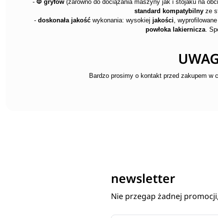
-
Φ gryfów
(zarówno do dociążania maszyny jak i stojaku na obci
standard kompatybilny
ze s
-
doskonała jakość
wykonania: wysokiej
jakości
, wyprofilowan
powłoka lakiernicza
. Sp
UWAGA
Bardzo prosimy o kontakt przed zakupem w c
newsletter
Nie przegap żadnej promocji