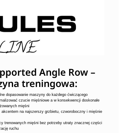
pported Angle Row –
zyna treningowa:
ymalne dopasowanie maszyny do każdego ćwiczącego
malizować czucie mięśniowe a w konsekwencji doskonałe
ażowanych mięśni
akcentem na najszerszy grzbietu, czworoboczny i mięśnie
acy trenowanych mięśni bez potrzeby utraty znacznej części
izację ruchu