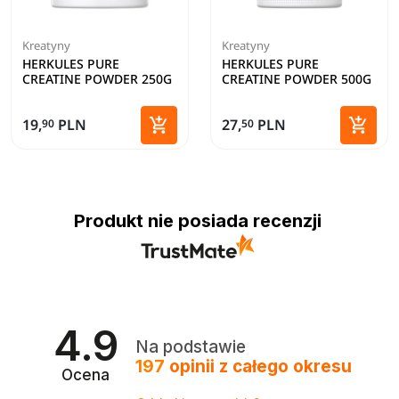
Kreatyny
Kreatyny
HERKULES PURE
HERKULES PURE
CREATINE POWDER 250G
CREATINE POWDER 500G


19,
PLN
27,
PLN
90
50
Dodaj do koszyka
Dodaj 
Produkt nie posiada recenzji
4.9
Na podstawie
197
opinii
z całego okresu
Ocena