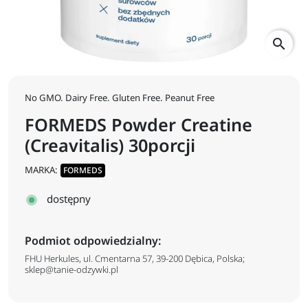
search
No GMO. Dairy Free. Gluten Free. Peanut Free
FORMEDS Powder Creatine
(Creavitalis) 30porcji
MARKA:
FORMEDS
dostępny
Podmiot odpowiedzialny:
FHU Herkules, ul. Cmentarna 57, 39-200 Dębica, Polska;
sklep@tanie-odzywki.pl