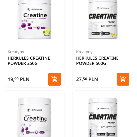
Kreatyny
Kreatyny
HERKULES CREATINE
HERKULES CREATINE
POWDER 250G
POWDER 500G


19,
PLN
27,
PLN
90
50
Dodaj do koszyka
Dodaj 