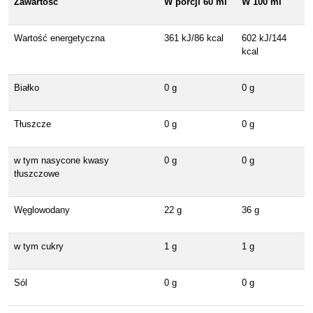
Zawartość
W porcji 60 ml
W 100 ml
Wartość energetyczna
361 kJ/86 kcal
602 kJ/144
kcal
Białko
0 g
0 g
Tłuszcze
0 g
0 g
w tym nasycone kwasy
0 g
0 g
tłuszczowe
Węglowodany
22 g
36 g
w tym cukry
1 g
1 g
Sól
0 g
0 g