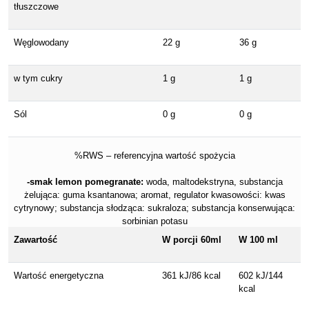
tłuszczowe
Węglowodany
22 g
36 g
w tym cukry
1 g
1 g
Sól
0 g
0 g
%RWS – referencyjna wartość spożycia
-smak lemon pomegranate:
woda, maltodekstryna, substancja
żelująca: guma ksantanowa; aromat, regulator kwasowości: kwas
cytrynowy; substancja słodząca: sukraloza; substancja konserwująca:
sorbinian potasu
Zawartość
W porcji 60ml
W 100 ml
Wartość energetyczna
361 kJ/86 kcal
602 kJ/144
kcal