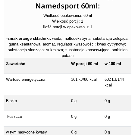
Namedsport 60ml:
Wielkość opakowania: 60ml
Wielkość porcji: 1
Ilość porcji w opakowaniu: 1
-smak orange składniki:
woda, maltodekstryna, substancja żelująca:
guma ksantanowa; aromat, regulator kwasowości: kwas cytrynowy;
substancja słodząca: sukraloza; substancja konserwująca: sorbinian
potasu
Zawartość
W porcji 60 ml
w 100 ml
Wartość energetyczna
361 kJ/86 kcal
602 kJ/144
kcal
Białko
0 g
0 g
Tłuszcze
0 g
0 g
w tym nasycone kwasy
0 g
0 g