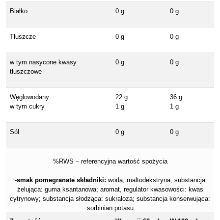
Białko
0 g
0 g
Tłuszcze
0 g
0 g
w tym nasycone kwasy
0 g
0 g
tłuszczowe
Węglowodany
22 g
36 g
w tym cukry
1 g
1 g
Sól
0 g
0 g
%RWS – referencyjna wartość spożycia
-smak pomegranate składniki:
w
oda, maltodekstryna, substancja
żelująca: guma ksantanowa; aromat, regulator kwasowości: kwas
cytrynowy; substancja słodząca: sukraloza; substancja konserwująca:
sorbinian potasu