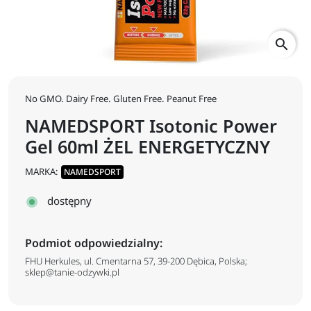
search
No GMO. Dairy Free. Gluten Free. Peanut Free
NAMEDSPORT Isotonic Power
Gel 60ml ŻEL ENERGETYCZNY
MARKA:
NAMEDSPORT
dostępny
Podmiot odpowiedzialny:
FHU Herkules, ul. Cmentarna 57, 39-200 Dębica, Polska;
sklep@tanie-odzywki.pl