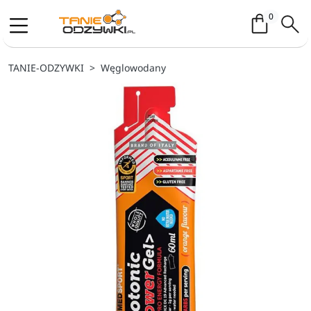
Koszyk / 
0
TANIE-ODZYWKI
Węglowodany