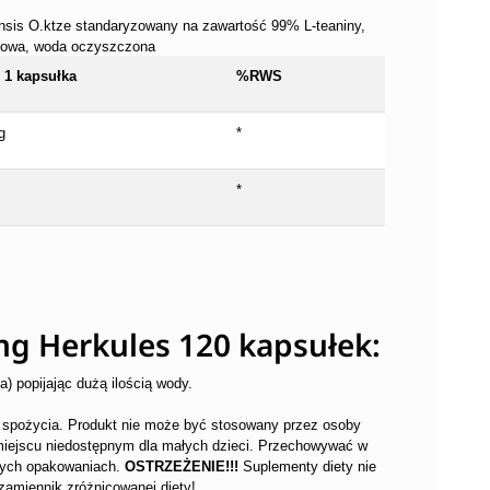
sinensis O.ktze standaryzowany na zawartość 99% L-teaniny,
ołowa, woda oczyszczona
 1 kapsułka
%RWS
g
*
*
mg Herkules 120 kapsułek:
) popijając dużą ilością wody.
o spożycia. Produkt nie może być stosowany przez osoby
miejscu niedostępnym dla małych dzieci. Przechowywać w
tych opakowaniach.
OSTRZEŻENIE!!!
Suplementy diety nie
zamiennik zróżnicowanej diety!