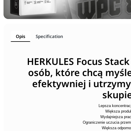
Opis
Specification
HERKULES Focus Stack 
osób, które chcą myśle
efektywniej i utrzym
skupie
Lepsza koncentracj
Większa produ
Wydajniejsza pra
Ograniczenie uczucia prze
Większa odporno