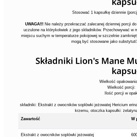
kapsu
Stosować 1 kapsułkę dziennie (porcja
UWAGA!!!
Nie należy przekraczać zalecanej dziennej porcji d
uczulone na którykolwiek z jego składników. Przechowywać w 
miejscu suchym w temperaturze pokojowej w szczelnie zamknię
mogą być stosowane jako substytut/
Składniki Lion's Mane 
kapsu
Wielkość opakowania
Wielkość porcji:
Ilość porcji w opa
składniki: Ekstrakt z owocników soplówki jeżowatej Hericium erina
krzemu, otoczka kapsułki: żelaty
Zawartość
W 
Ekstrakt z owocników soplówki jeżowatej
60