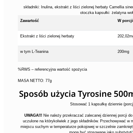
składniki: Inulina, ekstrakt z liści zielonej herbaty Camellia 
otoczka kapsułki: żelatyna w
Zawartość
W porcji
Ekstrakt z liści zielonej herbaty
202,02m
w tym L-Teanina
200mg
%RWS – referencyjna wartość spożycia
MASA NETTO: 77g
Sposób użycia Tyrosine 500
Stosować 1 kapsułkę dziennie (porcja
UWAGA!!!
Nie należy przekraczać zalecanej dziennej porcji d
uczulone na którykolwiek z jego składników. Przechowywać w 
miejscu suchym w temperaturze pokojowej w szczelnie zamknię
mogą być stosowane jako substytut/