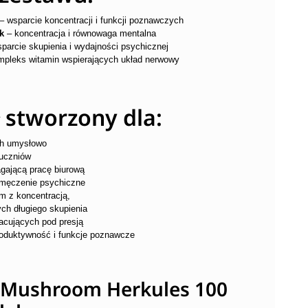
– wsparcie koncentracji i funkcji poznawczych
k
– koncentracja i równowaga mentalna
parcie skupienia i wydajności psychicznej
pleks witamin wspierających układ nerwowy
 stworzony dla:
ch umysłowo
 uczniów
gającą pracę biurową
emęczenie psychiczne
m z koncentracją,
ych długiego skupienia
racujących pod presją
roduktywność i funkcje poznawcze
e Mushroom Herkules 100