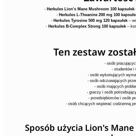
-
Herkules Lion’s Mane Mushroom 100 kapsułek
-
Herkules L-Theanine 200 mg 100 kapsułe
-
Herkules Tyrosine 500 mg 120 kapsułek
– ws
-
Herkules B-Complex Strong 100 kapsułek
– kom
Ten zestaw został
- osób pracujący
- studentów i
- osób wykonujących wyma
- osób odczuwających prz
- osób mających proble
- graczy i osób potrzebując
- przedsiębiorców i osób p
- osób chcących wspierać codzienną p
Sposób użycia Lion's Man