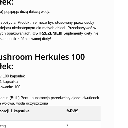
łek:
) popijając dużą ilością wody.
o spożycia. Produkt nie może być stosowany przez osoby
miejscu niedostępnym dla małych dzieci. Przechowywać w
tych opakowaniach.
OSTRZEŻENIE!!!
Suplementy diety nie
zamiennik zróżnicowanej diety!
Mushroom Herkules 100
łek:
: 100 kapsułek
 1 kapsułka
kowaniu: 100
ceus (Bull.) Pers., substancja przeciwzbrylająca: dwutlenek
na wołowa, woda oczyszczona
porcji 1 kapsułka
%RWS
0mg
*