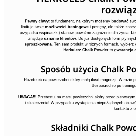
rozwiąz
Pewny chwyt
to fundament, na którym możemy
budować
sw
limituje twoje
możliwości treningowe
i postępy, ale także znacz
przypadku wspinaczki) stanowi poważne zagrożenie dla życia.
Li
znajduje
uznanie klientów
. Do już dostępnych form płynnyc
sproszkowana
. Ten sam produkt w różnych formach, wybierz o
Herkules: Chalk Powder
to
gwarancja 
Sposób użycia Chalk P
Rozetrzeć na powierzchni skóry małą ilość magnezji. W razie 
Bezpośrednio po trening
UWAGA!!!
Przetestuj na małej powierzchni skóry przed pierwszym
i skaleczenia! W przypadku wystąpienia niepożądanych objaw
kontaktu z 
Składniki Chalk Pow