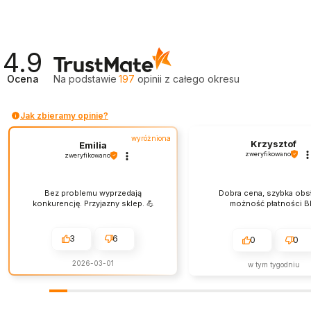
4.9
Ocena
Na podstawie
197
opinii
z całego okresu
Jak zbieramy opinie?
wyróżniona
Krzysztof
Emilia
zweryfikowano
zweryfikowano
Bez problemu wyprzedają
Dobra cena, szybka obs
konkurencję. Przyjazny sklep. 💪
możność płatności Bl
3
6
0
0
2026-03-01
w tym tygodniu