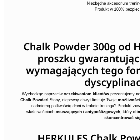
Niezbędne akcesorium treni
Produkt w 100% bezpiec
Chalk Powder 300g od H
proszku gwarantując
wymagających tego for
dyscyplinac
Wychodząc naprzeciw
oczekiwaniom klientów
prezentujemy no
Chalk Powder
! Słaby, niepewny chwyt limituje Twoje
możliwości
nadmierną potliwością dłoni w trakcie treningu? Produkt za
właściwościach
osuszających
i
antypoślizgowych
, który
eli
skoncentrować si
HERKULES Chalk Pow