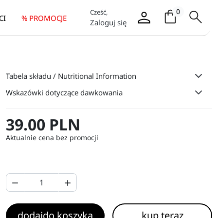
Koszyk / it
0
Cześć,
CI
% PROMOCJE
Zaloguj się
Tabela składu / Nutritional Information
Wskazówki dotyczące dawkowania
39.00 PLN
Aktualnie cena bez promocji


dodaj
do koszyka
kup teraz