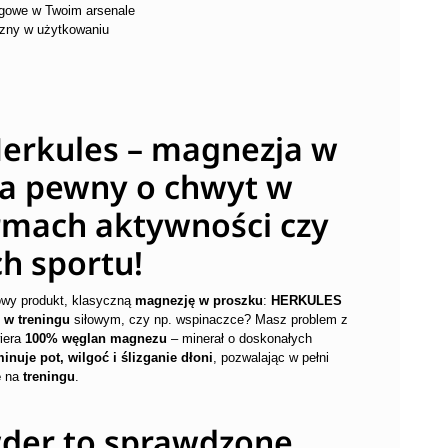
ngowe w Twoim arsenale
zny w użytkowaniu
erkules – magnezja w
a pewny o chwyt w
mach aktywności czy
h sportu!
wy produkt, klasyczną
magnezję w proszku
:
HERKULES
 w treningu
siłowym, czy np. wspinaczce? Masz problem z
wiera
100% węglan magnezu
– minerał o doskonałych
minuje pot, wilgoć i ślizganie dłoni
, pozwalając w pełni
ę
na
treningu
.
der to sprawdzone