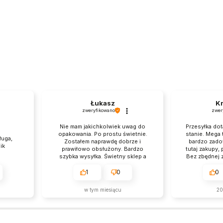
Łukasz
Kr
zweryfikowano
zwer
Nie mam jakichkolwiek uwag do
Przesyłka dot
opakowania. Po prostu świetnie.
stanie. Mega
ługa,
Zostałem naprawdę dobrze i
bardzo zado
ik
prawiłowo obsłużony. Bardzo
tutaj zakupy,
szybka wysyłka. Świetny sklep a
Bez zbędnej zw
obsługa jest na najwyższym
czego c
poziomie.
1
0
0
w tym miesiącu
20