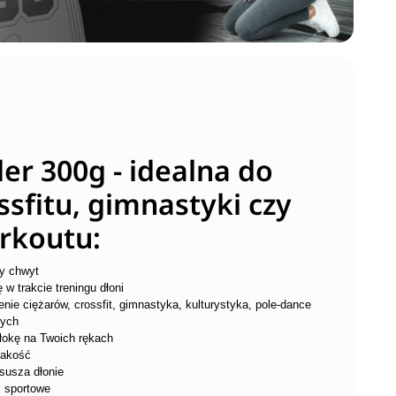
r 300g - idealna do
ssfitu, gimnastyki czy
rkoutu:
y chwyt
w trakcie treningu dłoni
ie ciężarów, crossfit, gimnastyka, kulturystyka, pole-dance
nych
włokę na Twoich rękach
jakość
susza dłonie
i sportowe