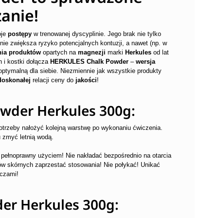
anie!
oje
postępy
w trenowanej dyscyplinie. Jego brak nie tylko
nie zwiększa ryzyko potencjalnych kontuzji, a nawet (np. w
nia produktów
opartych na
magnezji
marki
Herkules
od lat
h i kostki dołącza
HERKULES Chalk Powder
–
wersja
ptymalną dla siebie. Niezmiennie jak wszystkie produkty
doskonałej
relacji ceny do
jakości
!
owder Herkules 300g:
potrzeby nałożyć kolejną warstwę po wykonaniu ćwiczenia.
u zmyć letnią wodą.
 pełnoprawny użyciem! Nie nakładać bezpośrednio na otarcia
ów skórnych zaprzestać stosowania! Nie połykać! Unikać
oczami!
der Herkules 300g: