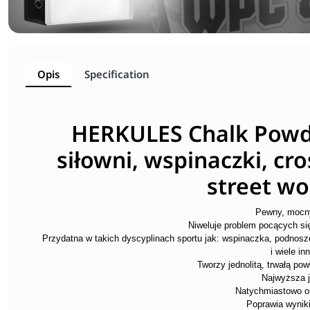
Opis
Specification
HERKULES Chalk Powde
siłowni, wspinaczki, cro
street wo
Pewny, mocn
Niweluje problem pocących się 
Przydatna w takich dyscyplinach sportu jak: wspinaczka, podnoszen
i wiele in
Tworzy jednolitą, trwałą po
Najwyższa 
Natychmiastowo o
Poprawia wynik