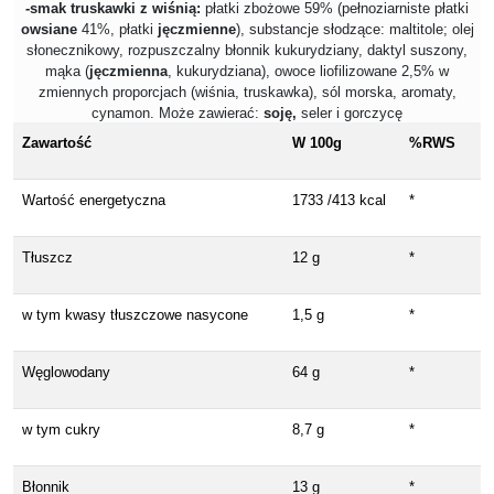
-smak truskawki z wiśnią:
płatki zbożowe 59% (pełnoziarniste płatki
owsiane
41%, płatki
jęczmienne
), substancje słodzące: maltitole; olej
słonecznikowy, rozpuszczalny błonnik kukurydziany, daktyl suszony,
mąka (
jęczmienna
, kukurydziana), owoce liofilizowane 2,5% w
zmiennych proporcjach (wiśnia, truskawka), sól morska, aromaty,
cynamon. Może zawierać:
soję,
seler i gorczycę
Zawartość
W 100g
%RWS
Wartość energetyczna
1733 /413 kcal
*
Tłuszcz
12 g
*
w tym kwasy tłuszczowe nasycone
1,5 g
*
Węglowodany
64 g
*
w tym cukry
8,7 g
*
Błonnik
13 g
*