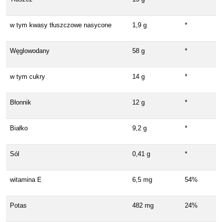
w tym kwasy tłuszczowe nasycone
1,9 g
*
Węglowodany
58 g
*
w tym cukry
14 g
*
Błonnik
12 g
*
Białko
9,2 g
*
Sól
0,41 g
*
witamina E
6,5 mg
54%
Potas
482 mg
24%