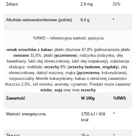
Żelazo
2,9 mg
21%
Alkohole wielowodorotlenowe (poliole)
9,4 g
*
%RWS – referencyjna wartość spożycia
-smak orzechów z kakao:
płatki zbożowe 47,8% (pełnoziarniste płatki
owsiane
31,6%, płatki
jęczmienne
), rodzynka (rodzynka, olej
bawełniany, lub/i olej słonecznikowy, lub/i olej rzepakowy), substancje
słodzące: maltitole;
orzechy
8% (
orzechy laskowe, migdały
), olej
słonecznikowy, daktyl suszony, mąka (
jęczmienna
, kukurydziana),
rozpuszczalny błonnik kukurydziany, kakao o obniżonej zawartości
tłuszczu 2,5%, sól morska, aromaty, cynamon. Produkt może zawierać
mleko
,
soję
oraz inne
orzechy
Zawartość
W 100g
%RWS
Wartość energetyczna
1755 kJ / 419
*
kcal
Tłuszcz
15 g
*