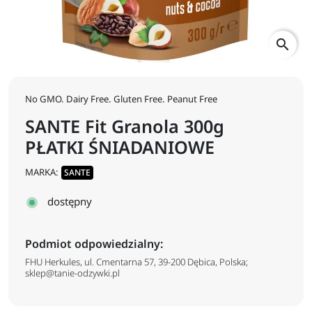
search
No GMO. Dairy Free. Gluten Free. Peanut Free
SANTE Fit Granola 300g
PŁATKI ŚNIADANIOWE
MARKA:
SANTE
dostępny
Podmiot odpowiedzialny:
FHU Herkules, ul. Cmentarna 57, 39-200 Dębica, Polska;
sklep@tanie-odzywki.pl