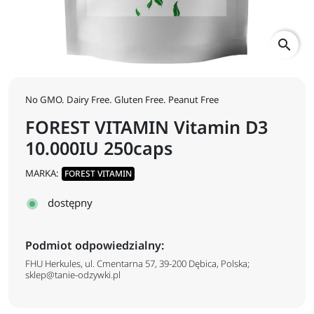
search
No GMO. Dairy Free. Gluten Free. Peanut Free
FOREST VITAMIN Vitamin D3
10.000IU 250caps
MARKA:
FOREST VITAMIN
dostępny
Podmiot odpowiedzialny:
FHU Herkules, ul. Cmentarna 57, 39-200 Dębica, Polska;
sklep@tanie-odzywki.pl