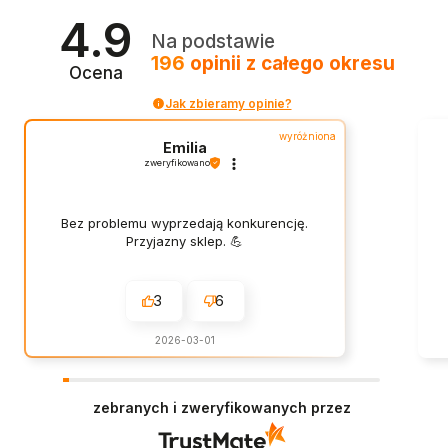
4.9
Na podstawie
196
opinii
z całego okresu
Ocena
Jak zbieramy opinie?
wyróżniona
Emilia
zweryfikowano
Bez problemu wyprzedają konkurencję.
Przyjazny sklep. 💪
3
6
2026-03-01
zebranych i zweryfikowanych przez