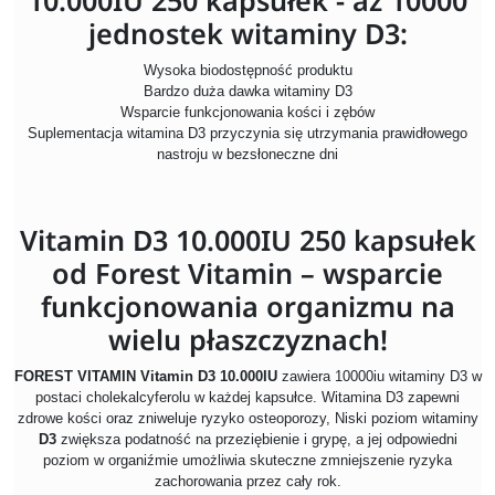
10.000IU 250 kapsułek - aż 10000
jednostek witaminy D3:
Wysoka biodostępność produktu
Bardzo duża dawka witaminy D3
Wsparcie funkcjonowania kości i zębów
Suplementacja witamina D3 przyczynia się utrzymania prawidłowego
nastroju w bezsłoneczne dni
Vitamin D3 10.000IU 250 kapsułek
od Forest Vitamin – wsparcie
funkcjonowania organizmu na
wielu płaszczyznach!
FOREST VITAMIN Vitamin D3 10.000IU
zawiera 10000iu witaminy D3 w
postaci cholekalcyferolu w każdej kapsułce. Witamina D3 zapewni
zdrowe kości oraz zniweluje ryzyko osteoporozy, Niski poziom witaminy
D3
zwiększa podatność na przeziębienie i grypę, a jej odpowiedni
poziom w organiźmie umożliwia skuteczne zmniejszenie ryzyka
zachorowania przez cały rok.