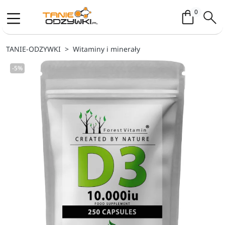
Koszyk / 
0
TANIE-ODZYWKI
Witaminy i minerały
-5%