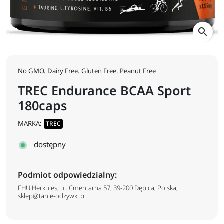
search
No GMO. Dairy Free. Gluten Free. Peanut Free
TREC Endurance BCAA Sport
180caps
MARKA:
TREC
dostępny
Podmiot odpowiedzialny:
FHU Herkules, ul. Cmentarna 57, 39-200 Dębica, Polska;
sklep@tanie-odzywki.pl