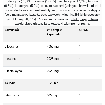
L-leucyna (35,3%), L-walina (17,6%); L-izoleucyna (17,6%), tauryna
(9,8%), L-tyrozyna (5,9%), otoczka kapsułki [żelatyna; barwniki (tlenki i
wodorotlenki żelaza, dwutlenek tytanu)]; substancja przeciwzbrylająca
(sole magnezowe kwasów tłuszczowych); witamina B6 (chlorowodorek
pirydoksyny) (0,02%). Produkt może zawierać
mleko, soję, zboża
zawierające gluten, jaja, orzeszki ziemne i orzechy.
Zawartość
W porcji 9
%RWS
kapsułek
L-leucyna
4050 mg
*
L-walina
2025 mg
*
L-izoleucyna
2025 mg
*
Tauryna
1125 mg
*
L-tyrozyna
675 mg
*