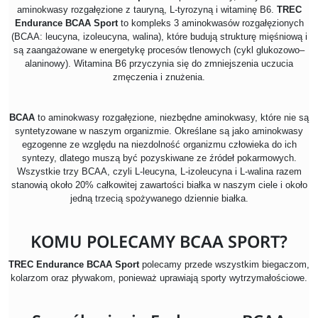
aminokwasy rozgałęzione z tauryną, L-tyrozyną i witaminę B6.
TREC
Endurance BCAA Sport
to kompleks 3 aminokwasów rozgałęzionych
(BCAA: leucyna, izoleucyna, walina), które budują strukturę mięśniową i
są zaangażowane w energetykę procesów tlenowych (cykl glukozowo–
alaninowy). Witamina B6 przyczynia się do zmniejszenia uczucia
zmęczenia i znużenia.
BCAA
to aminokwasy rozgałęzione, niezbędne aminokwasy, które nie są
syntetyzowane w naszym organizmie. Określane są jako aminokwasy
egzogenne ze względu na niezdolność organizmu człowieka do ich
syntezy, dlatego muszą być pozyskiwane ze źródeł pokarmowych.
Wszystkie trzy BCAA, czyli L-leucyna, L-izoleucyna i L-walina razem
stanowią około 20% całkowitej zawartości białka w naszym ciele i około
jedną trzecią spożywanego dziennie białka.
KOMU POLECAMY BCAA SPORT?
TREC Endurance BCAA Sport
polecamy przede wszystkim biegaczom,
kolarzom oraz pływakom, ponieważ uprawiają sporty wytrzymałościowe.