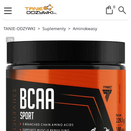
Koszyk / 
0
TANIE-ODZYWKI
Suplementy
Aminokwasy
-5%